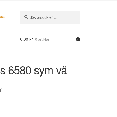
Sök
Sök
oss
efter:
0,00
kr
0 artiklar
s 6580 sym vä
r