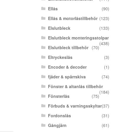
Ellås
(90)
Ellås & motorlåstillbehör
(123)
Elslutbleck
(133)
Elslutbleck monteringsstolpar
(438)
Elslutbleck tillbehör
(70)
Eltryckeslås
(3)
Encoder & decoder
(1)
fjäder & spärrskiva
(74)
Fönster & altanlås tillbehör
(184)
Fönsterlås
(75)
Förbuds & varningsskyltar
(37)
Fordonslås
(31)
Gångjärn
(61)