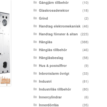
Gångjärn tillbehör
(10)
Glaskrossdetektor
(18)
Grind
(2)
Handtag elektromekanisk
(46)
Handtag fönster & altan
(223)
Hänglås
(388)
Hänglås tillbehör
(46)
Hänglåsbeslag
(58)
Hus & postsiffror
(9)
Inbrottslarm övrigt
(33)
Industri
(81)
Industrilås tillbehör
(80)
Innercylindrar
(6)
Innerdörrlås
(35)