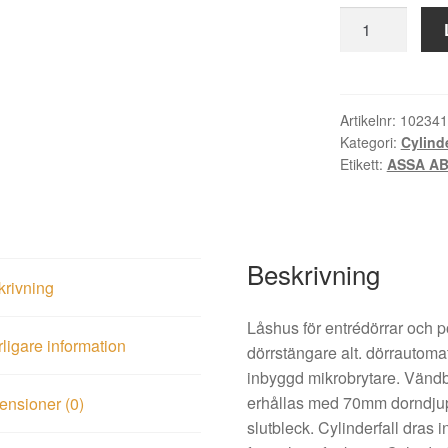
Låshus
6580
sym
vä
mängd
Artikelnr:
102341
Kategori:
Cylind
Etikett:
ASSA A
Beskrivning
krivning
Låshus för entrédörrar och 
rligare information
dörrstängare alt. dörrautoma
inbyggd mikrobrytare. Vändba
erhållas med 70mm dorndjup
nsioner (0)
slutbleck. Cylinderfall dras 