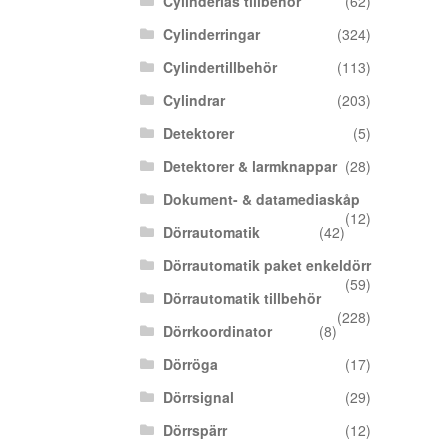
Cylinderlås tillbehör
(62)
Cylinderringar
(324)
Cylindertillbehör
(113)
Cylindrar
(203)
Detektorer
(5)
Detektorer & larmknappar
(28)
Dokument- & datamediaskåp
(12)
Dörrautomatik
(42)
Dörrautomatik paket enkeldörr
(59)
Dörrautomatik tillbehör
(228)
Dörrkoordinator
(8)
Dörröga
(17)
Dörrsignal
(29)
Dörrspärr
(12)