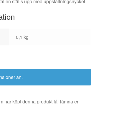
rfallen ställs upp med uppställningsnyckel.
ation
0,1 kg
nsioner än.
m har köpt denna produkt får lämna en