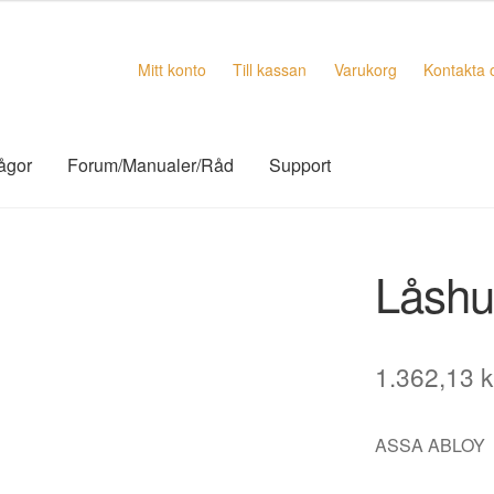
Mitt konto
Till kassan
Varukorg
Kontakta 
rågor
Forum/Manualer/Råd
Support
Låshu
1.362,13
k
ASSA ABLOY