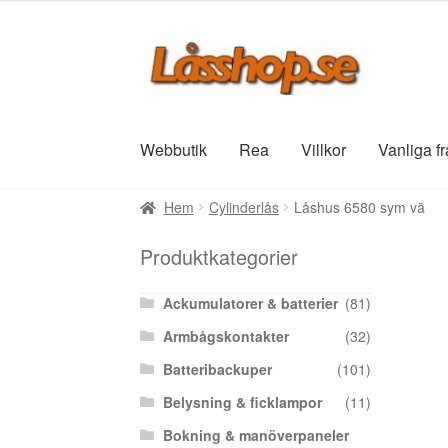
Hoppa
Hoppa
till
till
navigering
innehåll
Webbutik
Rea
Villkor
Vanliga f
Hem
Cylinderlås
Låshus 6580 sym vä
Produktkategorier
Ackumulatorer & batterier
(81)
Armbågskontakter
(32)
Batteribackuper
(101)
Belysning & ficklampor
(11)
Bokning & manöverpaneler