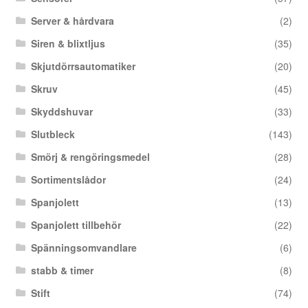
Server & hårdvara
(2)
Siren & blixtljus
(35)
Skjutdörrsautomatiker
(20)
Skruv
(45)
Skyddshuvar
(33)
Slutbleck
(143)
Smörj & rengöringsmedel
(28)
Sortimentslådor
(24)
Spanjolett
(13)
Spanjolett tillbehör
(22)
Spänningsomvandlare
(6)
stabb & timer
(8)
Stift
(74)