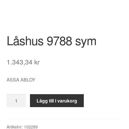
Låshus 9788 sym
1.343,34
kr
ASSA ABLOY
Låshus
Lägg till i varukorg
9788
sym
mängd
Artikelnr:
102289