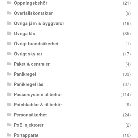
Öppningsbehör
(21)
Överfallskontakter
(9)
Övriga järn & byggvaror
(16)
Övriga lås
(35)
Övrigt brandsäkerhet
(1)
Övrigt skyltar
(17)
Paket & centraler
(4)
Panikregel
(33)
Panikregel lås
(37)
Passersystem tillbehör
(114)
Patchkablar & tillbehör
(9)
Personsäkerhet
(24)
PoE injektorer
(2)
Portapparat
(10)