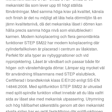
mekaniskt lås som lever upp till högt ställda
förväntningar. Med samma höga krav på kvalitet, känsla
och finish är det nu möjligt att låta hela dörrmiljön få en
jämn kvalitetsnivå, då det mekaniska låset i dörren kan
hålla precis samma höga nivå som elslutblecket i
karmen. Modern kolvplacering och flera genomtänkta
funktioner STEP SM22 har modern kolvplacering där
cylinderfallkolven är placerad i centrum av låskistan.
Perfekt för alla typer av nybyggnationer och vid
nyprojektering. Låset är vändbart och passar både för
höger- och vänsterhängda dörrar. Lämpar sig mycket väl
för användning tillsammans med STEP elslutbleck.
Certifierad i brandteknisk klass E/EI120 enligt SS-EN
14846:2008. Med splitfunktion STEP SM22 är utrustad
med split-spindle funktion vilket innebär att du låta valfri
sida av låset ske med mekanisk utpassering. Utrymning
och hög hållbarhet säkerställs genom att den mekaniskt
styrda sidan har en rejäl fastsättning där splitfunktionen