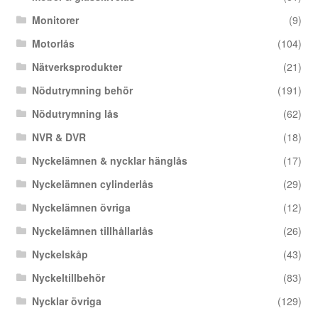
Monitorer
(9)
Motorlås
(104)
Nätverksprodukter
(21)
Nödutrymning behör
(191)
Nödutrymning lås
(62)
NVR & DVR
(18)
Nyckelämnen & nycklar hänglås
(17)
Nyckelämnen cylinderlås
(29)
Nyckelämnen övriga
(12)
Nyckelämnen tillhållarlås
(26)
Nyckelskåp
(43)
Nyckeltillbehör
(83)
Nycklar övriga
(129)