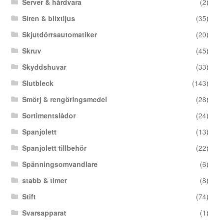
Server & hårdvara
(2)
Siren & blixtljus
(35)
Skjutdörrsautomatiker
(20)
Skruv
(45)
Skyddshuvar
(33)
Slutbleck
(143)
Smörj & rengöringsmedel
(28)
Sortimentslådor
(24)
Spanjolett
(13)
Spanjolett tillbehör
(22)
Spänningsomvandlare
(6)
stabb & timer
(8)
Stift
(74)
Svarsapparat
(1)