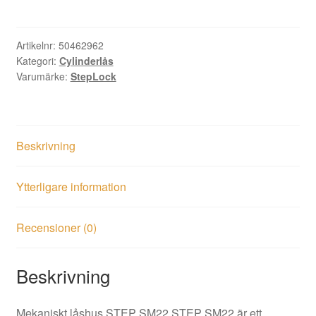
SM22
Lev.art.nr
SM22
Artikelnr:
50462962
Kategori:
Cylinderlås
mängd
Varumärke:
StepLock
Beskrivning
Ytterligare information
Recensioner (0)
Beskrivning
Mekaniskt låshus STEP SM22 STEP SM22 är ett