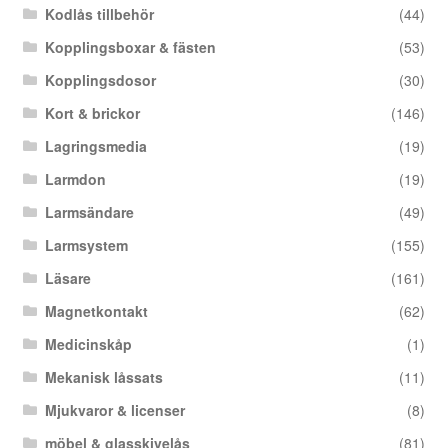
Kodlås tillbehör
(44)
Kopplingsboxar & fästen
(53)
Kopplingsdosor
(30)
Kort & brickor
(146)
Lagringsmedia
(19)
Larmdon
(19)
Larmsändare
(49)
Larmsystem
(155)
Läsare
(161)
Magnetkontakt
(62)
Medicinskåp
(1)
Mekanisk låssats
(11)
Mjukvaror & licenser
(8)
möbel & glasskivelås
(81)