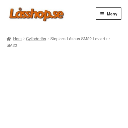
Hoppa
Hoppa
Meny
till
till
navigering
innehåll
Webbutik
Hem
Cylinderlås
Steplock Låshus SM22 Lev.art.nr
SM22
Rea
Villkor
Vanliga frågor
Forum/Manualer/Råd
Support