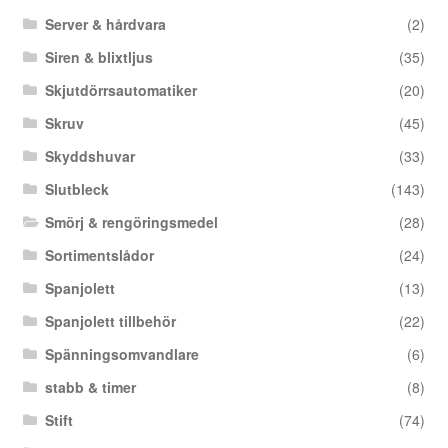
Server & hårdvara
(2)
Siren & blixtljus
(35)
Skjutdörrsautomatiker
(20)
Skruv
(45)
Skyddshuvar
(33)
Slutbleck
(143)
Smörj & rengöringsmedel
(28)
Sortimentslådor
(24)
Spanjolett
(13)
Spanjolett tillbehör
(22)
Spänningsomvandlare
(6)
stabb & timer
(8)
Stift
(74)