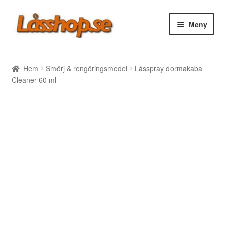
Hoppa
Hoppa
Meny
till
till
navigering
innehåll
Webbutik
Hem
Smörj & rengöringsmedel
Låsspray dormakaba
Cleaner 60 ml
Rea
Villkor
Vanliga frågor
Forum/Manualer/Råd
Support