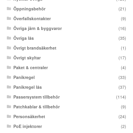
Öppningsbehör
(21)
Överfallskontakter
(9)
Övriga järn & byggvaror
(16)
Övriga lås
(35)
Övrigt brandsäkerhet
(1)
Övrigt skyltar
(17)
Paket & centraler
(4)
Panikregel
(33)
Panikregel lås
(37)
Passersystem tillbehör
(114)
Patchkablar & tillbehör
(9)
Personsäkerhet
(24)
PoE injektorer
(2)