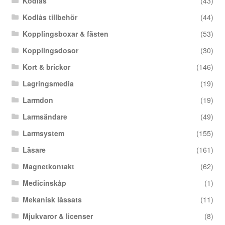
Kodlås
(43)
Kodlås tillbehör
(44)
Kopplingsboxar & fästen
(53)
Kopplingsdosor
(30)
Kort & brickor
(146)
Lagringsmedia
(19)
Larmdon
(19)
Larmsändare
(49)
Larmsystem
(155)
Läsare
(161)
Magnetkontakt
(62)
Medicinskåp
(1)
Mekanisk låssats
(11)
Mjukvaror & licenser
(8)