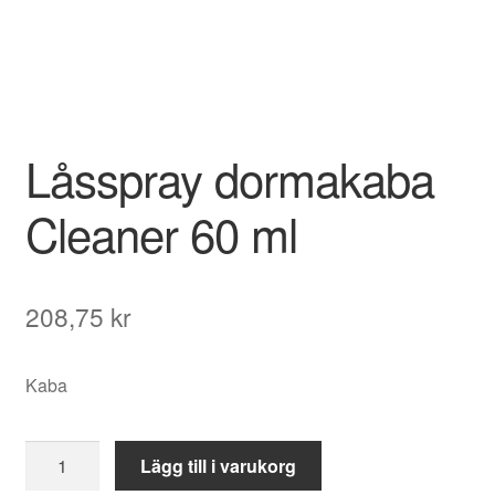
Låsspray dormakaba
Cleaner 60 ml
208,75
kr
Kaba
Låsspray
Lägg till i varukorg
dormakaba