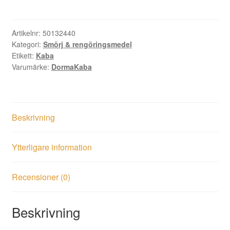
Cleaner
60
ml
Artikelnr:
50132440
Kategori:
Smörj & rengöringsmedel
mängd
Etikett:
Kaba
Varumärke:
DormaKaba
Beskrivning
Ytterligare information
Recensioner (0)
Beskrivning