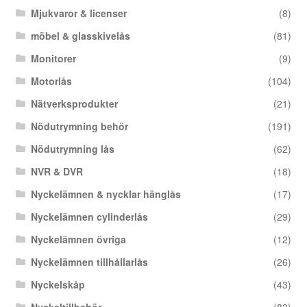
Mjukvaror & licenser
(8)
möbel & glasskivelås
(81)
Monitorer
(9)
Motorlås
(104)
Nätverksprodukter
(21)
Nödutrymning behör
(191)
Nödutrymning lås
(62)
NVR & DVR
(18)
Nyckelämnen & nycklar hänglås
(17)
Nyckelämnen cylinderlås
(29)
Nyckelämnen övriga
(12)
Nyckelämnen tillhållarlås
(26)
Nyckelskåp
(43)
Nyckeltillbehör
(83)