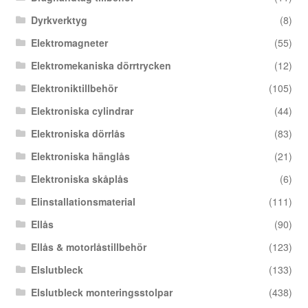
Dyrkverktyg
(8)
Elektromagneter
(55)
Elektromekaniska dörrtrycken
(12)
Elektroniktillbehör
(105)
Elektroniska cylindrar
(44)
Elektroniska dörrlås
(83)
Elektroniska hänglås
(21)
Elektroniska skåplås
(6)
Elinstallationsmaterial
(111)
Ellås
(90)
Ellås & motorlåstillbehör
(123)
Elslutbleck
(133)
Elslutbleck monteringsstolpar
(438)