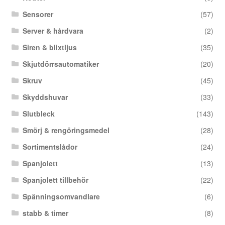
Sensorer
(57)
Server & hårdvara
(2)
Siren & blixtljus
(35)
Skjutdörrsautomatiker
(20)
Skruv
(45)
Skyddshuvar
(33)
Slutbleck
(143)
Smörj & rengöringsmedel
(28)
Sortimentslådor
(24)
Spanjolett
(13)
Spanjolett tillbehör
(22)
Spänningsomvandlare
(6)
stabb & timer
(8)