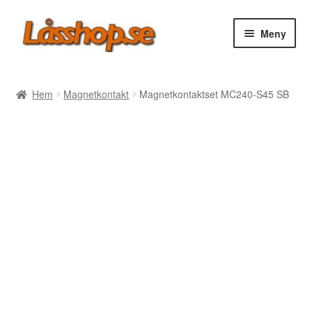
Hoppa
Hoppa
Meny
till
till
navigering
innehåll
Webbutik
Hem
Magnetkontakt
Magnetkontaktset MC240-S45 SB
Rea
Villkor
Vanliga frågor
Forum/Manualer/Råd
Support