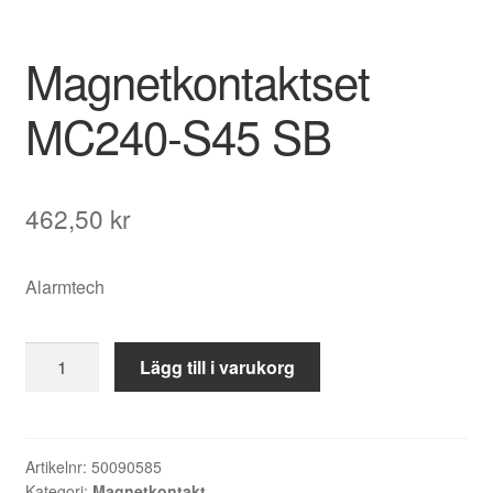
Magnetkontaktset
MC240-S45 SB
462,50
kr
Alarmtech
Magnetkontaktset
Lägg till i varukorg
MC240-
S45
SB
mängd
Artikelnr:
50090585
Kategori:
Magnetkontakt