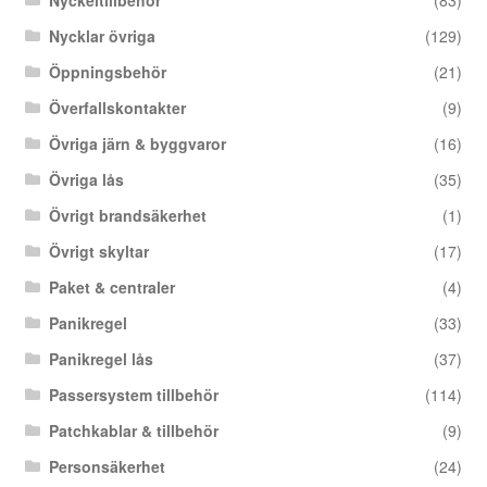
Nycklar övriga
(129)
Öppningsbehör
(21)
Överfallskontakter
(9)
Övriga järn & byggvaror
(16)
Övriga lås
(35)
Övrigt brandsäkerhet
(1)
Övrigt skyltar
(17)
Paket & centraler
(4)
Panikregel
(33)
Panikregel lås
(37)
Passersystem tillbehör
(114)
Patchkablar & tillbehör
(9)
Personsäkerhet
(24)