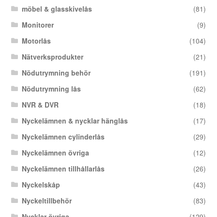
möbel & glasskivelås
(81)
Monitorer
(9)
Motorlås
(104)
Nätverksprodukter
(21)
Nödutrymning behör
(191)
Nödutrymning lås
(62)
NVR & DVR
(18)
Nyckelämnen & nycklar hänglås
(17)
Nyckelämnen cylinderlås
(29)
Nyckelämnen övriga
(12)
Nyckelämnen tillhållarlås
(26)
Nyckelskåp
(43)
Nyckeltillbehör
(83)
Nycklar övriga
(129)