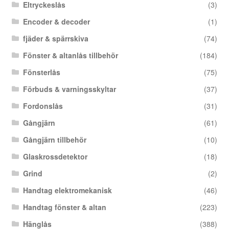
Eltryckeslås
(3)
Encoder & decoder
(1)
fjäder & spärrskiva
(74)
Fönster & altanlås tillbehör
(184)
Fönsterlås
(75)
Förbuds & varningsskyltar
(37)
Fordonslås
(31)
Gångjärn
(61)
Gångjärn tillbehör
(10)
Glaskrossdetektor
(18)
Grind
(2)
Handtag elektromekanisk
(46)
Handtag fönster & altan
(223)
Hänglås
(388)