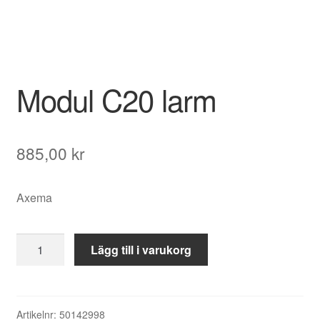
Modul C20 larm
885,00
kr
Axema
Modul
Lägg till i varukorg
C20
larm
mängd
Artikelnr:
50142998