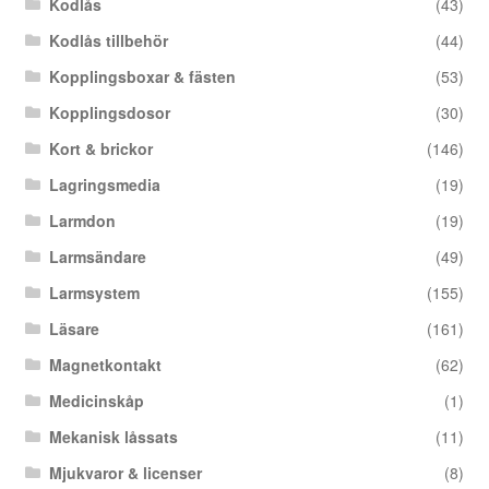
Kodlås
(43)
Kodlås tillbehör
(44)
Kopplingsboxar & fästen
(53)
Kopplingsdosor
(30)
Kort & brickor
(146)
Lagringsmedia
(19)
Larmdon
(19)
Larmsändare
(49)
Larmsystem
(155)
Läsare
(161)
Magnetkontakt
(62)
Medicinskåp
(1)
Mekanisk låssats
(11)
Mjukvaror & licenser
(8)