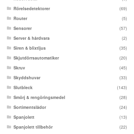
Rörelsedetektorer
(69)
Router
(5)
Sensorer
(57)
Server & hårdvara
(2)
Siren & blixtljus
(35)
Skjutdörrsautomatiker
(20)
Skruv
(45)
Skyddshuvar
(33)
Slutbleck
(143)
Smörj & rengöringsmedel
(28)
Sortimentslådor
(24)
Spanjolett
(13)
Spanjolett tillbehör
(22)