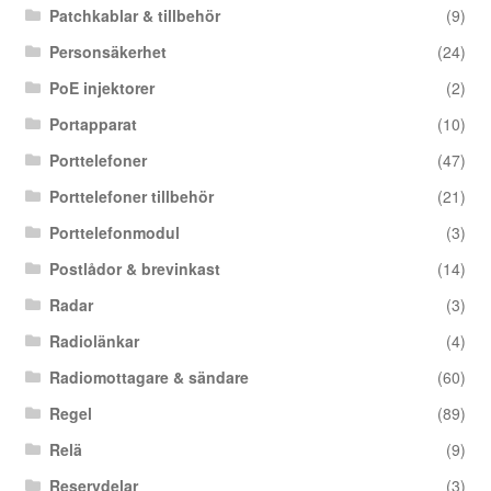
Patchkablar & tillbehör
(9)
Personsäkerhet
(24)
PoE injektorer
(2)
Portapparat
(10)
Porttelefoner
(47)
Porttelefoner tillbehör
(21)
Porttelefonmodul
(3)
Postlådor & brevinkast
(14)
Radar
(3)
Radiolänkar
(4)
Radiomottagare & sändare
(60)
Regel
(89)
Relä
(9)
Reservdelar
(3)