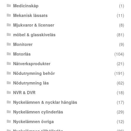
Medicinskåp
(1)
Mekanisk låssats
(11)
Mjukvaror & licenser
(8)
möbel & glasskivelås
(81)
Monitorer
(9)
Motorlås
(104)
Nätverksprodukter
(21)
Nödutrymning behör
(191)
Nödutrymning lås
(62)
NVR & DVR
(18)
Nyckelämnen & nycklar hänglås
(17)
Nyckelämnen cylinderlås
(29)
Nyckelämnen övriga
(12)
Nyckelämnen tillhållarlås
(26)