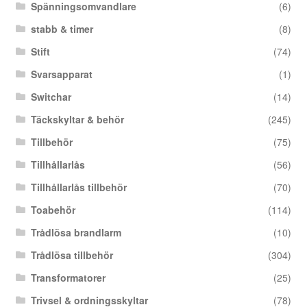
Spänningsomvandlare
(6)
stabb & timer
(8)
Stift
(74)
Svarsapparat
(1)
Switchar
(14)
Täckskyltar & behör
(245)
Tillbehör
(75)
Tillhållarlås
(56)
Tillhållarlås tillbehör
(70)
Toabehör
(114)
Trådlösa brandlarm
(10)
Trådlösa tillbehör
(304)
Transformatorer
(25)
Trivsel & ordningsskyltar
(78)