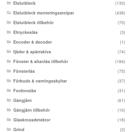
Elslutbleck
(133)
Elslutbleck monteringsstolpar
(438)
Elslutbleck tillbehör
(70)
Eltryckeslås
(3)
Encoder & decoder
(1)
fjäder & spärrskiva
(74)
Fönster & altanlås tillbehör
(184)
Fönsterlås
(75)
Förbuds & varningsskyltar
(37)
Fordonslås
(31)
Gångjärn
(61)
Gångjärn tillbehör
(10)
Glaskrossdetektor
(18)
Grind
(2)