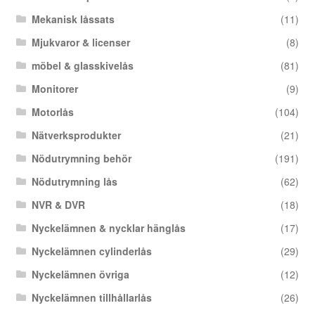
Mekanisk låssats
(11)
Mjukvaror & licenser
(8)
möbel & glasskivelås
(81)
Monitorer
(9)
Motorlås
(104)
Nätverksprodukter
(21)
Nödutrymning behör
(191)
Nödutrymning lås
(62)
NVR & DVR
(18)
Nyckelämnen & nycklar hänglås
(17)
Nyckelämnen cylinderlås
(29)
Nyckelämnen övriga
(12)
Nyckelämnen tillhållarlås
(26)