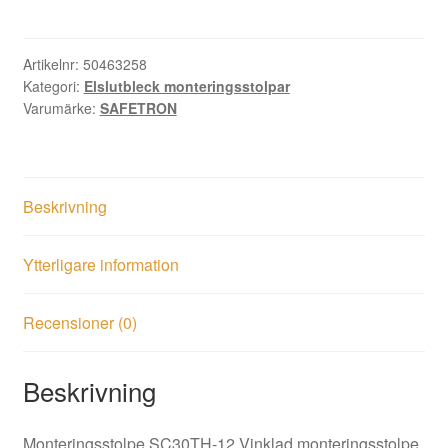
12
mängd
Artikelnr:
50463258
Kategori:
Elslutbleck monteringsstolpar
Varumärke:
SAFETRON
Beskrivning
Ytterligare information
Recensioner (0)
Beskrivning
Monteringsstolpe SC30TH-12 Vinklad monteringsstolpe