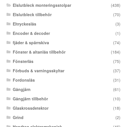
Elslutbleck monteringsstolpar
(438)
Elslutbleck tillbehör
(70)
Eltryckeslås
(3)
Encoder & decoder
(1)
fjäder & spärrskiva
(74)
Fönster & altanlås tillbehör
(184)
Fönsterlås
(75)
Förbuds & varningsskyltar
(37)
Fordonslås
(31)
Gångjärn
(61)
Gångjärn tillbehör
(10)
Glaskrossdetektor
(18)
Grind
(2)
Handtag elektromekanisk
(46)