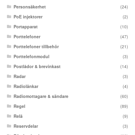
Personsäkerhet
(24)
PoE injektorer
(2)
Portapparat
(10)
Porttelefoner
(47)
Porttelefoner tillbehör
(21)
Porttelefonmodul
(3)
Postlådor & brevinkast
(14)
Radar
(3)
Radiolänkar
(4)
Radiomottagare & sändare
(60)
Regel
(89)
Relä
(9)
Reservdelar
(3)