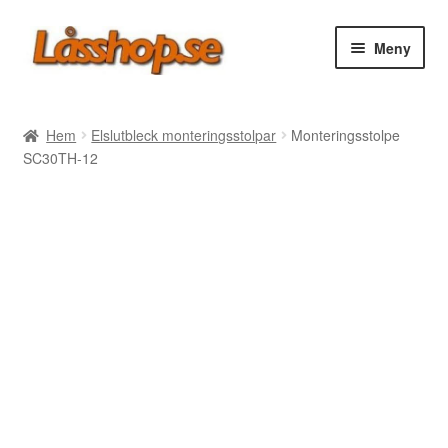
Hoppa
Hoppa
Meny
till
till
navigering
innehåll
Webbutik
Hem
Elslutbleck monteringsstolpar
Monteringsstolpe
SC30TH-12
Rea
Villkor
Vanliga frågor
Forum/Manualer/Råd
Support