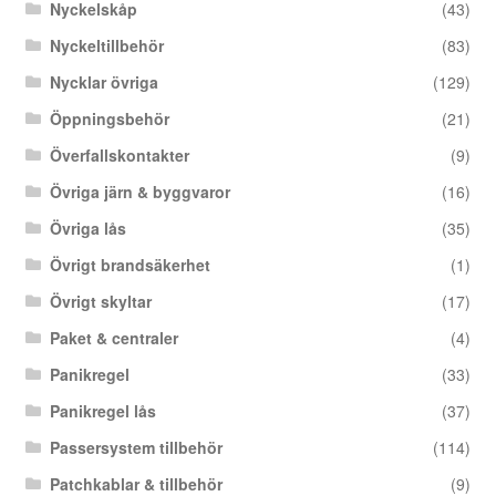
Nyckelskåp
(43)
Nyckeltillbehör
(83)
Nycklar övriga
(129)
Öppningsbehör
(21)
Överfallskontakter
(9)
Övriga järn & byggvaror
(16)
Övriga lås
(35)
Övrigt brandsäkerhet
(1)
Övrigt skyltar
(17)
Paket & centraler
(4)
Panikregel
(33)
Panikregel lås
(37)
Passersystem tillbehör
(114)
Patchkablar & tillbehör
(9)