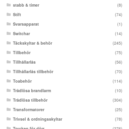
stabb & timer
(8)
Stift
(74)
Svarsapparat
(1)
Switchar
(14)
Täckskyltar & behör
(245)
Tillbehör
(75)
Tillhållarlås
(56)
Tillhållarlås tillbehör
(70)
Toabehör
(114)
Trådlösa brandlarm
(10)
Trådlösa tillbehör
(304)
Transformatorer
(25)
Trivsel & ordningsskyltar
(78)
Trycken för dörr
(276)