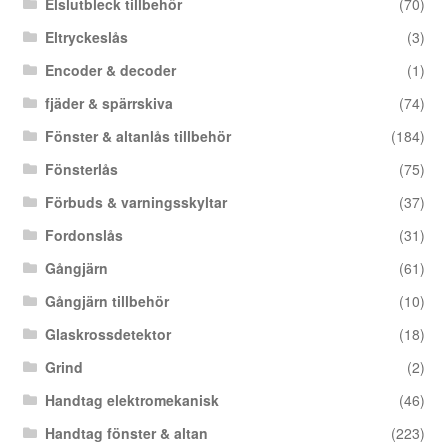
Elslutbleck tillbehör
(70)
Eltryckeslås
(3)
Encoder & decoder
(1)
fjäder & spärrskiva
(74)
Fönster & altanlås tillbehör
(184)
Fönsterlås
(75)
Förbuds & varningsskyltar
(37)
Fordonslås
(31)
Gångjärn
(61)
Gångjärn tillbehör
(10)
Glaskrossdetektor
(18)
Grind
(2)
Handtag elektromekanisk
(46)
Handtag fönster & altan
(223)