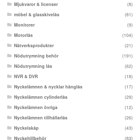
Mjukvaror & licenser
(8)
möbel & glasskivelås
(81)
Monitorer
(9)
Motorlås
(104)
Nätverksprodukter
(21)
Nödutrymning behör
(191)
Nödutrymning lås
(62)
NVR & DVR
(18)
Nyckelämnen & nycklar hänglås
(17)
Nyckelämnen cylinderlås
(29)
Nyckelämnen övriga
(12)
Nyckelämnen tillhållarlås
(26)
Nyckelskåp
(43)
Nyckeltillbehör
(83)