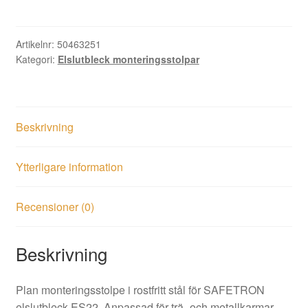
17
mängd
Artikelnr:
50463251
Kategori:
Elslutbleck monteringsstolpar
Beskrivning
Ytterligare information
Recensioner (0)
Beskrivning
Plan monteringsstolpe i rostfritt stål för SAFETRON
elslutbleck ES22. Anpassad för trä- och metallkarmar,