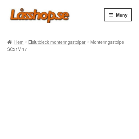
Hoppa
Hoppa
Meny
till
till
navigering
innehåll
Webbutik
Hem
Elslutbleck monteringsstolpar
Monteringsstolpe
SC31V-17
Rea
Villkor
Vanliga frågor
Forum/Manualer/Råd
Support