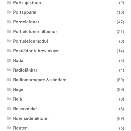
PoE injektorer
(2)
Portapparat
(10)
Porttelefoner
(47)
Porttelefoner tillbehör
(21)
Porttelefonmodul
(3)
Postlådor & brevinkast
(14)
Radar
(3)
Radiolänkar
(4)
Radiomottagare & sändare
(60)
Regel
(89)
Relä
(9)
Reservdelar
(3)
Rörelsedetektorer
(69)
Router
(5)