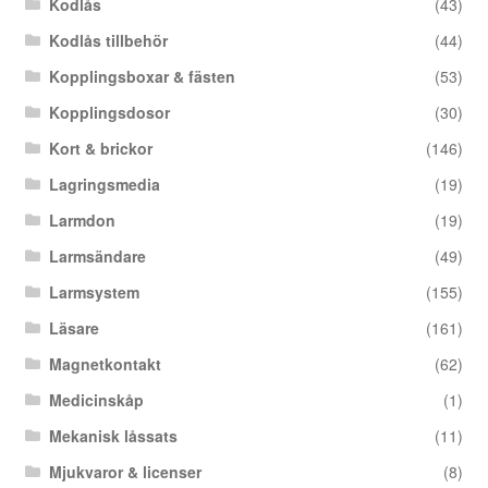
Kodlås
(43)
Kodlås tillbehör
(44)
Kopplingsboxar & fästen
(53)
Kopplingsdosor
(30)
Kort & brickor
(146)
Lagringsmedia
(19)
Larmdon
(19)
Larmsändare
(49)
Larmsystem
(155)
Läsare
(161)
Magnetkontakt
(62)
Medicinskåp
(1)
Mekanisk låssats
(11)
Mjukvaror & licenser
(8)