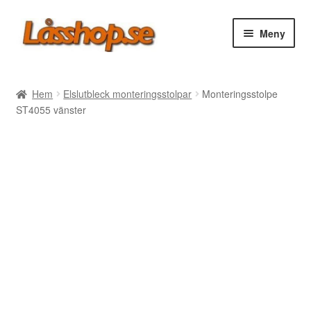
Hoppa
Hoppa
Meny
till
till
navigering
innehåll
Webbutik
Hem
Elslutbleck monteringsstolpar
Monteringsstolpe
ST4055 vänster
Rea
Villkor
Vanliga frågor
Forum/Manualer/Råd
Support