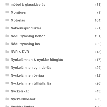
möbel & glasskivelås
(81)
Monitorer
(9)
Motorlås
(104)
Nätverksprodukter
(21)
Nödutrymning behör
(191)
Nödutrymning lås
(62)
NVR & DVR
(18)
Nyckelämnen & nycklar hänglås
(17)
Nyckelämnen cylinderlås
(29)
Nyckelämnen övriga
(12)
Nyckelämnen tillhållarlås
(26)
Nyckelskåp
(43)
Nyckeltillbehör
(83)
Nycklar övriga
(129)