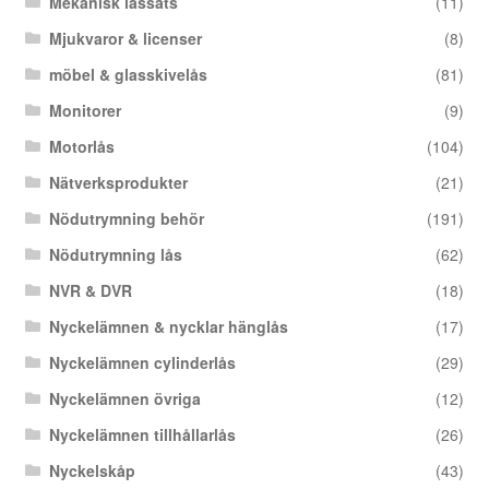
Mekanisk låssats
(11)
Mjukvaror & licenser
(8)
möbel & glasskivelås
(81)
Monitorer
(9)
Motorlås
(104)
Nätverksprodukter
(21)
Nödutrymning behör
(191)
Nödutrymning lås
(62)
NVR & DVR
(18)
Nyckelämnen & nycklar hänglås
(17)
Nyckelämnen cylinderlås
(29)
Nyckelämnen övriga
(12)
Nyckelämnen tillhållarlås
(26)
Nyckelskåp
(43)