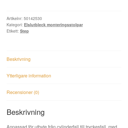
mängd
Artikelnr:
50142530
Kategori:
Elslutbleck monteringsstolpar
Etikett:
Step
Beskrivning
Ytterligare information
Recensioner (0)
Beskrivning
Anpassad för utbyte från cylinderfall till tryckesfall, med