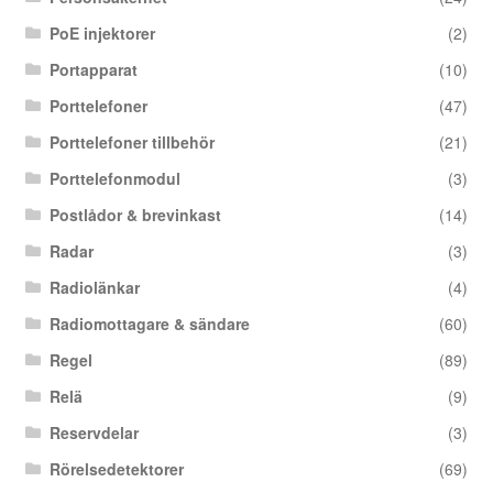
PoE injektorer
(2)
Portapparat
(10)
Porttelefoner
(47)
Porttelefoner tillbehör
(21)
Porttelefonmodul
(3)
Postlådor & brevinkast
(14)
Radar
(3)
Radiolänkar
(4)
Radiomottagare & sändare
(60)
Regel
(89)
Relä
(9)
Reservdelar
(3)
Rörelsedetektorer
(69)