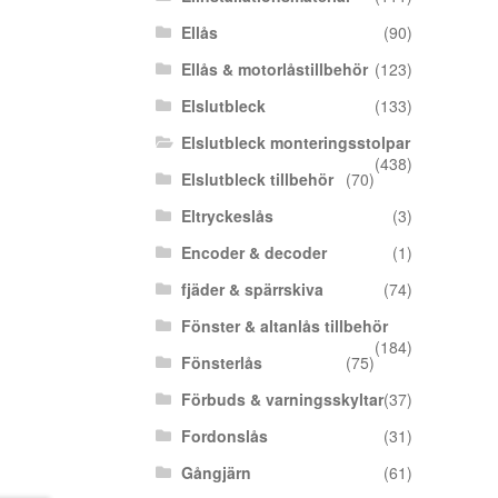
Ellås
(90)
Ellås & motorlåstillbehör
(123)
Elslutbleck
(133)
Elslutbleck monteringsstolpar
(438)
Elslutbleck tillbehör
(70)
Eltryckeslås
(3)
Encoder & decoder
(1)
fjäder & spärrskiva
(74)
Fönster & altanlås tillbehör
(184)
Fönsterlås
(75)
Förbuds & varningsskyltar
(37)
Fordonslås
(31)
Gångjärn
(61)