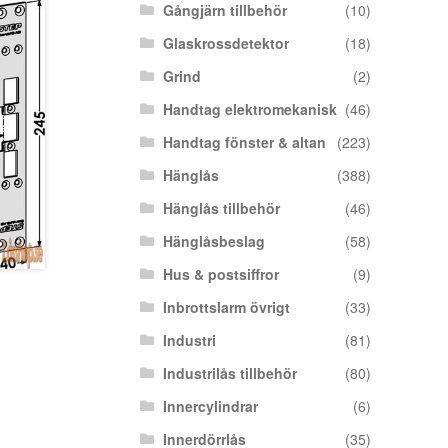
Gångjärn tillbehör
(10)
Glaskrossdetektor
(18)
Grind
(2)
Handtag elektromekanisk
(46)
Handtag fönster & altan
(223)
Hänglås
(388)
Hänglås tillbehör
(46)
Hänglåsbeslag
(58)
Hus & postsiffror
(9)
Inbrottslarm övrigt
(33)
Industri
(81)
Industrilås tillbehör
(80)
Innercylindrar
(6)
Innerdörrlås
(35)