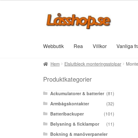
Hoppa
Hoppa
till
till
navigering
innehåll
Webbutik
Rea
Villkor
Vanliga f
Hem
Elslutbleck monteringsstolpar
Monte
Produktkategorier
Ackumulatorer & batterier
(81)
Armbågskontakter
(32)
Batteribackuper
(101)
Belysning & ficklampor
(11)
Bokning & manöverpaneler