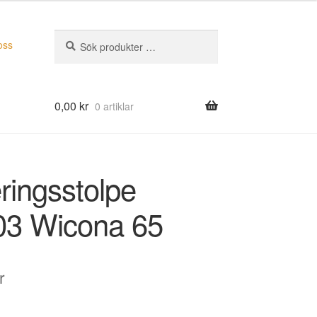
Sök
Sök
oss
efter:
0,00
kr
0 artiklar
ringsstolpe
3 Wicona 65
r