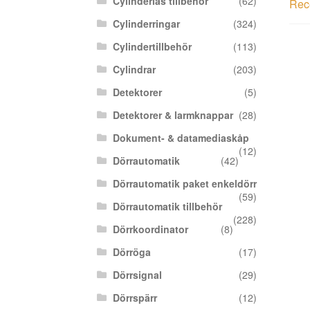
Cylinderlås tillbehör
(62)
Rece
Cylinderringar
(324)
Cylindertillbehör
(113)
Cylindrar
(203)
Detektorer
(5)
Detektorer & larmknappar
(28)
Dokument- & datamediaskåp
(12)
Dörrautomatik
(42)
Dörrautomatik paket enkeldörr
(59)
Dörrautomatik tillbehör
(228)
Dörrkoordinator
(8)
Dörröga
(17)
Dörrsignal
(29)
Dörrspärr
(12)