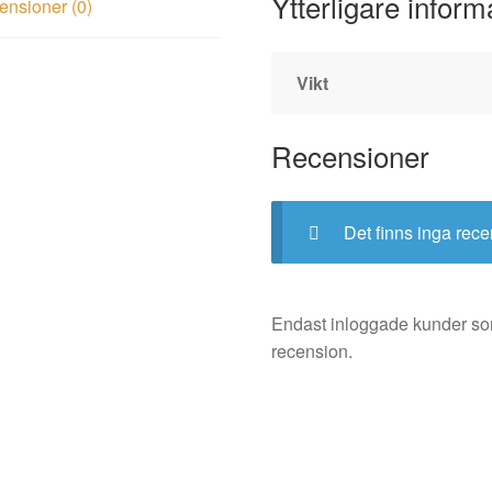
Ytterligare inform
nsioner (0)
Vikt
Recensioner
Det finns inga rece
Endast inloggade kunder so
recension.