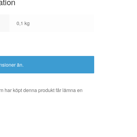
ation
0,1 kg
nsioner än.
m har köpt denna produkt får lämna en