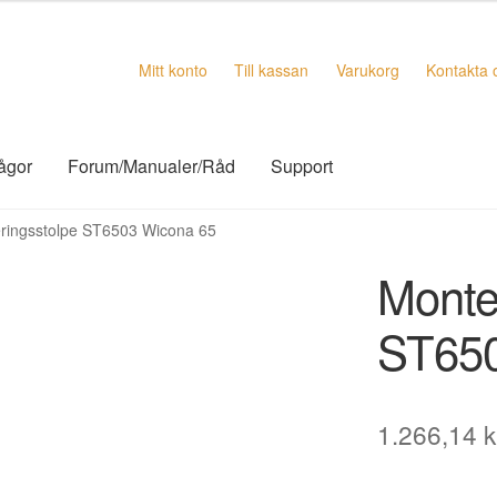
Mitt konto
Till kassan
Varukorg
Kontakta 
rågor
Forum/Manualer/Råd
Support
ringsstolpe ST6503 Wicona 65
Monte
ST650
1.266,14
k