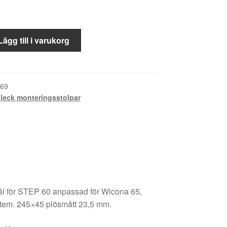
pe
Lägg till i varukorg
69
bleck monteringsstolpar
 stål för STEP 60 anpassad för Wicona 65,
tem. 245×45 plösmått 23,5 mm.