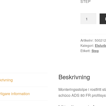
STEP
Monteringsstol
ST6503
Wicona
65
mängd
Artikelnr:
500212
Kategori:
Elslut
Etikett:
Step
Beskrivning
krivning
Monteringsstolpe i rostfritt
rligare information
schüco ADS 80 FR profilsys