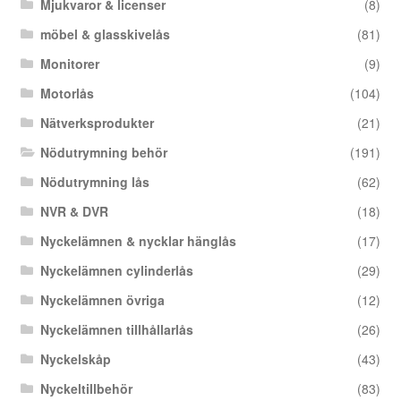
Mjukvaror & licenser
(8)
möbel & glasskivelås
(81)
Monitorer
(9)
Motorlås
(104)
Nätverksprodukter
(21)
Nödutrymning behör
(191)
Nödutrymning lås
(62)
NVR & DVR
(18)
Nyckelämnen & nycklar hänglås
(17)
Nyckelämnen cylinderlås
(29)
Nyckelämnen övriga
(12)
Nyckelämnen tillhållarlås
(26)
Nyckelskåp
(43)
Nyckeltillbehör
(83)