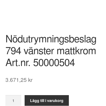
Nödutrymningsbeslag
794 vänster mattkrom
Art.nr. 50000504
3.671,25
kr
Nödutrymningsbeslag
Lägg till i varukorg
794