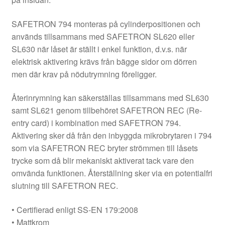
SAFETRON 794 monteras på cylinderpositionen och
används tillsammans med SAFETRON SL620 eller
SL630 när låset är ställt i enkel funktion, d.v.s. när
elektrisk aktivering krävs från bägge sidor om dörren
men där krav på nödutrymning föreligger.
Återinrymning kan säkerställas tillsammans med SL630
samt SL621 genom tillbehöret SAFETRON REC (Re-
entry card) i kombination med SAFETRON 794.
Aktivering sker då från den inbyggda mikrobrytaren i 794
som via SAFETRON REC bryter strömmen till låsets
trycke som då blir mekaniskt aktiverat tack vare den
omvända funktionen. Återställning sker via en potentialfri
slutning till SAFETRON REC.
• Certifierad enligt SS-EN 179:2008
• Mattkrom