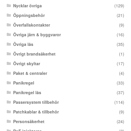
Nycklar övriga
(129)
Öppningsbehör
(21)
Överfallskontakter
(9)
Övriga järn & byggvaror
(16)
Övriga lås
(35)
Övrigt brandsäkerhet
(1)
Övrigt skyltar
(17)
Paket & centraler
(4)
Panikregel
(33)
Panikregel lås
(37)
Passersystem tillbehör
(114)
Patchkablar & tillbehör
(9)
Personsäkerhet
(24)
PoE injektorer
(2)