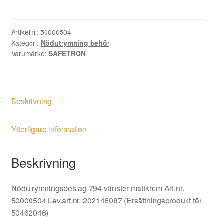
vänster
mattkrom
Art.nr.
Artikelnr:
50000504
Kategori:
Nödutrymning behör
50000504
Varumärke:
SAFETRON
mängd
Beskrivning
Ytterligare information
Beskrivning
Nödutrymningsbeslag 794 vänster mattkrom Art.nr.
50000504
Lev.art.nr.
202145087 (Ersättningsprodukt för
50462046)