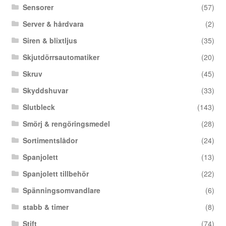
Sensorer
(57)
Server & hårdvara
(2)
Siren & blixtljus
(35)
Skjutdörrsautomatiker
(20)
Skruv
(45)
Skyddshuvar
(33)
Slutbleck
(143)
Smörj & rengöringsmedel
(28)
Sortimentslådor
(24)
Spanjolett
(13)
Spanjolett tillbehör
(22)
Spänningsomvandlare
(6)
stabb & timer
(8)
Stift
(74)