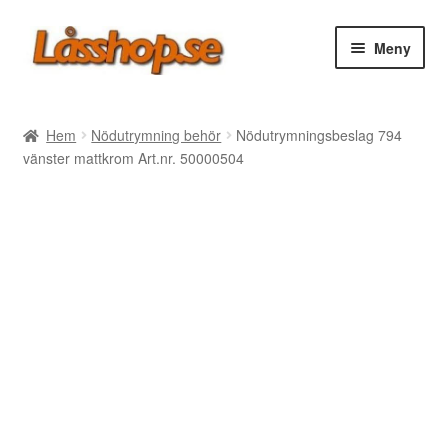
Hoppa
Hoppa
Meny
till
till
navigering
innehåll
Webbutik
Hem
Nödutrymning behör
Nödutrymningsbeslag 794
vänster mattkrom Art.nr. 50000504
Rea
Villkor
Vanliga frågor
Forum/Manualer/Råd
Support