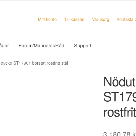
Mitt konto
Till kassan
Varukorg
Kontakta 
rågor
Forum/Manualer/Råd
Support
rycke ST17901 borstat rostfritt stål
Nödut
ST179
rostfri
3.180,78
k