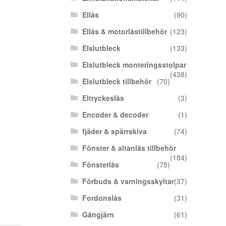
Ellås
(90)
Ellås & motorlåstillbehör
(123)
Elslutbleck
(133)
Elslutbleck monteringsstolpar
(438)
Elslutbleck tillbehör
(70)
Eltryckeslås
(3)
Encoder & decoder
(1)
fjäder & spärrskiva
(74)
Fönster & altanlås tillbehör
(184)
Fönsterlås
(75)
Förbuds & varningsskyltar
(37)
Fordonslås
(31)
Gångjärn
(61)