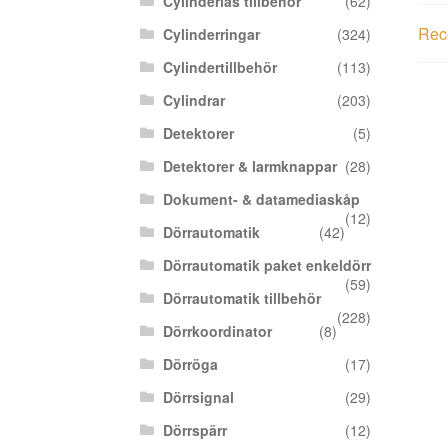
Cylinderlås tillbehör
(62)
Rece
Cylinderringar
(324)
Cylindertillbehör
(113)
Cylindrar
(203)
Detektorer
(5)
Detektorer & larmknappar
(28)
Dokument- & datamediaskåp
(12)
Dörrautomatik
(42)
Dörrautomatik paket enkeldörr
(59)
Dörrautomatik tillbehör
(228)
Dörrkoordinator
(8)
Dörröga
(17)
Dörrsignal
(29)
Dörrspärr
(12)