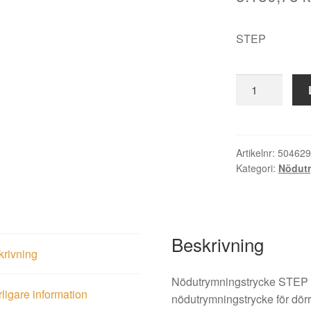
STEP
Nödutrymnings
ST17901
borstat
rostfritt
stål
Artikelnr:
504629
Kategori:
Nödutr
mängd
Beskrivning
krivning
Nödutrymningstrycke STEP 
rligare information
nödutrymningstrycke för dörr