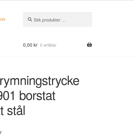
Sök
Sök
oss
efter:
0,00
kr
0 artiklar
rymningstrycke
01 borstat
tt stål
r