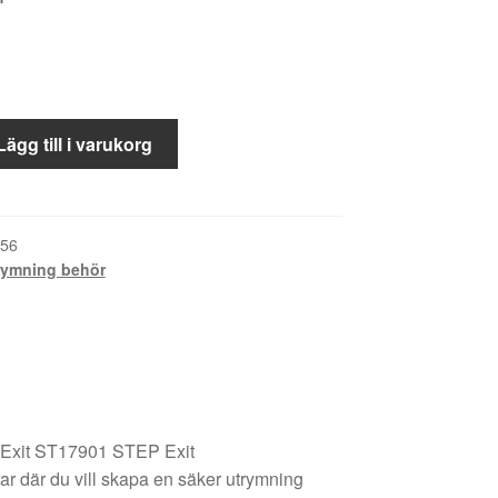
trycke
Lägg till i varukorg
56
ymning behör
Exit ST17901 STEP Exit
ar där du vill skapa en säker utrymning