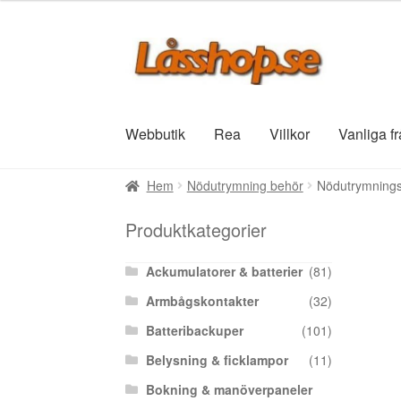
Hoppa
Hoppa
till
till
navigering
innehåll
Webbutik
Rea
Villkor
Vanliga f
Hem
Nödutrymning behör
Nödutrymningst
Produktkategorier
Ackumulatorer & batterier
(81)
Armbågskontakter
(32)
Batteribackuper
(101)
Belysning & ficklampor
(11)
Bokning & manöverpaneler