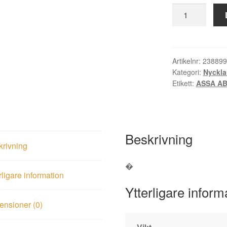
Nyckel
432
B
mängd
Artikelnr:
238899
Kategori:
Nyckla
Etikett:
ASSA A
Beskrivning
krivning
�
rligare information
Ytterligare inform
nsioner (0)