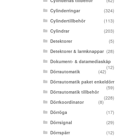
Cylinderlås tillbehör
(62)
Cylinderringar
(324)
Cylindertillbehör
(113)
Cylindrar
(203)
Detektorer
(5)
Detektorer & larmknappar
(28)
Dokument- & datamediaskåp
(12)
Dörrautomatik
(42)
Dörrautomatik paket enkeldörr
(59)
Dörrautomatik tillbehör
(228)
Dörrkoordinator
(8)
Dörröga
(17)
Dörrsignal
(29)
Dörrspärr
(12)