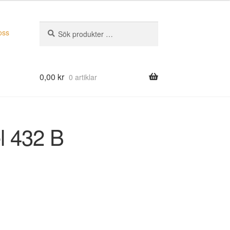
Sök
Sök
oss
efter:
0,00
kr
0 artiklar
l 432 B