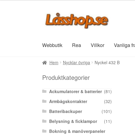
Hoppa
Hoppa
till
till
navigering
innehåll
Webbutik
Rea
Villkor
Vanliga f
Hem
Nycklar övriga
Nyckel 432 B
Produktkategorier
Ackumulatorer & batterier
(81)
Armbågskontakter
(32)
Batteribackuper
(101)
Belysning & ficklampor
(11)
Bokning & manöverpaneler