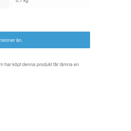
0,1 kg
nsioner än.
m har köpt denna produkt får lämna en