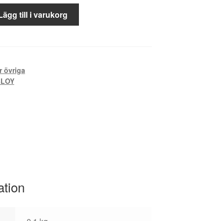
Lägg till i varukorg
r övriga
BLOY
ation