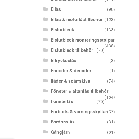
Ellås
(90)
Ellås & motorlåstillbehör
(123)
Elslutbleck
(133)
Elslutbleck monteringsstolpar
(438)
Elslutbleck tillbehör
(70)
Eltryckeslås
(3)
Encoder & decoder
(1)
fjäder & spärrskiva
(74)
Fönster & altanlås tillbehör
(184)
Fönsterlås
(75)
Förbuds & varningsskyltar
(37)
Fordonslås
(31)
Gångjärn
(61)