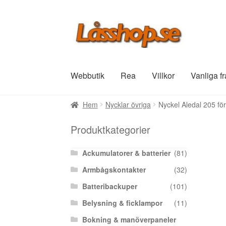
Hoppa
Hoppa
till
till
navigering
innehåll
Webbutik
Rea
Villkor
Vanliga f
Hem
Nycklar övriga
Nyckel Aledal 205 fö
Produktkategorier
Ackumulatorer & batterier
(81)
Armbågskontakter
(32)
Batteribackuper
(101)
Belysning & ficklampor
(11)
Bokning & manöverpaneler