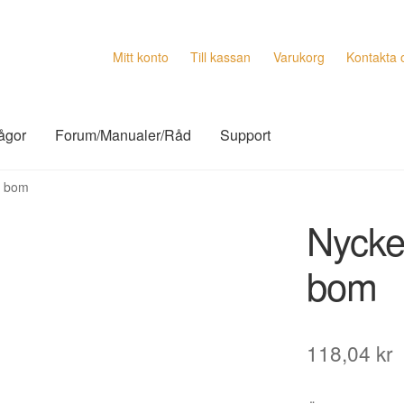
Mitt konto
Till kassan
Varukorg
Kontakta 
rågor
Forum/Manualer/Råd
Support
r bom
Nyckel
bom
118,04
kr