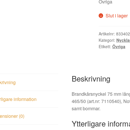
Övriga
Slut i lager
Artikelnr:
833402
Kategori:
Nyckla
Etikett:
Övriga
Beskrivning
krivning
Brandkårsnyckel 75 mm lång
rligare information
465/50 (art.nr: 7110540), N
samt bommar.
nsioner (0)
Ytterligare inform