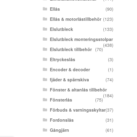
Ellås
(90)
Ellås & motorlåstillbehör
(123)
Elslutbleck
(133)
Elslutbleck monteringsstolpar
(438)
Elslutbleck tillbehör
(70)
Eltryckeslås
(3)
Encoder & decoder
(1)
fjäder & spärrskiva
(74)
Fönster & altanlås tillbehör
(184)
Fönsterlås
(75)
Förbuds & varningsskyltar
(37)
Fordonslås
(31)
Gångjärn
(61)