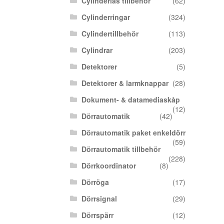
Cylinderlås tillbehör
(62)
Cylinderringar
(324)
Cylindertillbehör
(113)
Cylindrar
(203)
Detektorer
(5)
Detektorer & larmknappar
(28)
Dokument- & datamediaskåp
(12)
Dörrautomatik
(42)
Dörrautomatik paket enkeldörr
(59)
Dörrautomatik tillbehör
(228)
Dörrkoordinator
(8)
Dörröga
(17)
Dörrsignal
(29)
Dörrspärr
(12)