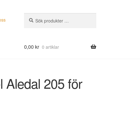
Sök
Sök
oss
efter:
0,00
kr
0 artiklar
 Aledal 205 för