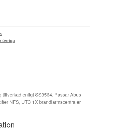
2
r övriga
 tillverkad enligt SS3564. Passar Abus
otifier NFS, UTC 1X brandlarmscentraler
ation