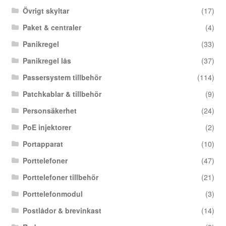
Övrigt skyltar
(17)
Paket & centraler
(4)
Panikregel
(33)
Panikregel lås
(37)
Passersystem tillbehör
(114)
Patchkablar & tillbehör
(9)
Personsäkerhet
(24)
PoE injektorer
(2)
Portapparat
(10)
Porttelefoner
(47)
Porttelefoner tillbehör
(21)
Porttelefonmodul
(3)
Postlådor & brevinkast
(14)