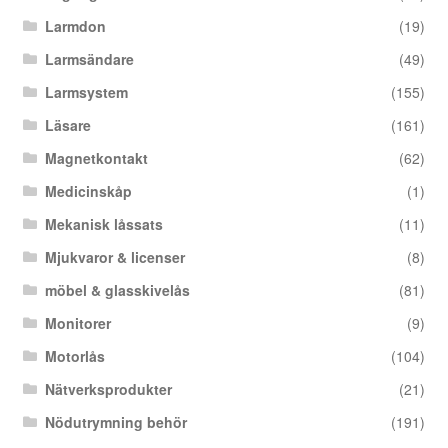
Larmdon
(19)
Larmsändare
(49)
Larmsystem
(155)
Läsare
(161)
Magnetkontakt
(62)
Medicinskåp
(1)
Mekanisk låssats
(11)
Mjukvaror & licenser
(8)
möbel & glasskivelås
(81)
Monitorer
(9)
Motorlås
(104)
Nätverksprodukter
(21)
Nödutrymning behör
(191)