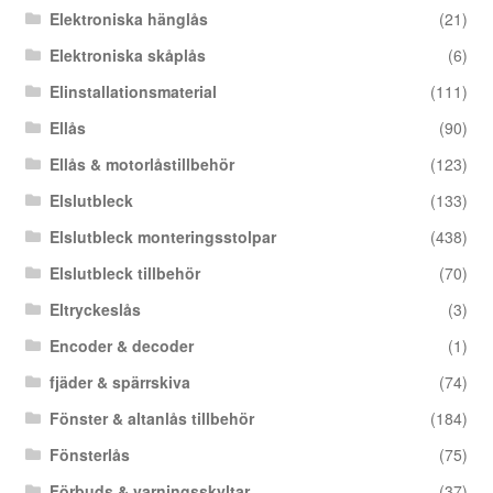
Elektroniska hänglås
(21)
Elektroniska skåplås
(6)
Elinstallationsmaterial
(111)
Ellås
(90)
Ellås & motorlåstillbehör
(123)
Elslutbleck
(133)
Elslutbleck monteringsstolpar
(438)
Elslutbleck tillbehör
(70)
Eltryckeslås
(3)
Encoder & decoder
(1)
fjäder & spärrskiva
(74)
Fönster & altanlås tillbehör
(184)
Fönsterlås
(75)
Förbuds & varningsskyltar
(37)