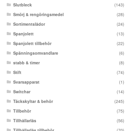
Slutbleck
(143)
Smörj & rengöringsmedel
(28)
Sortimentslådor
(24)
Spanjolett
(13)
Spanjolett tillbehör
(22)
Spänningsomvandlare
(6)
stabb & timer
(8)
Stift
(74)
Svarsapparat
(1)
Switchar
(14)
Täckskyltar & behör
(245)
Tillbehör
(75)
Tillhållarlås
(56)
Tillhållarlås tillbehör
(70)