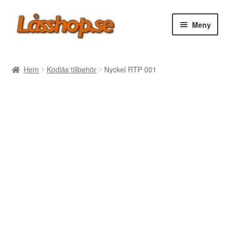
Hoppa
Hoppa
Meny
till
till
navigering
innehåll
Webbutik
Hem
Kodlås tillbehör
Nyckel RTP 001
Rea
Villkor
Vanliga frågor
Forum/Manualer/Råd
Support