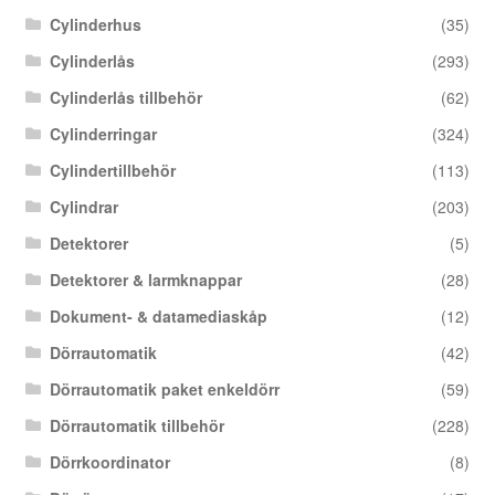
Cylinderhus
(35)
Cylinderlås
(293)
Cylinderlås tillbehör
(62)
Cylinderringar
(324)
Cylindertillbehör
(113)
Cylindrar
(203)
Detektorer
(5)
Detektorer & larmknappar
(28)
Dokument- & datamediaskåp
(12)
Dörrautomatik
(42)
Dörrautomatik paket enkeldörr
(59)
Dörrautomatik tillbehör
(228)
Dörrkoordinator
(8)