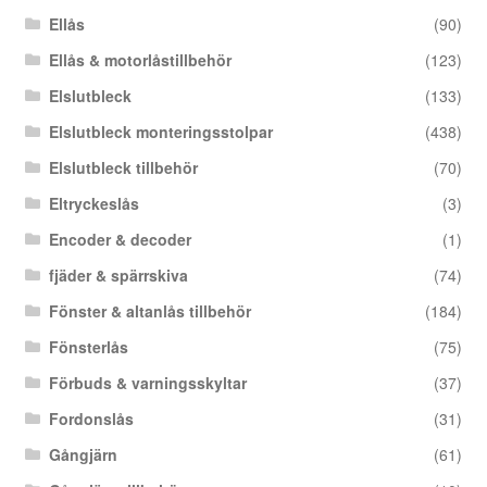
Ellås
(90)
Ellås & motorlåstillbehör
(123)
Elslutbleck
(133)
Elslutbleck monteringsstolpar
(438)
Elslutbleck tillbehör
(70)
Eltryckeslås
(3)
Encoder & decoder
(1)
fjäder & spärrskiva
(74)
Fönster & altanlås tillbehör
(184)
Fönsterlås
(75)
Förbuds & varningsskyltar
(37)
Fordonslås
(31)
Gångjärn
(61)