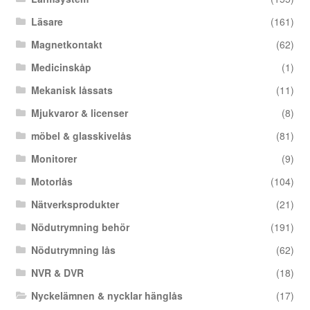
Läsare
(161)
Magnetkontakt
(62)
Medicinskåp
(1)
Mekanisk låssats
(11)
Mjukvaror & licenser
(8)
möbel & glasskivelås
(81)
Monitorer
(9)
Motorlås
(104)
Nätverksprodukter
(21)
Nödutrymning behör
(191)
Nödutrymning lås
(62)
NVR & DVR
(18)
Nyckelämnen & nycklar hänglås
(17)