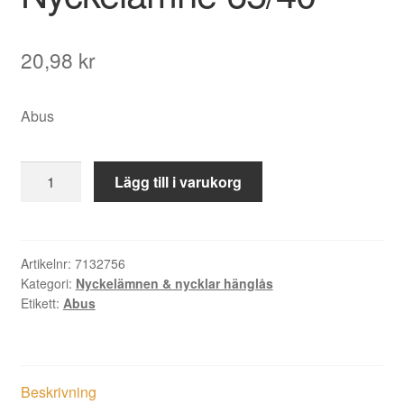
20,98
kr
Abus
Nyckelämne
Lägg till i varukorg
65/40
mängd
Artikelnr:
7132756
Kategori:
Nyckelämnen & nycklar hänglås
Etikett:
Abus
Beskrivning