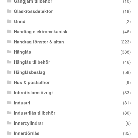
Gångjärn tillbehör
(10)
Glaskrossdetektor
(18)
Grind
(2)
Handtag elektromekanisk
(46)
Handtag fönster & altan
(223)
Hänglås
(388)
Hänglås tillbehör
(46)
Hänglåsbeslag
(58)
Hus & postsiffror
(9)
Inbrottslarm övrigt
(33)
Industri
(81)
Industrilås tillbehör
(80)
Innercylindrar
(6)
Innerdörrlås
(35)