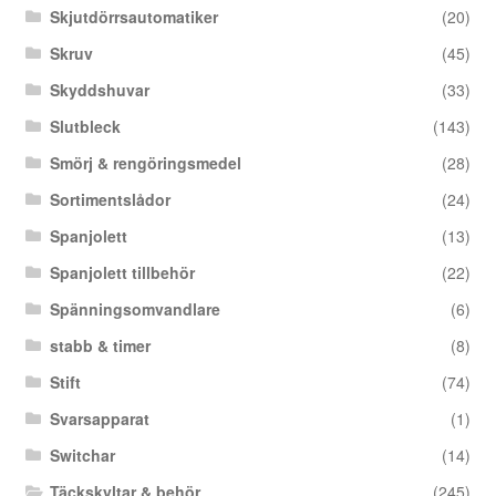
Skjutdörrsautomatiker
(20)
Skruv
(45)
Skyddshuvar
(33)
Slutbleck
(143)
Smörj & rengöringsmedel
(28)
Sortimentslådor
(24)
Spanjolett
(13)
Spanjolett tillbehör
(22)
Spänningsomvandlare
(6)
stabb & timer
(8)
Stift
(74)
Svarsapparat
(1)
Switchar
(14)
Täckskyltar & behör
(245)