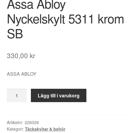
Assa Abloy
Nyckelskylt 5311 krom
SB
330,00
kr
ASSA ABLOY
Assa
Lägg till i varukorg
Abloy
Nyckelskylt
5311
krom
Artikelnr:
226026
Kategori:
Täckskyltar & behör
SB