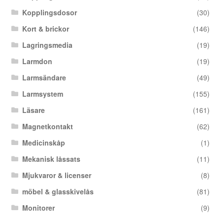
Kopplingsdosor
(30)
Kort & brickor
(146)
Lagringsmedia
(19)
Larmdon
(19)
Larmsändare
(49)
Larmsystem
(155)
Läsare
(161)
Magnetkontakt
(62)
Medicinskåp
(1)
Mekanisk låssats
(11)
Mjukvaror & licenser
(8)
möbel & glasskivelås
(81)
Monitorer
(9)