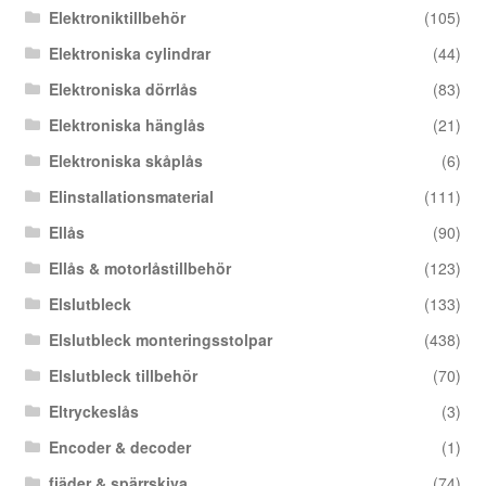
Elektroniktillbehör
(105)
Elektroniska cylindrar
(44)
Elektroniska dörrlås
(83)
Elektroniska hänglås
(21)
Elektroniska skåplås
(6)
Elinstallationsmaterial
(111)
Ellås
(90)
Ellås & motorlåstillbehör
(123)
Elslutbleck
(133)
Elslutbleck monteringsstolpar
(438)
Elslutbleck tillbehör
(70)
Eltryckeslås
(3)
Encoder & decoder
(1)
fjäder & spärrskiva
(74)