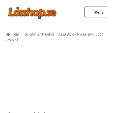
Hoppa
Hoppa
Meny
till
till
navigering
innehåll
Webbutik
Hem
Täckskyltar & behör
Assa Abloy Nyckelskylt 5311
krom SB
Rea
Villkor
Vanliga frågor
Forum/Manualer/Råd
Support