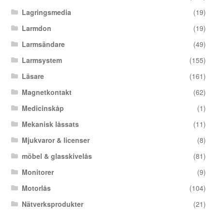
Lagringsmedia
(19)
Larmdon
(19)
Larmsändare
(49)
Larmsystem
(155)
Läsare
(161)
Magnetkontakt
(62)
Medicinskåp
(1)
Mekanisk låssats
(11)
Mjukvaror & licenser
(8)
möbel & glasskivelås
(81)
Monitorer
(9)
Motorlås
(104)
Nätverksprodukter
(21)