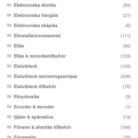
Elektroniska dörrlås
(83)
Elektroniska hänglås
(21)
Elektroniska skåplås
(6)
Elinstallationsmaterial
(111)
Ellås
(90)
Ellås & motorlåstillbehör
(123)
Elslutbleck
(133)
Elslutbleck monteringsstolpar
(438)
Elslutbleck tillbehör
(70)
Eltryckeslås
(3)
Encoder & decoder
(1)
fjäder & spärrskiva
(74)
Fönster & altanlås tillbehör
(184)
Fönsterlås
(75)