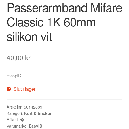
Passerarmband Mifare
Classic 1K 60mm
silikon vit
40,00
kr
EasyID
Slut i lager
Artikelnr:
50142669
Kategori:
Kort & brickor
Etikett:
�
Varumärke:
EasyID