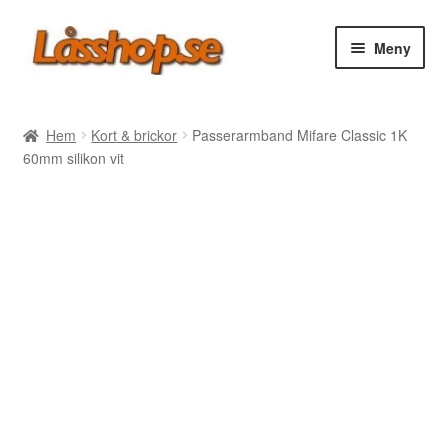
Hoppa
Hoppa
Meny
till
till
navigering
innehåll
Webbutik
Hem
Kort & brickor
Passerarmband Mifare Classic 1K
60mm silikon vit
Rea
Villkor
Vanliga frågor
Forum/Manualer/Råd
Support