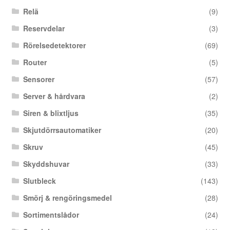
Relä
(9)
Reservdelar
(3)
Rörelsedetektorer
(69)
Router
(5)
Sensorer
(57)
Server & hårdvara
(2)
Siren & blixtljus
(35)
Skjutdörrsautomatiker
(20)
Skruv
(45)
Skyddshuvar
(33)
Slutbleck
(143)
Smörj & rengöringsmedel
(28)
Sortimentslådor
(24)