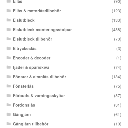
Ellås
(90)
Ellås & motorlåstillbehör
(123)
Elslutbleck
(133)
Elslutbleck monteringsstolpar
(438)
Elslutbleck tillbehör
(70)
Eltryckeslås
(3)
Encoder & decoder
(1)
fjäder & spärrskiva
(74)
Fönster & altanlås tillbehör
(184)
Fönsterlås
(75)
Förbuds & varningsskyltar
(37)
Fordonslås
(31)
Gångjärn
(61)
Gångjärn tillbehör
(10)