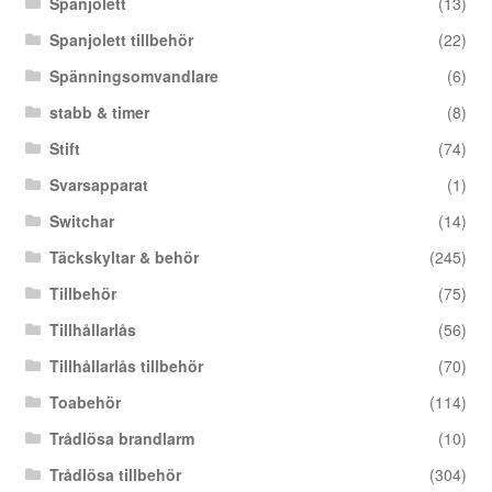
Spanjolett
(13)
Spanjolett tillbehör
(22)
Spänningsomvandlare
(6)
stabb & timer
(8)
Stift
(74)
Svarsapparat
(1)
Switchar
(14)
Täckskyltar & behör
(245)
Tillbehör
(75)
Tillhållarlås
(56)
Tillhållarlås tillbehör
(70)
Toabehör
(114)
Trådlösa brandlarm
(10)
Trådlösa tillbehör
(304)