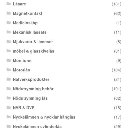
Läsare
(161)
Magnetkontakt
(62)
Medicinskåp
(1)
Mekanisk låssats
(11)
Mjukvaror & licenser
(8)
möbel & glasskivelås
(81)
Monitorer
(9)
Motorlås
(104)
Nätverksprodukter
(21)
Nödutrymning behör
(191)
Nödutrymning lås
(62)
NVR & DVR
(18)
Nyckelämnen & nycklar hänglås
(17)
Nyckelämnen cylinderlås
(29)