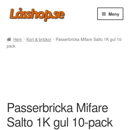
Hoppa
Hoppa
Meny
till
till
navigering
innehåll
Webbutik
Hem
Kort & brickor
Passerbricka Mifare Salto 1K gul 10-
pack
Rea
Villkor
Vanliga frågor
Forum/Manualer/Råd
Passerbricka Mifare
Support
Salto 1K gul 10-pack