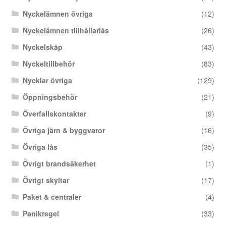
Nyckelämnen övriga
(12)
Nyckelämnen tillhållarlås
(26)
Nyckelskåp
(43)
Nyckeltillbehör
(83)
Nycklar övriga
(129)
Öppningsbehör
(21)
Överfallskontakter
(9)
Övriga järn & byggvaror
(16)
Övriga lås
(35)
Övrigt brandsäkerhet
(1)
Övrigt skyltar
(17)
Paket & centraler
(4)
Panikregel
(33)