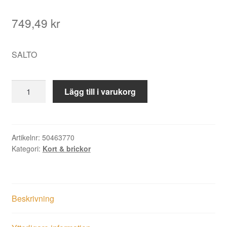
749,49
kr
SALTO
Passerbricka
Lägg till i varukorg
Mifare
Salto
1K
gul
Artikelnr:
50463770
Kategori:
Kort & brickor
10-
pack
mängd
Beskrivning