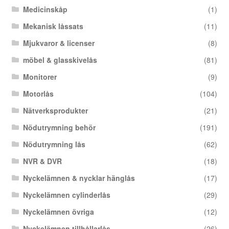
Medicinskåp
(1)
Mekanisk låssats
(11)
Mjukvaror & licenser
(8)
möbel & glasskivelås
(81)
Monitorer
(9)
Motorlås
(104)
Nätverksprodukter
(21)
Nödutrymning behör
(191)
Nödutrymning lås
(62)
NVR & DVR
(18)
Nyckelämnen & nycklar hänglås
(17)
Nyckelämnen cylinderlås
(29)
Nyckelämnen övriga
(12)
Nyckelämnen tillhållarlås
(26)