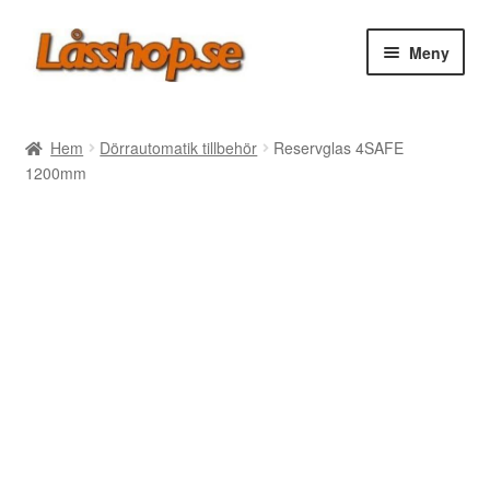
Hoppa
Hoppa
Meny
till
till
navigering
innehåll
Webbutik
Hem
Dörrautomatik tillbehör
Reservglas 4SAFE
1200mm
Rea
Villkor
Vanliga frågor
Forum/Manualer/Råd
Support