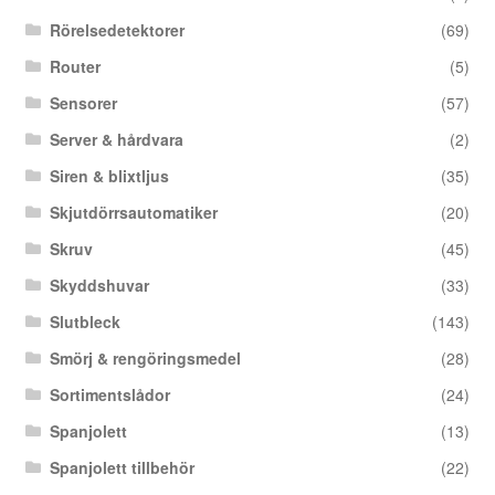
Rörelsedetektorer
(69)
Router
(5)
Sensorer
(57)
Server & hårdvara
(2)
Siren & blixtljus
(35)
Skjutdörrsautomatiker
(20)
Skruv
(45)
Skyddshuvar
(33)
Slutbleck
(143)
Smörj & rengöringsmedel
(28)
Sortimentslådor
(24)
Spanjolett
(13)
Spanjolett tillbehör
(22)