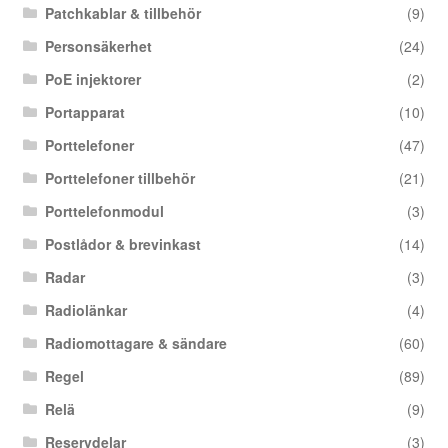
Patchkablar & tillbehör
(9)
Personsäkerhet
(24)
PoE injektorer
(2)
Portapparat
(10)
Porttelefoner
(47)
Porttelefoner tillbehör
(21)
Porttelefonmodul
(3)
Postlådor & brevinkast
(14)
Radar
(3)
Radiolänkar
(4)
Radiomottagare & sändare
(60)
Regel
(89)
Relä
(9)
Reservdelar
(3)