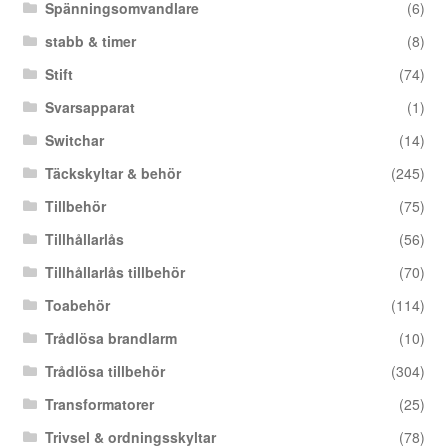
Spänningsomvandlare
(6)
stabb & timer
(8)
Stift
(74)
Svarsapparat
(1)
Switchar
(14)
Täckskyltar & behör
(245)
Tillbehör
(75)
Tillhållarlås
(56)
Tillhållarlås tillbehör
(70)
Toabehör
(114)
Trådlösa brandlarm
(10)
Trådlösa tillbehör
(304)
Transformatorer
(25)
Trivsel & ordningsskyltar
(78)