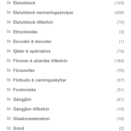
Elslutbleck
(133)
Elslutbleck monteringsstolpar
(438)
Elslutbleck tillbehör
(70)
Eltryckeslås
(3)
Encoder & decoder
(1)
fjäder & spärrskiva
(74)
Fönster & altanlås tillbehör
(184)
Fönsterlås
(75)
Förbuds & varningsskyltar
(37)
Fordonslås
(31)
Gångjärn
(61)
Gångjärn tillbehör
(10)
Glaskrossdetektor
(18)
Grind
(2)