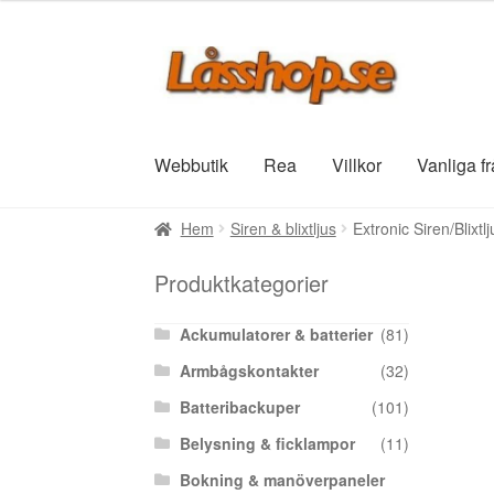
Hoppa
Hoppa
till
till
navigering
innehåll
Webbutik
Rea
Villkor
Vanliga f
Hem
Siren & blixtljus
Extronic Siren/Blixtl
Produktkategorier
Ackumulatorer & batterier
(81)
Armbågskontakter
(32)
Batteribackuper
(101)
Belysning & ficklampor
(11)
Bokning & manöverpaneler