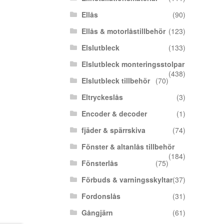
Ellås
(90)
Ellås & motorlåstillbehör
(123)
Elslutbleck
(133)
Elslutbleck monteringsstolpar
(438)
Elslutbleck tillbehör
(70)
Eltryckeslås
(3)
Encoder & decoder
(1)
fjäder & spärrskiva
(74)
Fönster & altanlås tillbehör
(184)
Fönsterlås
(75)
Förbuds & varningsskyltar
(37)
Fordonslås
(31)
Gångjärn
(61)