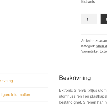
Extronic
Extronic
Siren/Blixtljus
utomhus
Sirius
mängd
Artikelnr:
504648
Kategori:
Siren &
Varumärke:
Extr
Beskrivning
krivning
Extronic Siren/Blixtljus uto
rligare information
utomhussiren i en plastkaps
beständighet. Sirenen har in