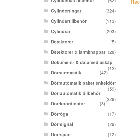
Cylinderlås tillbehör
(62)
Rece
Cylinderringar
(324)
Cylindertillbehör
(113)
Cylindrar
(203)
Detektorer
(5)
Detektorer & larmknappar
(28)
Dokument- & datamediaskåp
(12)
Dörrautomatik
(42)
Dörrautomatik paket enkeldörr
(59)
Dörrautomatik tillbehör
(228)
Dörrkoordinator
(8)
Dörröga
(17)
Dörrsignal
(29)
Dörrspärr
(12)