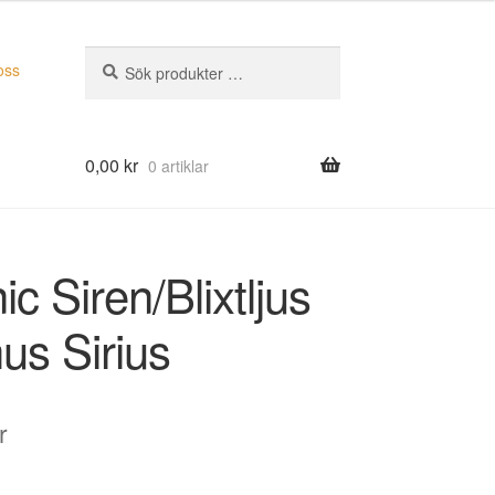
Sök
Sök
oss
efter:
0,00
kr
0 artiklar
ic Siren/Blixtljus
us Sirius
r