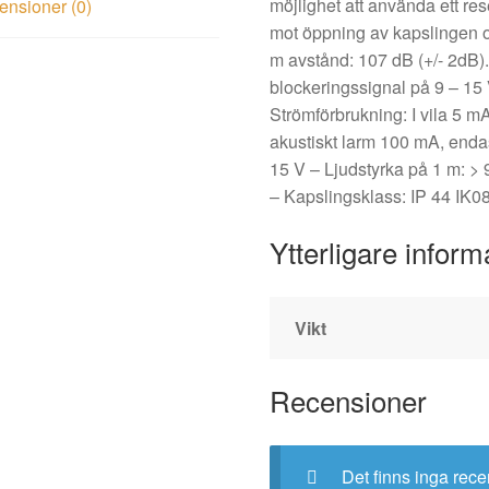
möjlighet att använda ett re
nsioner (0)
mot öppning av kapslingen o
m avstånd: 107 dB (+/- 2dB).
blockeringssignal på 9 – 15
Strömförbrukning: I vila 5 m
akustiskt larm 100 mA, endas
15 V – Ljudstyrka på 1 m: > 
– Kapslingsklass: IP 44 IK08
Ytterligare inform
Vikt
Recensioner
Det finns inga rece