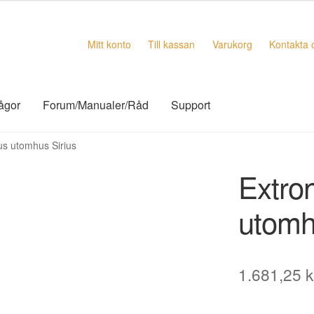
Mitt konto
Till kassan
Varukorg
Kontakta 
rågor
Forum/Manualer/Råd
Support
jus utomhus Sirius
Extron
utomh
1.681,25
k