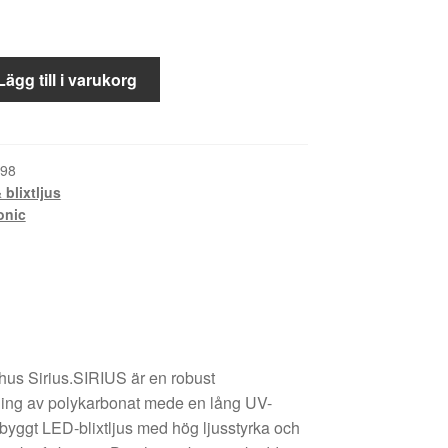
Lägg till i varukorg
98
 blixtljus
onic
mhus Sirius.SIRIUS är en robust
ling av polykarbonat mede en lång UV-
byggt LED-blixtljus med hög ljusstyrka och