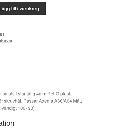
Lägg till i varukorg
91
shuvar
smuts i slagtålig 4mm Pet-G plast.
ör skruvhål. Passar Axema A66/A04 Mått
nvändigt 180×93)
ation