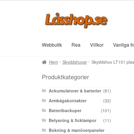
Hoppa
Hoppa
till
till
navigering
innehåll
Webbutik
Rea
Villkor
Vanliga f
Hem
Skyddshuvar
Skyddshuv LT151 plas
Produktkategorier
Ackumulatorer & batterier
(81)
Armbågskontakter
(32)
Batteribackuper
(101)
Belysning & ficklampor
(11)
Bokning & manöverpaneler