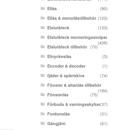
Ellås
(90)
Ellås & motorlåstillbehör
(123)
Elslutbleck
(133)
Elslutbleck monteringsstolpar
(438)
Elslutbleck tillbehör
(70)
Eltryckeslås
(3)
Encoder & decoder
(1)
fjäder & spärrskiva
(74)
Fönster & altanlås tillbehör
(184)
Fönsterlås
(75)
Förbuds & varningsskyltar
(37)
Fordonslås
(31)
Gångjärn
(61)