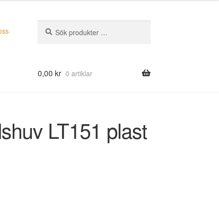
Sök
Sök
oss
efter:
0,00
kr
0 artiklar
shuv LT151 plast