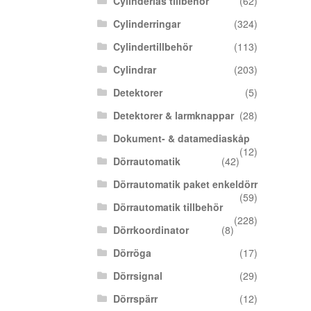
Cylinderlås tillbehör
(62)
Cylinderringar
(324)
Cylindertillbehör
(113)
Cylindrar
(203)
Detektorer
(5)
Detektorer & larmknappar
(28)
Dokument- & datamediaskåp
(12)
Dörrautomatik
(42)
Dörrautomatik paket enkeldörr
(59)
Dörrautomatik tillbehör
(228)
Dörrkoordinator
(8)
Dörröga
(17)
Dörrsignal
(29)
Dörrspärr
(12)