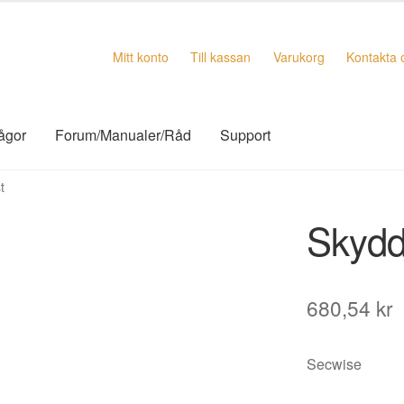
Mitt konto
Till kassan
Varukorg
Kontakta 
rågor
Forum/Manualer/Råd
Support
t
Skydd
680,54
kr
Secwise