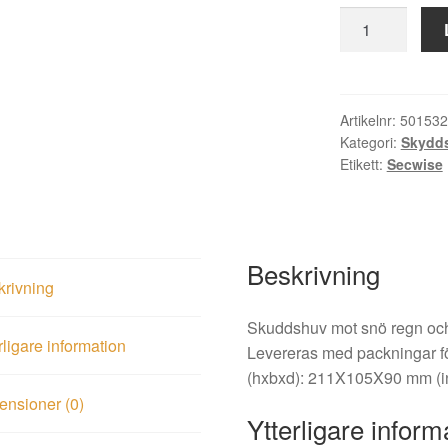
Skyddshuv
LT151
plast
mängd
Artikelnr:
501532
Kategori:
Skydd
Etikett:
Secwise
Beskrivning
krivning
Skuddshuv mot snö regn och 
rligare information
Levereras med packningar f
(hxbxd): 211X105X90 mm (i
nsioner (0)
Ytterligare inform