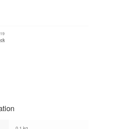
19
eck
ation
0,1 kg