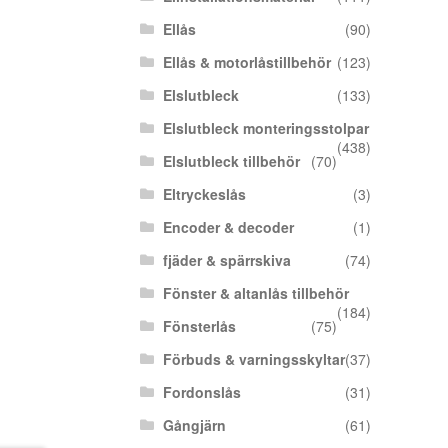
Ellås
(90)
Ellås & motorlåstillbehör
(123)
Elslutbleck
(133)
Elslutbleck monteringsstolpar
(438)
Elslutbleck tillbehör
(70)
Eltryckeslås
(3)
Encoder & decoder
(1)
fjäder & spärrskiva
(74)
Fönster & altanlås tillbehör
(184)
Fönsterlås
(75)
Förbuds & varningsskyltar
(37)
Fordonslås
(31)
Gångjärn
(61)