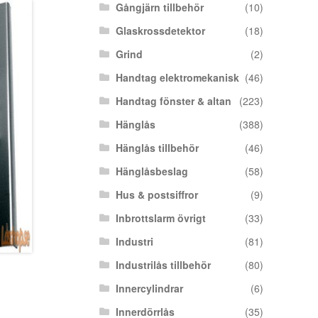
Gångjärn tillbehör
(10)
Glaskrossdetektor
(18)
Grind
(2)
Handtag elektromekanisk
(46)
Handtag fönster & altan
(223)
Hänglås
(388)
Hänglås tillbehör
(46)
Hänglåsbeslag
(58)
Hus & postsiffror
(9)
Inbrottslarm övrigt
(33)
Industri
(81)
Industrilås tillbehör
(80)
Innercylindrar
(6)
Innerdörrlås
(35)