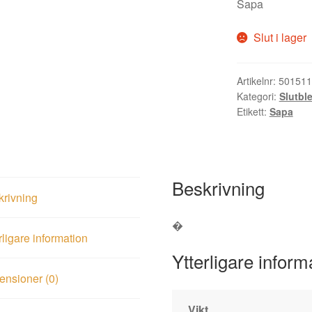
Sapa
Slut i lager
Artikelnr:
501511
Kategori:
Slutbl
Etikett:
Sapa
Beskrivning
krivning
�
rligare information
Ytterligare inform
nsioner (0)
Vikt