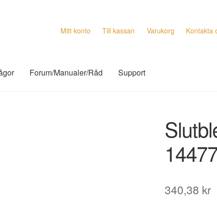
Mitt konto
Till kassan
Varukorg
Kontakta 
rågor
Forum/Manualer/Råd
Support
Slutb
1447
340,38
kr