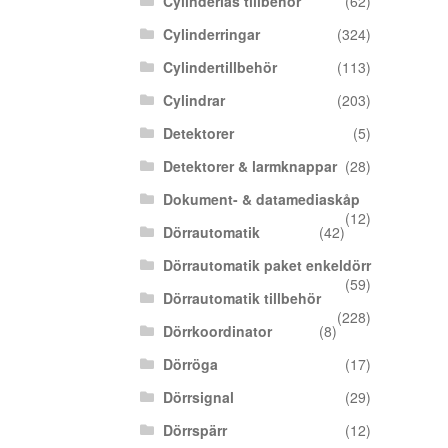
Cylinderlås tillbehör
(62)
Cylinderringar
(324)
Cylindertillbehör
(113)
Cylindrar
(203)
Detektorer
(5)
Detektorer & larmknappar
(28)
Dokument- & datamediaskåp
(12)
Dörrautomatik
(42)
Dörrautomatik paket enkeldörr
(59)
Dörrautomatik tillbehör
(228)
Dörrkoordinator
(8)
Dörröga
(17)
Dörrsignal
(29)
Dörrspärr
(12)