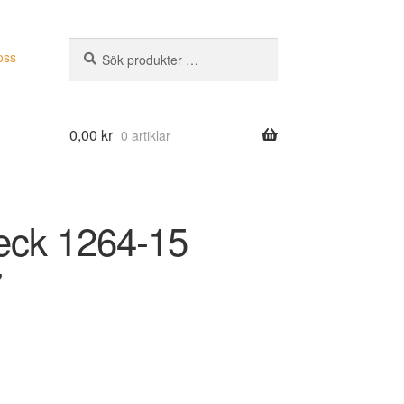
Sök
Sök
oss
efter:
0,00
kr
0 artiklar
leck 1264-15
7