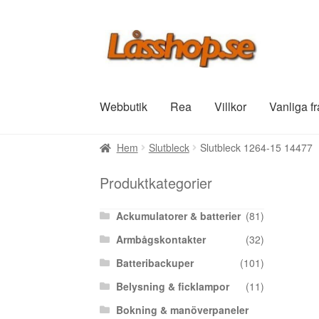
Hoppa
Hoppa
till
till
navigering
innehåll
Webbutik
Rea
Villkor
Vanliga f
Hem
Slutbleck
Slutbleck 1264-15 14477
Produktkategorier
Ackumulatorer & batterier
(81)
Armbågskontakter
(32)
Batteribackuper
(101)
Belysning & ficklampor
(11)
Bokning & manöverpaneler