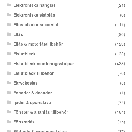
Elektroniska hänglås
(21)
Elektroniska skåplås
(6)
Elinstallationsmaterial
(111)
Ellås
(90)
Ellås & motorlåstillbehör
(123)
Elslutbleck
(133)
Elslutbleck monteringsstolpar
(438)
Elslutbleck tillbehör
(70)
Eltryckeslås
(3)
Encoder & decoder
(1)
fjäder & spärrskiva
(74)
Fönster & altanlås tillbehör
(184)
Fönsterlås
(75)
Förbuds & varningsskyltar
(37)