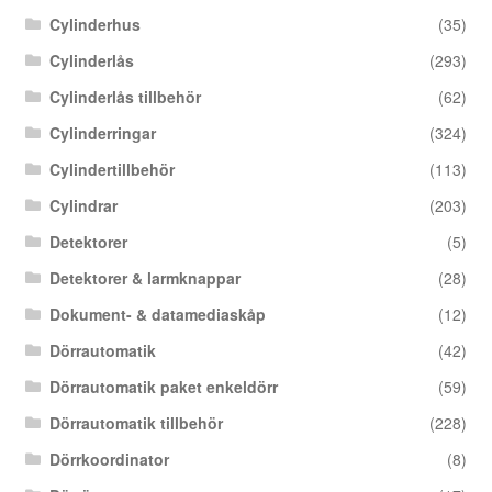
Cylinderhus
(35)
Cylinderlås
(293)
Cylinderlås tillbehör
(62)
Cylinderringar
(324)
Cylindertillbehör
(113)
Cylindrar
(203)
Detektorer
(5)
Detektorer & larmknappar
(28)
Dokument- & datamediaskåp
(12)
Dörrautomatik
(42)
Dörrautomatik paket enkeldörr
(59)
Dörrautomatik tillbehör
(228)
Dörrkoordinator
(8)