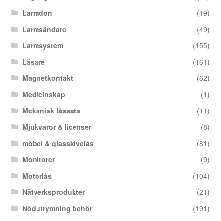
Larmdon
(19)
Larmsändare
(49)
Larmsystem
(155)
Läsare
(161)
Magnetkontakt
(62)
Medicinskåp
(1)
Mekanisk låssats
(11)
Mjukvaror & licenser
(8)
möbel & glasskivelås
(81)
Monitorer
(9)
Motorlås
(104)
Nätverksprodukter
(21)
Nödutrymning behör
(191)