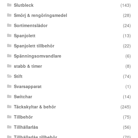
Slutbleck
(143)
Smörj & rengöringsmedel
(28)
Sortimentslådor
(24)
Spanjolett
(13)
Spanjolett tillbehör
(22)
Spänningsomvandlare
(6)
stabb & timer
(8)
Stift
(74)
Svarsapparat
(1)
Switchar
(14)
Täckskyltar & behör
(245)
Tillbehör
(75)
Tillhållarlås
(56)
Tillhållarlås tillbehör
(70)