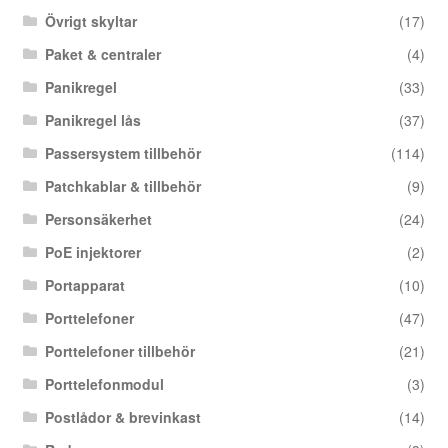
Övrigt skyltar
(17)
Paket & centraler
(4)
Panikregel
(33)
Panikregel lås
(37)
Passersystem tillbehör
(114)
Patchkablar & tillbehör
(9)
Personsäkerhet
(24)
PoE injektorer
(2)
Portapparat
(10)
Porttelefoner
(47)
Porttelefoner tillbehör
(21)
Porttelefonmodul
(3)
Postlådor & brevinkast
(14)