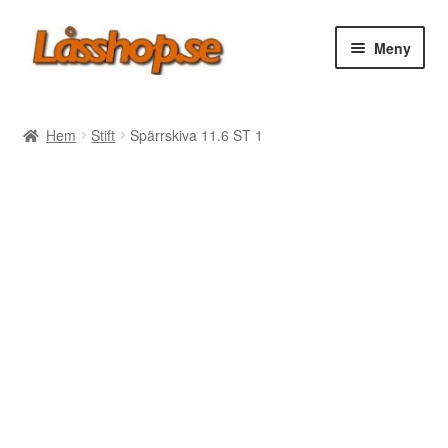
Hoppa
Hoppa
Meny
till
till
navigering
innehåll
Webbutik
Hem
Stift
Spärrskiva 11.6 ST 1
Rea
Villkor
Vanliga frågor
Forum/Manualer/Råd
Support