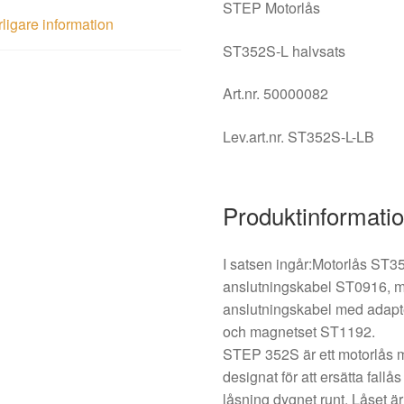
STEP Motorlås
rligare information
ST352S-L halvsats
Art.nr.
50000082
Lev.art.nr.
ST352S-L-LB
Produktinformati
I satsen ingår:Motorlås ST
anslutningskabel ST0916, m
anslutningskabel med adapt
och magnetset ST1192.
STEP 352S är ett motorlås m
designat för att ersätta fal
låsning dygnet runt. Låset är