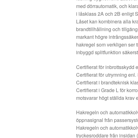
med dörrautomatik, och klara
i låsklass 2A och 2B enligt
Låset kan kombinera alla kr
brandtillhållning och tillgän
markant högre intrångssäker
hakregel som verkligen ser ti
inbyggd splitfunktion säkers
Certifierat för inbrottsskydd
Certifierat för utrymning en
Certifierat i brandteknisk k
Certifierat i Grade L för korr
motsvarar högt ställda krav
Hakregeln och automatikkolve
öppnasignal från passersyste
Hakregeln och automatikkolv
tryckesroddare från insidan (