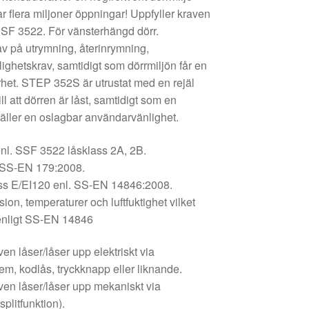
r flera miljoner öppningar! Uppfyller kraven
 SSF 3522. För vänsterhängd dörr.
av på utrymning, återinrymning,
glighetskrav, samtidigt som dörrmiljön får en
het. STEP 352S är utrustat med en rejäl
ll att dörren är låst, samtidigt som en
täller en oslagbar användarvänlighet.
 enl. SSF 3522 låsklass 2A, 2B.
l. SS-EN 179:2008.
lass E/EI120 enl. SS-EN 14846:2008.
osion, temperaturer och luftfuktighet vilket
 enligt SS-EN 14846
n låser/låser upp elektriskt via
m, kodlås, tryckknapp eller liknande.
en låser/låser upp mekaniskt via
splitfunktion).