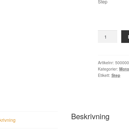
Step
Motorlås
ST352S-
L
art
50000082
Artikelnr:
500000
Kategorier:
Moto
STEP
Etikett:
Step
mängd
Beskrivning
krivning