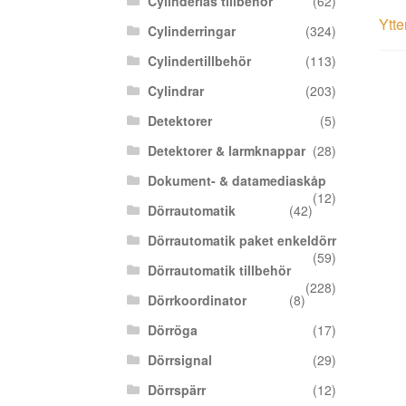
Cylinderlås tillbehör
(62)
Ytte
Cylinderringar
(324)
Cylindertillbehör
(113)
Cylindrar
(203)
Detektorer
(5)
Detektorer & larmknappar
(28)
Dokument- & datamediaskåp
(12)
Dörrautomatik
(42)
Dörrautomatik paket enkeldörr
(59)
Dörrautomatik tillbehör
(228)
Dörrkoordinator
(8)
Dörröga
(17)
Dörrsignal
(29)
Dörrspärr
(12)