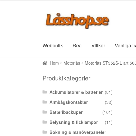
Hoppa
Hoppa
till
till
navigering
innehåll
Webbutik
Rea
Villkor
Vanliga f
Hem
Motorlås
Motorlås ST352S-L art 5
Produktkategorier
Ackumulatorer & batterier
(81)
Armbågskontakter
(32)
Batteribackuper
(101)
Belysning & ficklampor
(11)
Bokning & manöverpaneler