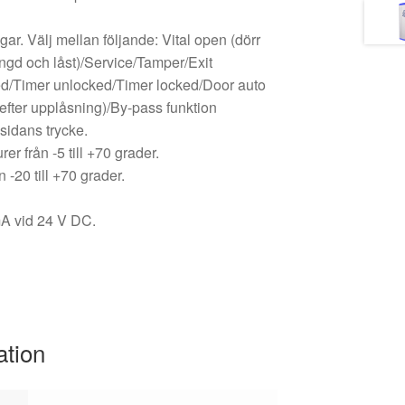
. Välj mellan följande: Vital open (dörr
ängd och låst)/Service/Tamper/Exit
ed/Timer unlocked/Timer locked/Door auto
 efter upplåsning)/By-pass funktion
sidans trycke.
er från -5 till +70 grader.
 -20 till +70 grader.
mA vid 24 V DC.
ation