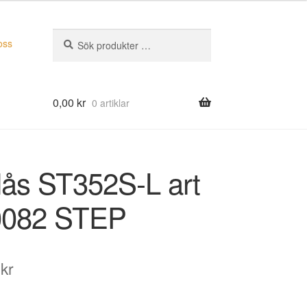
Sök
Sök
oss
efter:
0,00
kr
0 artiklar
lås ST352S-L art
0082 STEP
0
kr