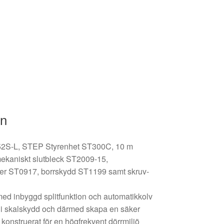
on
352S-L, STEP Styrenhet ST300C, 10 m
ekaniskt slutbleck ST2009-15,
er ST0917, borrskydd ST1199 samt skruv-
ed inbyggd splitfunktion och automatikkolv
lås i skalskydd och därmed skapa en säker
 konstruerat för en högfrekvent dörrmiljö