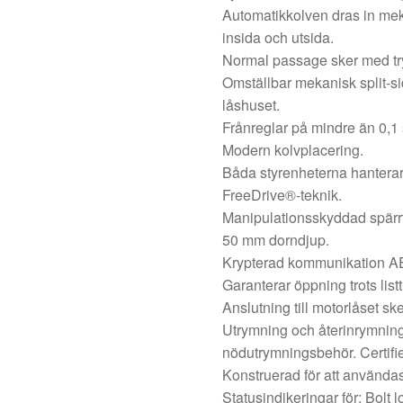
Automatikkolven dras in mek
insida och utsida.
Normal passage sker med try
Omställbar mekanisk split-si
låshuset.
Frånreglar på mindre än 0,1
Modern kolvplacering.
Båda styrenheterna hanterar
FreeDrive®-teknik.
Manipulationsskyddad spärr
50 mm dorndjup.
Krypterad kommunikation A
Garanterar öppning trots listt
Anslutning till motorlåset 
Utrymning och återinrymnin
nödutrymningsbehör. Certifi
Konstruerad för att användas
Statusindikeringar för: Bolt