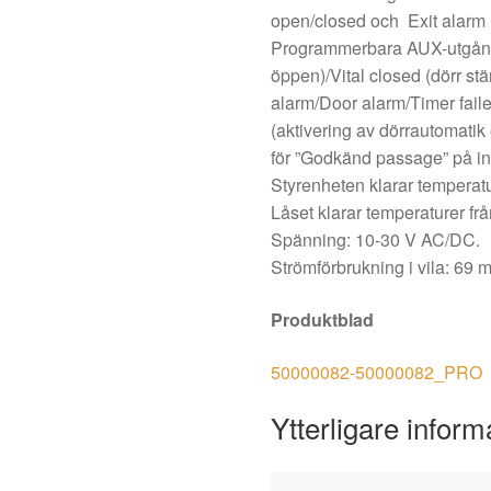
open/closed och Exit alarm
Programmerbara AUX-utgångar
öppen)/Vital closed (dörr st
alarm/Door alarm/Timer fail
(aktivering av dörrautomatik
för ”Godkänd passage” på in
Styrenheten klarar temperatur
Låset klarar temperaturer från
Spänning: 10-30 V AC/DC.
Strömförbrukning i vila: 69 
Produktblad
50000082-50000082_PRO
Ytterligare inform