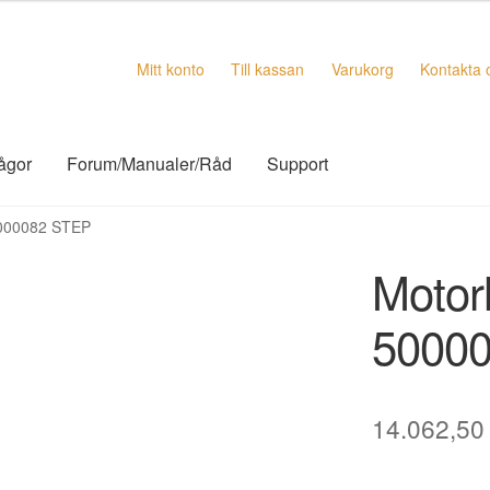
Mitt konto
Till kassan
Varukorg
Kontakta 
rågor
Forum/Manualer/Råd
Support
0000082 STEP
Motor
5000
14.062,5