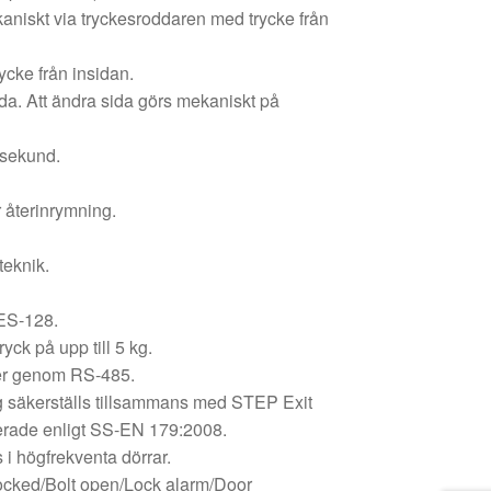
aniskt via tryckesroddaren med trycke från
cke från insidan.
da. Att ändra sida görs mekaniskt på
 sekund.
 återinrymning.
teknik.
ES-128.
ryck på upp till 5 kg.
sker genom RS-485.
g säkerställs tillsammans med STEP Exit
erade enligt SS-EN 179:2008.
 i högfrekventa dörrar.
 locked/Bolt open/Lock alarm/Door