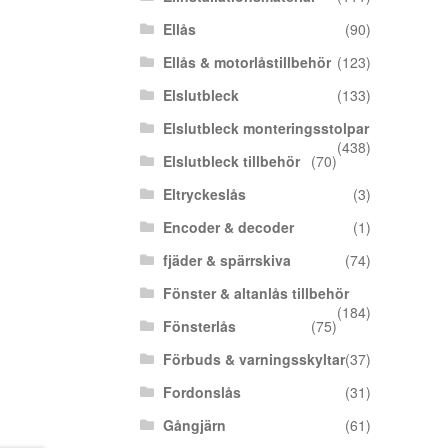
Ellås
(90)
Ellås & motorlåstillbehör
(123)
Elslutbleck
(133)
Elslutbleck monteringsstolpar
(438)
Elslutbleck tillbehör
(70)
Eltryckeslås
(3)
Encoder & decoder
(1)
fjäder & spärrskiva
(74)
Fönster & altanlås tillbehör
(184)
Fönsterlås
(75)
Förbuds & varningsskyltar
(37)
Fordonslås
(31)
Gångjärn
(61)