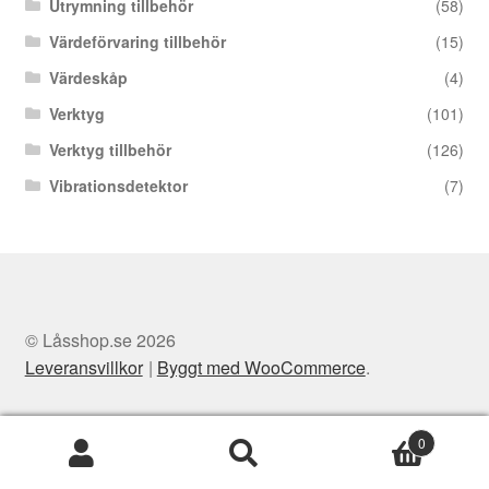
Utrymning tillbehör
(58)
Värdeförvaring tillbehör
(15)
Värdeskåp
(4)
Verktyg
(101)
Verktyg tillbehör
(126)
Vibrationsdetektor
(7)
© Låsshop.se 2026
Leveransvillkor
Byggt med WooCommerce
.
0
Sök
Sök