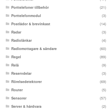
Porttelefoner tillbehör
(21)
Porttelefonmodul
(3)
Postlådor & brevinkast
(14)
Radar
(3)
Radiolänkar
(4)
Radiomottagare & sändare
(60)
Regel
(89)
Relä
(9)
Reservdelar
(3)
Rörelsedetektorer
(69)
Router
(5)
Sensorer
(57)
Server & hårdvara
(2)