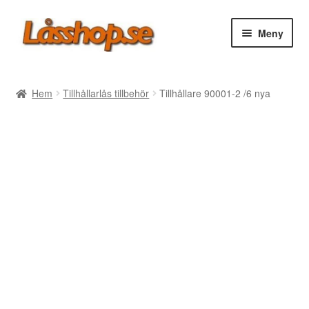
Hoppa
Hoppa
Meny
till
till
navigering
innehåll
Webbutik
Hem
Tillhållarlås tillbehör
Tillhållare 90001-2 /6 nya
Rea
Villkor
Vanliga frågor
Forum/Manualer/Råd
Support