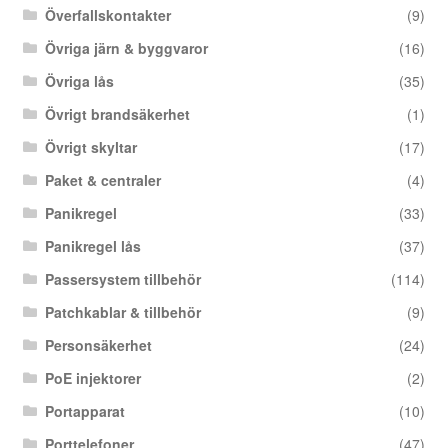
Överfallskontakter
(9)
Övriga järn & byggvaror
(16)
Övriga lås
(35)
Övrigt brandsäkerhet
(1)
Övrigt skyltar
(17)
Paket & centraler
(4)
Panikregel
(33)
Panikregel lås
(37)
Passersystem tillbehör
(114)
Patchkablar & tillbehör
(9)
Personsäkerhet
(24)
PoE injektorer
(2)
Portapparat
(10)
Porttelefoner
(47)