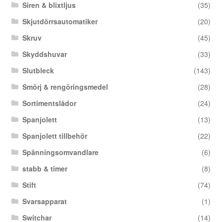
Siren & blixtljus
(35)
Skjutdörrsautomatiker
(20)
Skruv
(45)
Skyddshuvar
(33)
Slutbleck
(143)
Smörj & rengöringsmedel
(28)
Sortimentslådor
(24)
Spanjolett
(13)
Spanjolett tillbehör
(22)
Spänningsomvandlare
(6)
stabb & timer
(8)
Stift
(74)
Svarsapparat
(1)
Switchar
(14)