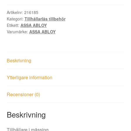
/6
nya
Artikelnr:
216185
Kategori:
Tillhållarlås tillbehör
mängd
Etikett:
ASSA ABLOY
Varumärke:
ASSA ABLOY
Beskrivning
Ytterligare information
Recensioner (0)
Beskrivning
Tillhållare i mässing.