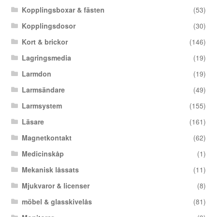
Kopplingsboxar & fästen
(53)
Kopplingsdosor
(30)
Kort & brickor
(146)
Lagringsmedia
(19)
Larmdon
(19)
Larmsändare
(49)
Larmsystem
(155)
Läsare
(161)
Magnetkontakt
(62)
Medicinskåp
(1)
Mekanisk låssats
(11)
Mjukvaror & licenser
(8)
möbel & glasskivelås
(81)