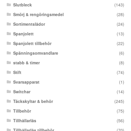
Slutbleck
(143)
Smörj & rengöringsmedel
(28)
Sortimentslådor
(24)
Spanjolett
(13)
Spanjolett tillbehör
(22)
Spänningsomvandlare
(6)
stabb & timer
(8)
Stift
(74)
Svarsapparat
(1)
Switchar
(14)
Täckskyltar & behör
(245)
Tillbehör
(75)
Tillhållarlås
(56)
Tillhållarlås tillbehör
(70)