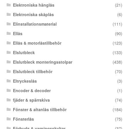
Elektroniska hänglås
(21)
Elektroniska skåplås
(6)
Elinstallationsmaterial
(111)
Ellås
(90)
Ellås & motorlåstillbehör
(123)
Elslutbleck
(133)
Elslutbleck monteringsstolpar
(438)
Elslutbleck tillbehör
(70)
Eltryckeslås
(3)
Encoder & decoder
(1)
fjäder & spärrskiva
(74)
Fönster & altanlås tillbehör
(184)
Fönsterlås
(75)
Förbuds & varningsskyltar
(37)