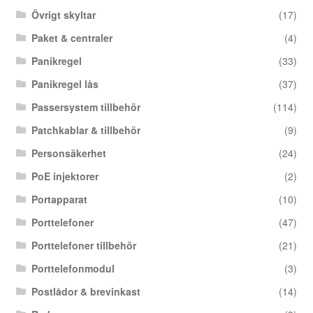
Övrigt skyltar
(17)
Paket & centraler
(4)
Panikregel
(33)
Panikregel lås
(37)
Passersystem tillbehör
(114)
Patchkablar & tillbehör
(9)
Personsäkerhet
(24)
PoE injektorer
(2)
Portapparat
(10)
Porttelefoner
(47)
Porttelefoner tillbehör
(21)
Porttelefonmodul
(3)
Postlådor & brevinkast
(14)