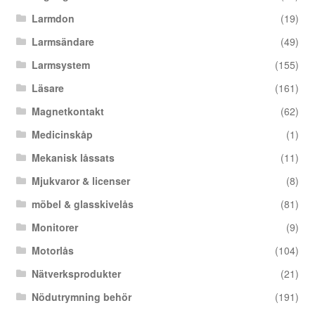
Larmdon
(19)
Larmsändare
(49)
Larmsystem
(155)
Läsare
(161)
Magnetkontakt
(62)
Medicinskåp
(1)
Mekanisk låssats
(11)
Mjukvaror & licenser
(8)
möbel & glasskivelås
(81)
Monitorer
(9)
Motorlås
(104)
Nätverksprodukter
(21)
Nödutrymning behör
(191)