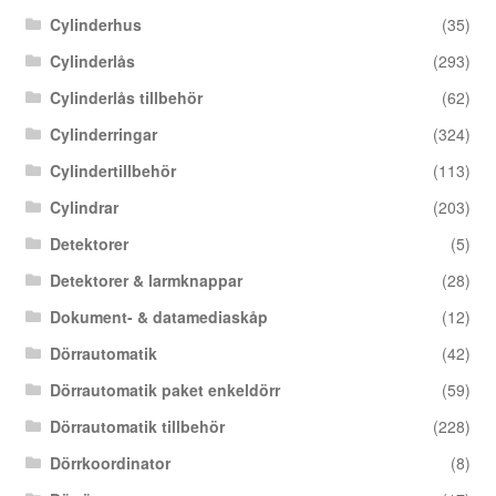
Cylinderhus
(35)
Cylinderlås
(293)
Cylinderlås tillbehör
(62)
Cylinderringar
(324)
Cylindertillbehör
(113)
Cylindrar
(203)
Detektorer
(5)
Detektorer & larmknappar
(28)
Dokument- & datamediaskåp
(12)
Dörrautomatik
(42)
Dörrautomatik paket enkeldörr
(59)
Dörrautomatik tillbehör
(228)
Dörrkoordinator
(8)