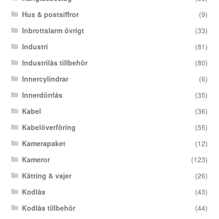
Hus & postsiffror
(9)
Inbrottslarm övrigt
(33)
Industri
(81)
Industrilås tillbehör
(80)
Innercylindrar
(6)
Innerdörrlås
(35)
Kabel
(36)
Kabelöverföring
(55)
Kamerapaket
(12)
Kameror
(123)
Kätting & vajer
(26)
Kodlås
(43)
Kodlås tillbehör
(44)