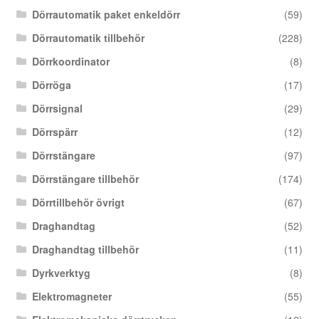
Dörrautomatik paket enkeldörr
(59)
Dörrautomatik tillbehör
(228)
Dörrkoordinator
(8)
Dörröga
(17)
Dörrsignal
(29)
Dörrspärr
(12)
Dörrstängare
(97)
Dörrstängare tillbehör
(174)
Dörrtillbehör övrigt
(67)
Draghandtag
(52)
Draghandtag tillbehör
(11)
Dyrkverktyg
(8)
Elektromagneter
(55)