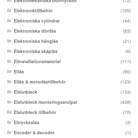
Elektromekaniska dörrtrycken
(12)
Elektroniktillbehör
(105)
Elektroniska cylindrar
(44)
Elektroniska dörrlås
(83)
Elektroniska hänglås
(21)
Elektroniska skåplås
(6)
Elinstallationsmaterial
(111)
Ellås
(90)
Ellås & motorlåstillbehör
(123)
Elslutbleck
(133)
Elslutbleck monteringsstolpar
(438)
Elslutbleck tillbehör
(70)
Eltryckeslås
(3)
Encoder & decoder
(1)