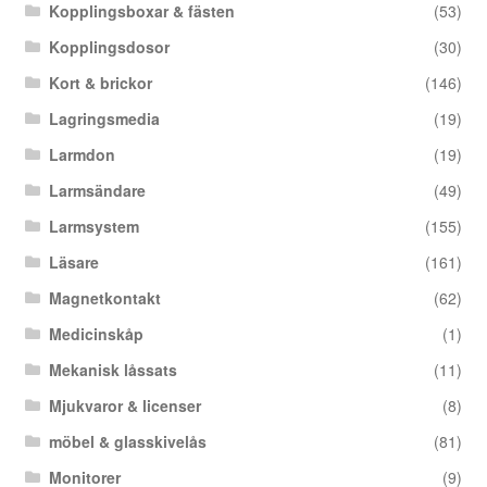
Kopplingsboxar & fästen
(53)
Kopplingsdosor
(30)
Kort & brickor
(146)
Lagringsmedia
(19)
Larmdon
(19)
Larmsändare
(49)
Larmsystem
(155)
Läsare
(161)
Magnetkontakt
(62)
Medicinskåp
(1)
Mekanisk låssats
(11)
Mjukvaror & licenser
(8)
möbel & glasskivelås
(81)
Monitorer
(9)