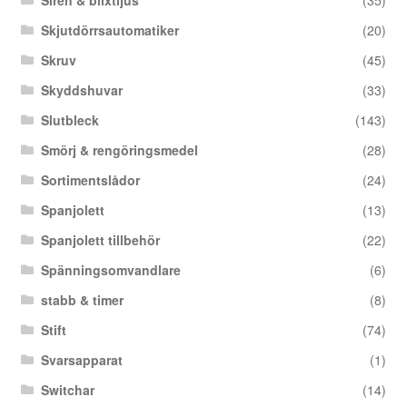
Siren & blixtljus
(35)
Skjutdörrsautomatiker
(20)
Skruv
(45)
Skyddshuvar
(33)
Slutbleck
(143)
Smörj & rengöringsmedel
(28)
Sortimentslådor
(24)
Spanjolett
(13)
Spanjolett tillbehör
(22)
Spänningsomvandlare
(6)
stabb & timer
(8)
Stift
(74)
Svarsapparat
(1)
Switchar
(14)