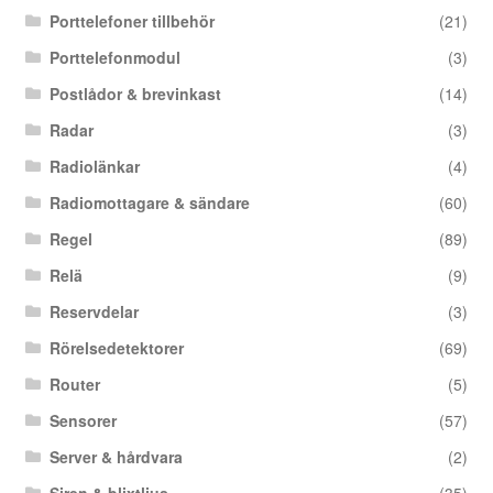
Porttelefoner tillbehör
(21)
Porttelefonmodul
(3)
Postlådor & brevinkast
(14)
Radar
(3)
Radiolänkar
(4)
Radiomottagare & sändare
(60)
Regel
(89)
Relä
(9)
Reservdelar
(3)
Rörelsedetektorer
(69)
Router
(5)
Sensorer
(57)
Server & hårdvara
(2)