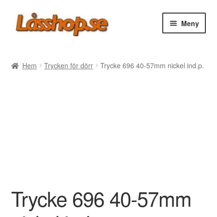
Hoppa
Hoppa
Meny
till
till
navigering
innehåll
Webbutik
Hem
Trycken för dörr
Trycke 696 40-57mm nickel ind.p.
Rea
Villkor
Vanliga frågor
Forum/Manualer/Råd
Support
Trycke 696 40-57mm