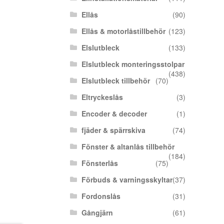
Ellås
(90)
Ellås & motorlåstillbehör
(123)
Elslutbleck
(133)
Elslutbleck monteringsstolpar
(438)
Elslutbleck tillbehör
(70)
Eltryckeslås
(3)
Encoder & decoder
(1)
fjäder & spärrskiva
(74)
Fönster & altanlås tillbehör
(184)
Fönsterlås
(75)
Förbuds & varningsskyltar
(37)
Fordonslås
(31)
Gångjärn
(61)