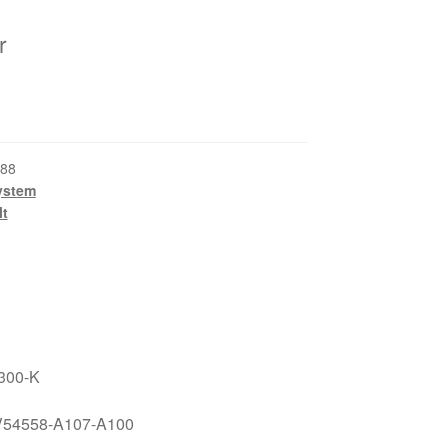
r
88
ystem
lt
4300-K
r. V54558-A107-A100