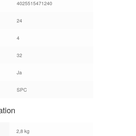
4025515471240
24
4
32
Ja
SPC
ation
2,8 kg