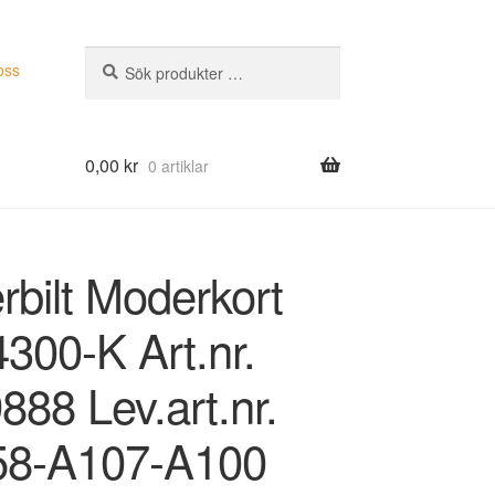
Sök
Sök
oss
efter:
0,00
kr
0 artiklar
rbilt Moderkort
300-K Art.nr.
88 Lev.art.nr.
58-A107-A100