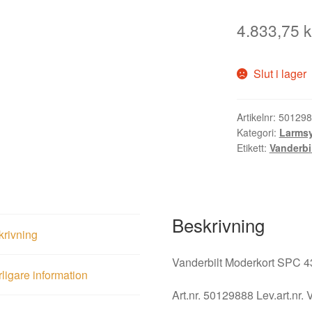
4.833,75
k
Slut i lager
Artikelnr:
501298
Kategori:
Larms
Etikett:
Vanderbi
Beskrivning
krivning
Vanderbilt Moderkort SPC 
rligare information
Art.nr. 50129888 Lev.art.n