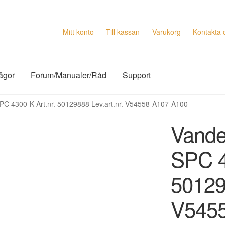
Mitt konto
Till kassan
Varukorg
Kontakta 
rågor
Forum/Manualer/Råd
Support
SPC 4300-K Art.nr. 50129888 Lev.art.nr. V54558-A107-A100
Vande
SPC 4
501298
V545