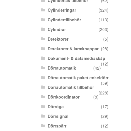
Cylinderlås tillbehör
(62)
Cylinderringar
(324)
Cylindertillbehör
(113)
Cylindrar
(203)
Detektorer
(5)
Detektorer & larmknappar
(28)
Dokument- & datamediaskåp
(12)
Dörrautomatik
(42)
Dörrautomatik paket enkeldörr
(59)
Dörrautomatik tillbehör
(228)
Dörrkoordinator
(8)
Dörröga
(17)
Dörrsignal
(29)
Dörrspärr
(12)