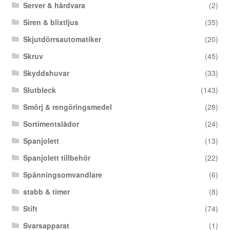
Server & hårdvara
(2)
Siren & blixtljus
(35)
Skjutdörrsautomatiker
(20)
Skruv
(45)
Skyddshuvar
(33)
Slutbleck
(143)
Smörj & rengöringsmedel
(28)
Sortimentslådor
(24)
Spanjolett
(13)
Spanjolett tillbehör
(22)
Spänningsomvandlare
(6)
stabb & timer
(8)
Stift
(74)
Svarsapparat
(1)