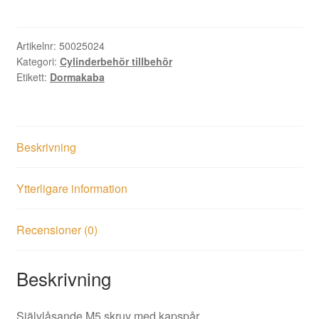
70mm
krom
mängd
Artikelnr:
50025024
Kategori:
Cylinderbehör tillbehör
Etikett:
Dormakaba
Beskrivning
Ytterligare information
Recensioner (0)
Beskrivning
Självlåsande M5 skruv med kapspår