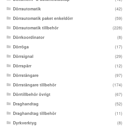
Dörrautomatik
(42)
Dörrautomatik paket enkeldörr
(59)
Dörrautomatik tillbehör
(228)
Dörrkoordinator
(8)
Dörröga
(17)
Dörrsignal
(29)
Dörrspärr
(12)
Dörrstängare
(97)
Dörrstängare tillbehör
(174)
Dörrtillbehör övrigt
(67)
Draghandtag
(52)
Draghandtag tillbehör
(11)
Dyrkverktyg
(8)