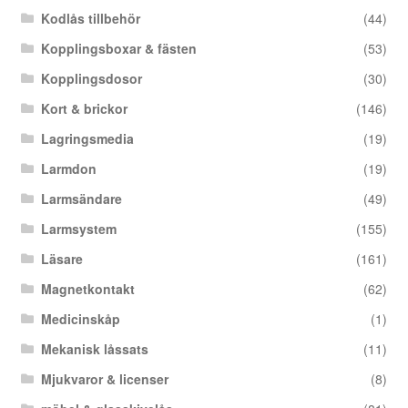
Kodlås tillbehör
(44)
Kopplingsboxar & fästen
(53)
Kopplingsdosor
(30)
Kort & brickor
(146)
Lagringsmedia
(19)
Larmdon
(19)
Larmsändare
(49)
Larmsystem
(155)
Läsare
(161)
Magnetkontakt
(62)
Medicinskåp
(1)
Mekanisk låssats
(11)
Mjukvaror & licenser
(8)