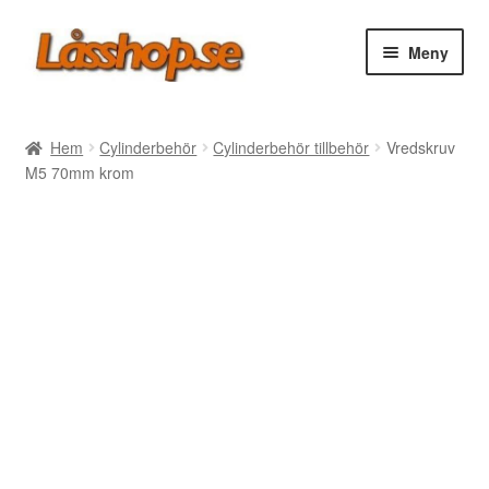
Hoppa
Hoppa
Meny
till
till
navigering
innehåll
Webbutik
Hem
Cylinderbehör
Cylinderbehör tillbehör
Vredskruv
M5 70mm krom
Rea
Villkor
Vanliga frågor
Forum/Manualer/Råd
Support