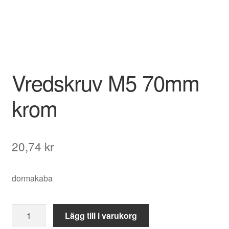
Vredskruv M5 70mm
krom
20,74
kr
dormakaba
Vredskruv
Lägg till i varukorg
M5