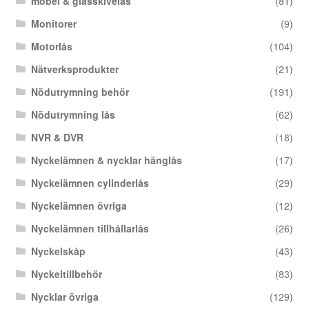
möbel & glasskivelås
(81)
Monitorer
(9)
Motorlås
(104)
Nätverksprodukter
(21)
Nödutrymning behör
(191)
Nödutrymning lås
(62)
NVR & DVR
(18)
Nyckelämnen & nycklar hänglås
(17)
Nyckelämnen cylinderlås
(29)
Nyckelämnen övriga
(12)
Nyckelämnen tillhållarlås
(26)
Nyckelskåp
(43)
Nyckeltillbehör
(83)
Nycklar övriga
(129)