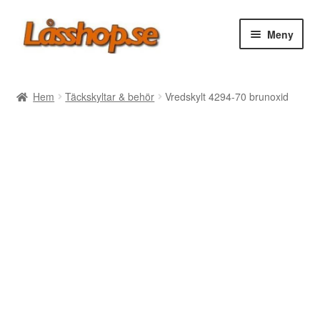
Hoppa
Hoppa
Meny
till
till
navigering
innehåll
Webbutik
Hem
Täckskyltar & behör
Vredskylt 4294-70 brunoxid
Rea
Villkor
Vanliga frågor
Forum/Manualer/Råd
Support