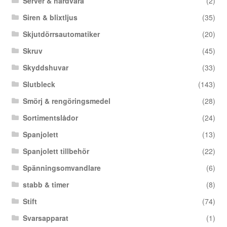
Server & hårdvara
(2)
Siren & blixtljus
(35)
Skjutdörrsautomatiker
(20)
Skruv
(45)
Skyddshuvar
(33)
Slutbleck
(143)
Smörj & rengöringsmedel
(28)
Sortimentslådor
(24)
Spanjolett
(13)
Spanjolett tillbehör
(22)
Spänningsomvandlare
(6)
stabb & timer
(8)
Stift
(74)
Svarsapparat
(1)