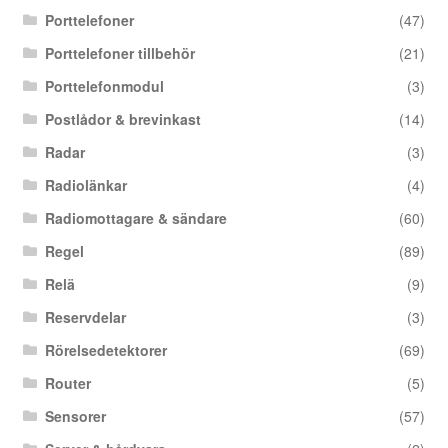
Porttelefoner
(47)
Porttelefoner tillbehör
(21)
Porttelefonmodul
(3)
Postlådor & brevinkast
(14)
Radar
(3)
Radiolänkar
(4)
Radiomottagare & sändare
(60)
Regel
(89)
Relä
(9)
Reservdelar
(3)
Rörelsedetektorer
(69)
Router
(5)
Sensorer
(57)