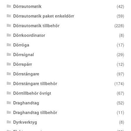
Dörrautomatik
(42)
Dörrautomatik paket enkeldörr
(59)
Dörrautomatik tillbehör
(228)
Dörrkoordinator
(8)
Dörröga
(17)
Dörrsignal
(29)
Dörrspärr
(12)
Dörrstängare
(97)
Dörrstängare tillbehör
(174)
Dörrtillbehör övrigt
(67)
Draghandtag
(52)
Draghandtag tillbehör
(11)
Dyrkverktyg
(8)