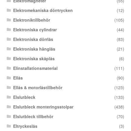
Elektromagneter
(55)
Elektromekaniska dörrtrycken
(12)
Elektroniktillbehör
(105)
Elektroniska cylindrar
(44)
Elektroniska dörrlås
(83)
Elektroniska hänglås
(21)
Elektroniska skåplås
(6)
Elinstallationsmaterial
(111)
Ellås
(90)
Ellås & motorlåstillbehör
(123)
Elslutbleck
(133)
Elslutbleck monteringsstolpar
(438)
Elslutbleck tillbehör
(70)
Eltryckeslås
(3)