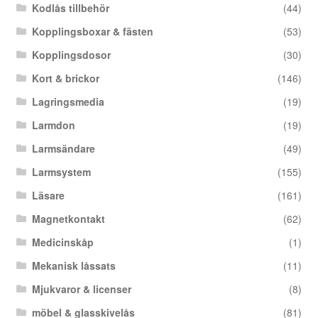
Kodlås tillbehör
(44)
Kopplingsboxar & fästen
(53)
Kopplingsdosor
(30)
Kort & brickor
(146)
Lagringsmedia
(19)
Larmdon
(19)
Larmsändare
(49)
Larmsystem
(155)
Läsare
(161)
Magnetkontakt
(62)
Medicinskåp
(1)
Mekanisk låssats
(11)
Mjukvaror & licenser
(8)
möbel & glasskivelås
(81)