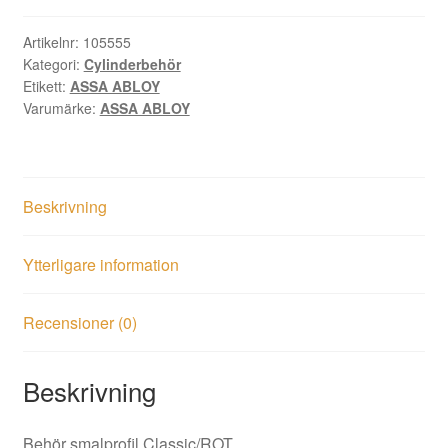
krom
mängd
Artikelnr:
105555
Kategori:
Cylinderbehör
Etikett:
ASSA ABLOY
Varumärke:
ASSA ABLOY
Beskrivning
Ytterligare information
Recensioner (0)
Beskrivning
Behör smalprofil Classic/ROT