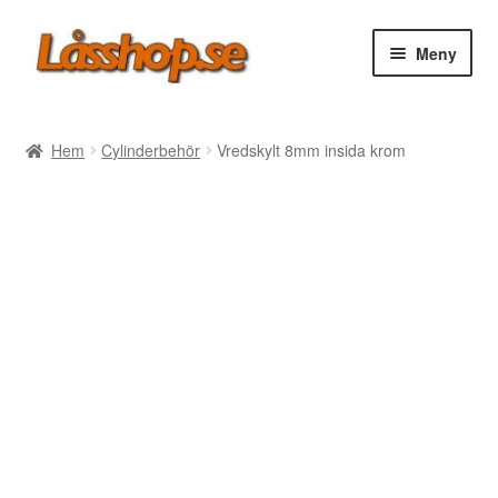
Hoppa
Hoppa
Meny
till
till
navigering
innehåll
Webbutik
Hem
Cylinderbehör
Vredskylt 8mm insida krom
Rea
Villkor
Vanliga frågor
Forum/Manualer/Råd
Support