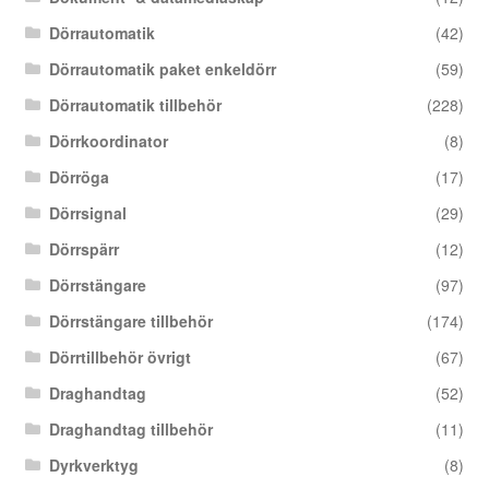
Dörrautomatik
(42)
Dörrautomatik paket enkeldörr
(59)
Dörrautomatik tillbehör
(228)
Dörrkoordinator
(8)
Dörröga
(17)
Dörrsignal
(29)
Dörrspärr
(12)
Dörrstängare
(97)
Dörrstängare tillbehör
(174)
Dörrtillbehör övrigt
(67)
Draghandtag
(52)
Draghandtag tillbehör
(11)
Dyrkverktyg
(8)