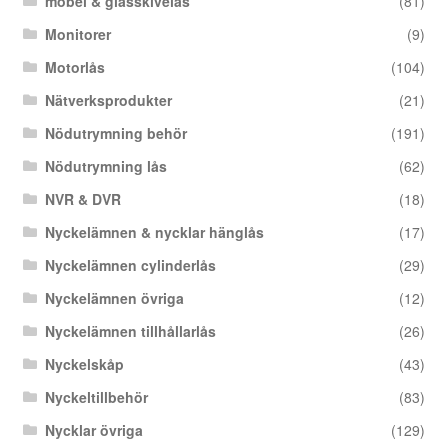
möbel & glasskivelås
(81)
Monitorer
(9)
Motorlås
(104)
Nätverksprodukter
(21)
Nödutrymning behör
(191)
Nödutrymning lås
(62)
NVR & DVR
(18)
Nyckelämnen & nycklar hänglås
(17)
Nyckelämnen cylinderlås
(29)
Nyckelämnen övriga
(12)
Nyckelämnen tillhållarlås
(26)
Nyckelskåp
(43)
Nyckeltillbehör
(83)
Nycklar övriga
(129)