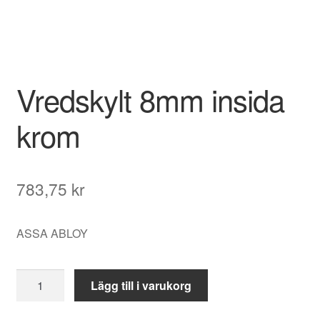
Vredskylt 8mm insida
krom
783,75
kr
ASSA ABLOY
Vredskylt
Lägg till i varukorg
8mm
insida