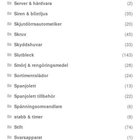
Server & hårdvara
(2)
Siren & blixtljus
(35)
Skjutdörrsautomatiker
(20)
Skruv
(45)
Skyddshuvar
(33)
Slutbleck
(143)
Smörj & rengöringsmedel
(28)
Sortimentslådor
(24)
Spanjolett
(13)
Spanjolett tillbehör
(22)
Spänningsomvandlare
(6)
stabb & timer
(8)
Stift
(74)
Svarsapparat
(1)