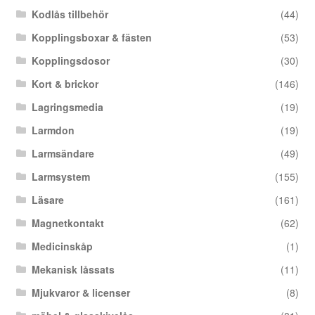
Kodlås tillbehör
(44)
Kopplingsboxar & fästen
(53)
Kopplingsdosor
(30)
Kort & brickor
(146)
Lagringsmedia
(19)
Larmdon
(19)
Larmsändare
(49)
Larmsystem
(155)
Läsare
(161)
Magnetkontakt
(62)
Medicinskåp
(1)
Mekanisk låssats
(11)
Mjukvaror & licenser
(8)