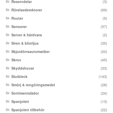
Reservdelar
(3)
Rörelsedetektorer
(69)
Router
(5)
Sensorer
(57)
Server & hårdvara
(2)
Siren & blixtljus
(35)
Skjutdörrsautomatiker
(20)
Skruv
(45)
Skyddshuvar
(33)
Slutbleck
(143)
Smörj & rengöringsmedel
(28)
Sortimentslådor
(24)
Spanjolett
(13)
Spanjolett tillbehör
(22)