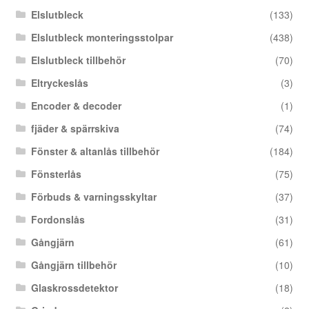
Elslutbleck
(133)
Elslutbleck monteringsstolpar
(438)
Elslutbleck tillbehör
(70)
Eltryckeslås
(3)
Encoder & decoder
(1)
fjäder & spärrskiva
(74)
Fönster & altanlås tillbehör
(184)
Fönsterlås
(75)
Förbuds & varningsskyltar
(37)
Fordonslås
(31)
Gångjärn
(61)
Gångjärn tillbehör
(10)
Glaskrossdetektor
(18)