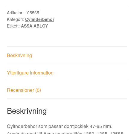
krom
mängd
Artikelnr:
105565
Kategori:
Cylinderbehör
Etikett:
ASSA ABLOY
Beskrivning
Ytterligare information
Recensioner (0)
Beskrivning
Cylinderbehör som passar dörrtjocklek 47-65 mm.
Används med/till Assa smalprofillås 1380, 1385, 13585.