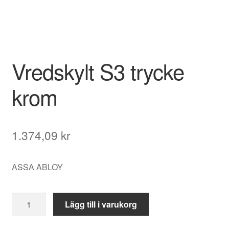
Vredskylt S3 trycke
krom
1.374,09
kr
ASSA ABLOY
Vredskylt
Lägg till i varukorg
S3
trycke