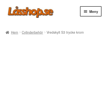
Hoppa
Hoppa
Meny
till
till
navigering
innehåll
Webbutik
Hem
Cylinderbehör
Vredskylt S3 trycke krom
Rea
Villkor
Vanliga frågor
Forum/Manualer/Råd
Support