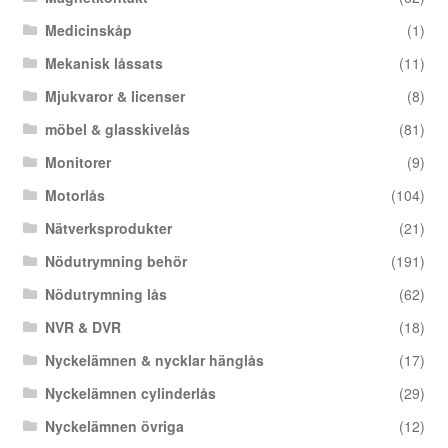
Medicinskåp
(1)
Mekanisk låssats
(11)
Mjukvaror & licenser
(8)
möbel & glasskivelås
(81)
Monitorer
(9)
Motorlås
(104)
Nätverksprodukter
(21)
Nödutrymning behör
(191)
Nödutrymning lås
(62)
NVR & DVR
(18)
Nyckelämnen & nycklar hänglås
(17)
Nyckelämnen cylinderlås
(29)
Nyckelämnen övriga
(12)