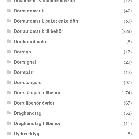
Dokument- & datamediaskåp
(12)
Dörrautomatik
(42)
Dörrautomatik paket enkeldörr
(59)
Dörrautomatik tillbehör
(228)
Dörrkoordinator
(8)
Dörröga
(17)
Dörrsignal
(29)
Dörrspärr
(12)
Dörrstängare
(97)
Dörrstängare tillbehör
(174)
Dörrtillbehör övrigt
(67)
Draghandtag
(52)
Draghandtag tillbehör
(11)
Dyrkverktyg
(8)