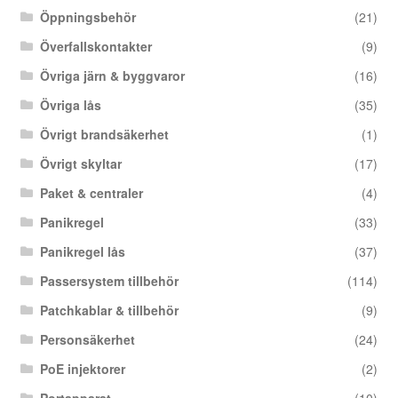
Öppningsbehör
(21)
Överfallskontakter
(9)
Övriga järn & byggvaror
(16)
Övriga lås
(35)
Övrigt brandsäkerhet
(1)
Övrigt skyltar
(17)
Paket & centraler
(4)
Panikregel
(33)
Panikregel lås
(37)
Passersystem tillbehör
(114)
Patchkablar & tillbehör
(9)
Personsäkerhet
(24)
PoE injektorer
(2)