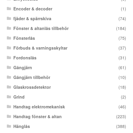
Encoder & decoder
(1)
fjäder & spärrskiva
(74)
Fönster & altanlås tillbehör
(184)
Fönsterlås
(75)
Förbuds & varningsskyltar
(37)
Fordonslås
(31)
Gångjärn
(61)
Gångjärn tillbehör
(10)
Glaskrossdetektor
(18)
Grind
(2)
Handtag elektromekanisk
(46)
Handtag fönster & altan
(223)
Hänglås
(388)