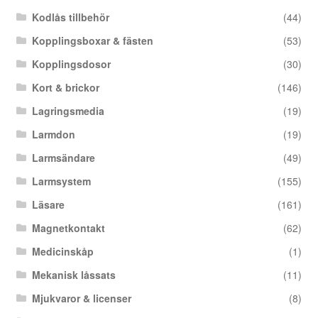
Kodlås tillbehör
(44)
Kopplingsboxar & fästen
(53)
Kopplingsdosor
(30)
Kort & brickor
(146)
Lagringsmedia
(19)
Larmdon
(19)
Larmsändare
(49)
Larmsystem
(155)
Läsare
(161)
Magnetkontakt
(62)
Medicinskåp
(1)
Mekanisk låssats
(11)
Mjukvaror & licenser
(8)