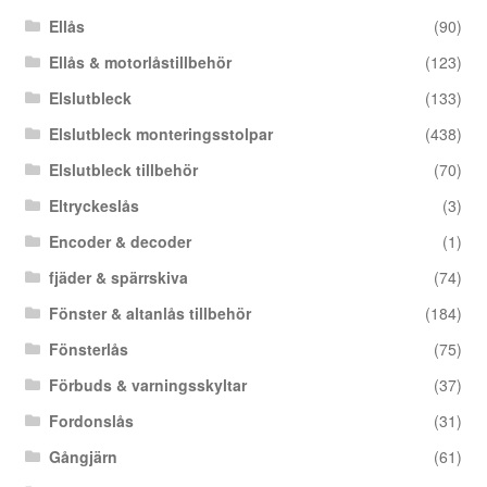
Ellås
(90)
Ellås & motorlåstillbehör
(123)
Elslutbleck
(133)
Elslutbleck monteringsstolpar
(438)
Elslutbleck tillbehör
(70)
Eltryckeslås
(3)
Encoder & decoder
(1)
fjäder & spärrskiva
(74)
Fönster & altanlås tillbehör
(184)
Fönsterlås
(75)
Förbuds & varningsskyltar
(37)
Fordonslås
(31)
Gångjärn
(61)