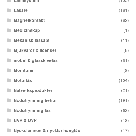
Läsare
(161)
Magnetkontakt
(62)
Medicinskåp
(1)
Mekanisk låssats
(11)
Mjukvaror & licenser
(8)
möbel & glasskivelås
(81)
Monitorer
(9)
Motorlås
(104)
Nätverksprodukter
(21)
Nödutrymning behör
(191)
Nödutrymning lås
(62)
NVR & DVR
(18)
Nyckelämnen & nycklar hänglås
(17)