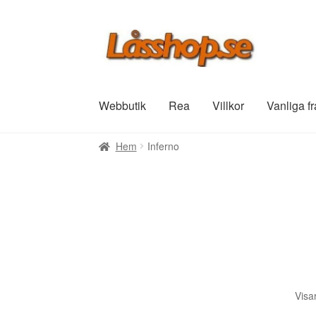
Hoppa
Hoppa
till
till
navigering
innehåll
Webbutik
Rea
Villkor
Vanliga f
Hem
Inferno
Visar