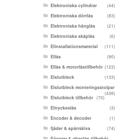
Elektroniska cylindrar
(44)
Elektroniska dörrlås
(83)
Elektroniska hänglås
(21)
Elektroniska skåplås
(6)
Elinstallationsmaterial
(111)
Ellås
(90)
Ellås & motorlåstillbehör
(123)
Elslutbleck
(133)
Elslutbleck monteringsstolpar
(438)
Elslutbleck tillbehör
(70)
Eltryckeslås
(3)
Encoder & decoder
(1)
fjäder & spärrskiva
(74)
Fönster & altanlås tillbehör