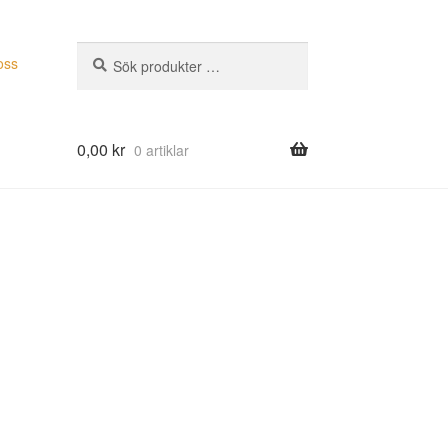
Sök
Sök
oss
efter:
0,00
kr
0 artiklar