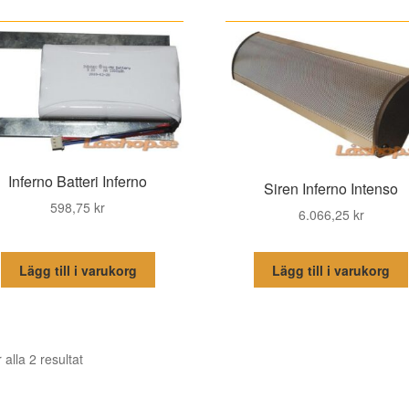
senaste
Inferno Batteri Inferno
Siren Inferno Intenso
598,75
kr
6.066,25
kr
Lägg till i varukorg
Lägg till i varukorg
Sortera
 alla 2 resultat
efter
senaste