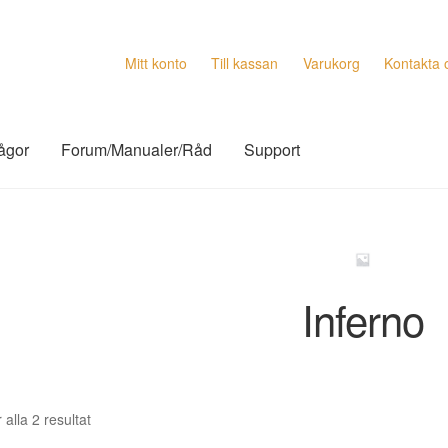
Mitt konto
Till kassan
Varukorg
Kontakta 
rågor
Forum/Manualer/Råd
Support
Inferno
Sortera
 alla 2 resultat
efter