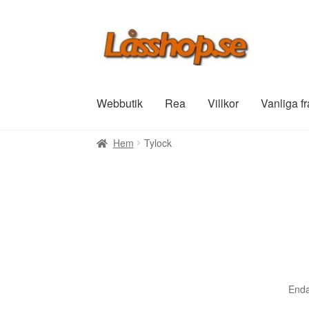
Hoppa
Hoppa
till
till
navigering
innehåll
Webbutik
Rea
Villkor
Vanliga f
Hem
Tylock
Enda