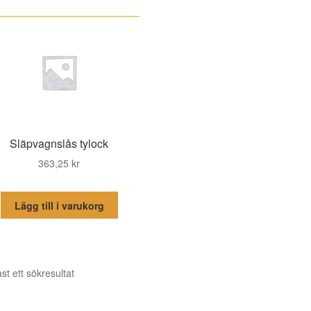
Släpvagnslås tylock
363,25
kr
Lägg till i varukorg
st ett sökresultat