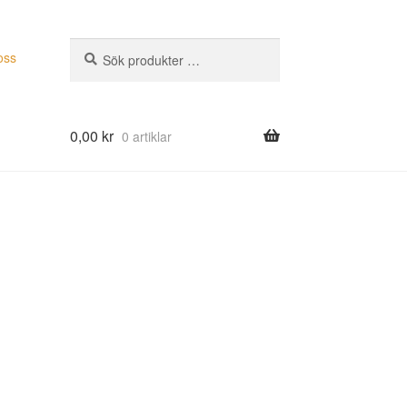
Sök
Sök
oss
efter:
0,00
kr
0 artiklar