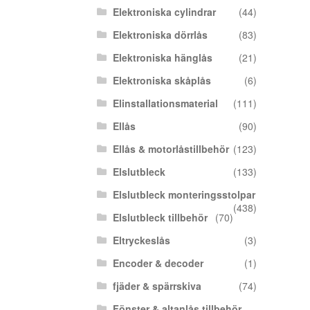
Elektroniska cylindrar
(44)
Elektroniska dörrlås
(83)
Elektroniska hänglås
(21)
Elektroniska skåplås
(6)
Elinstallationsmaterial
(111)
Ellås
(90)
Ellås & motorlåstillbehör
(123)
Elslutbleck
(133)
Elslutbleck monteringsstolpar
(438)
Elslutbleck tillbehör
(70)
Eltryckeslås
(3)
Encoder & decoder
(1)
fjäder & spärrskiva
(74)
Fönster & altanlås tillbehör