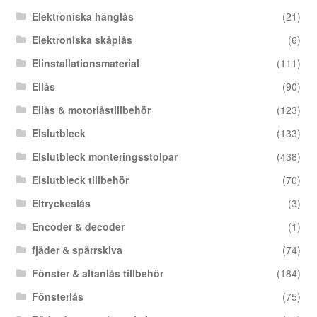
Elektroniska hänglås
(21)
Elektroniska skåplås
(6)
Elinstallationsmaterial
(111)
Ellås
(90)
Ellås & motorlåstillbehör
(123)
Elslutbleck
(133)
Elslutbleck monteringsstolpar
(438)
Elslutbleck tillbehör
(70)
Eltryckeslås
(3)
Encoder & decoder
(1)
fjäder & spärrskiva
(74)
Fönster & altanlås tillbehör
(184)
Fönsterlås
(75)