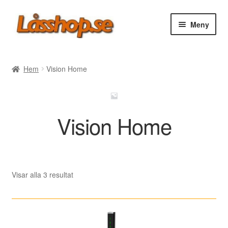
Hoppa
Hoppa
Meny
till
till
navigering
innehåll
Webbutik
Hem
Vision Home
Rea
Villkor
Vision Home
Vanliga frågor
Forum/Manualer/Råd
Sortera
Visar alla 3 resultat
efter
Support
senaste