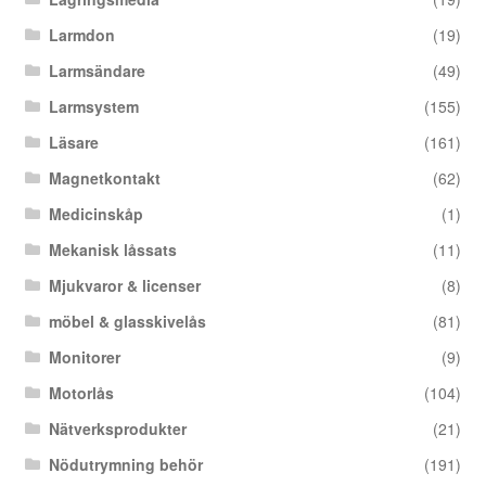
Larmdon
(19)
Larmsändare
(49)
Larmsystem
(155)
Läsare
(161)
Magnetkontakt
(62)
Medicinskåp
(1)
Mekanisk låssats
(11)
Mjukvaror & licenser
(8)
möbel & glasskivelås
(81)
Monitorer
(9)
Motorlås
(104)
Nätverksprodukter
(21)
Nödutrymning behör
(191)