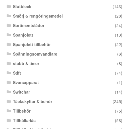
Slutbleck
(143)
Smörj & rengöringsmedel
(28)
Sortimentslådor
(24)
Spanjolett
(13)
Spanjolett tillbehör
(22)
Spänningsomvandlare
(6)
stabb & timer
(8)
Stift
(74)
Svarsapparat
(1)
Switchar
(14)
Täckskyltar & behör
(245)
Tillbehör
(75)
Tillhållarlås
(56)