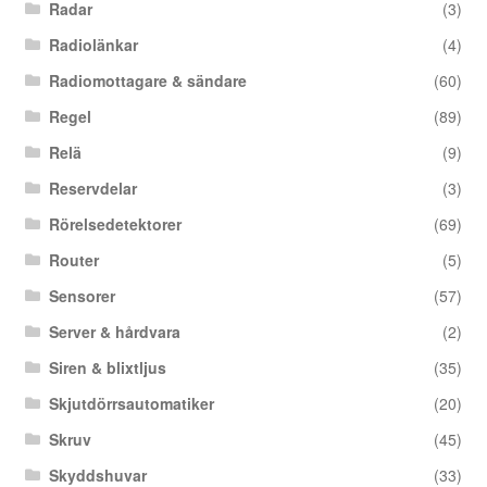
Radar
(3)
Radiolänkar
(4)
Radiomottagare & sändare
(60)
Regel
(89)
Relä
(9)
Reservdelar
(3)
Rörelsedetektorer
(69)
Router
(5)
Sensorer
(57)
Server & hårdvara
(2)
Siren & blixtljus
(35)
Skjutdörrsautomatiker
(20)
Skruv
(45)
Skyddshuvar
(33)