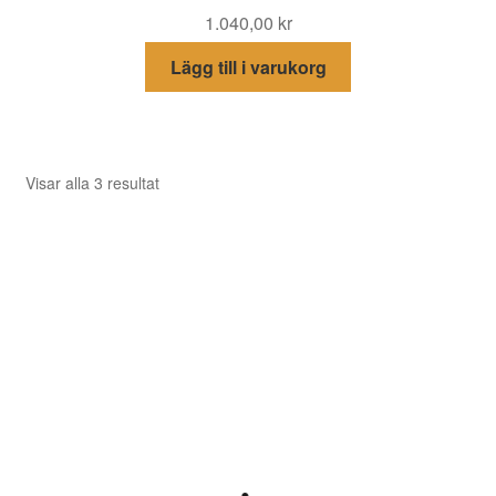
1.040,00
kr
Lägg till i varukorg
Sortera
Visar alla 3 resultat
efter
senaste