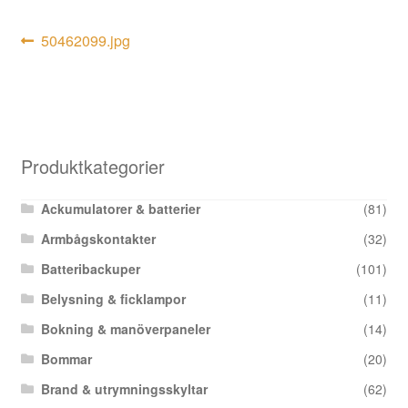
Inläggsnavigering
Föregående
50462099.jpg
inlägg:
Produktkategorier
Ackumulatorer & batterier
(81)
Armbågskontakter
(32)
Batteribackuper
(101)
Belysning & ficklampor
(11)
Bokning & manöverpaneler
(14)
Bommar
(20)
Brand & utrymningsskyltar
(62)