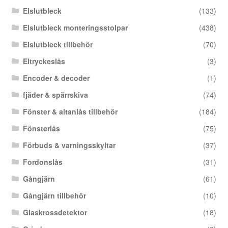
Elslutbleck
(133)
Elslutbleck monteringsstolpar
(438)
Elslutbleck tillbehör
(70)
Eltryckeslås
(3)
Encoder & decoder
(1)
fjäder & spärrskiva
(74)
Fönster & altanlås tillbehör
(184)
Fönsterlås
(75)
Förbuds & varningsskyltar
(37)
Fordonslås
(31)
Gångjärn
(61)
Gångjärn tillbehör
(10)
Glaskrossdetektor
(18)