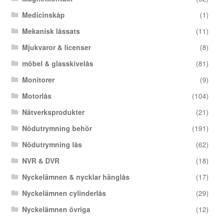
Medicinskåp
(1)
Mekanisk låssats
(11)
Mjukvaror & licenser
(8)
möbel & glasskivelås
(81)
Monitorer
(9)
Motorlås
(104)
Nätverksprodukter
(21)
Nödutrymning behör
(191)
Nödutrymning lås
(62)
NVR & DVR
(18)
Nyckelämnen & nycklar hänglås
(17)
Nyckelämnen cylinderlås
(29)
Nyckelämnen övriga
(12)