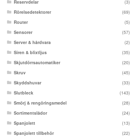
Reservdelar
(3)
Rörelsedetektorer
(69)
Router
(5)
Sensorer
(57)
Server & hårdvara
(2)
Siren & blixtljus
(35)
Skjutdörrsautomatiker
(20)
Skruv
(45)
Skyddshuvar
(33)
Slutbleck
(143)
Smörj & rengöringsmedel
(28)
Sortimentslådor
(24)
Spanjolett
(13)
Spanjolett tillbehör
(22)