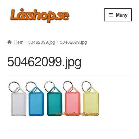
Hoppa
Hoppa
Meny
till
till
navigering
innehåll
Webbutik
Hem
50462099.jpg
50462099.jpg
Rea
50462099.jpg
Villkor
Vanliga frågor
Forum/Manualer/Råd
Support