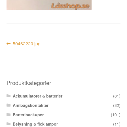
Inläggsnavigering
Föregående
50462220.jpg
inlägg:
Produktkategorier
Ackumulatorer & batterier
(81)
Armbågskontakter
(32)
Batteribackuper
(101)
Belysning & ficklampor
(11)