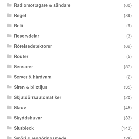
Radiomottagare & sändare
(60)
Regel
(89)
Relä
(9)
Reservdelar
(3)
Rörelsedetektorer
(69)
Router
(5)
Sensorer
(57)
Server & hårdvara
(2)
Siren & blixtljus
(35)
Skjutdörrsautomatiker
(20)
Skruv
(45)
Skyddshuvar
(33)
Slutbleck
(143)
Smörj & rengöringsmedel
(28)