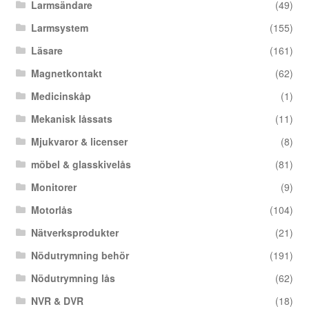
Larmsändare
(49)
Larmsystem
(155)
Läsare
(161)
Magnetkontakt
(62)
Medicinskåp
(1)
Mekanisk låssats
(11)
Mjukvaror & licenser
(8)
möbel & glasskivelås
(81)
Monitorer
(9)
Motorlås
(104)
Nätverksprodukter
(21)
Nödutrymning behör
(191)
Nödutrymning lås
(62)
NVR & DVR
(18)