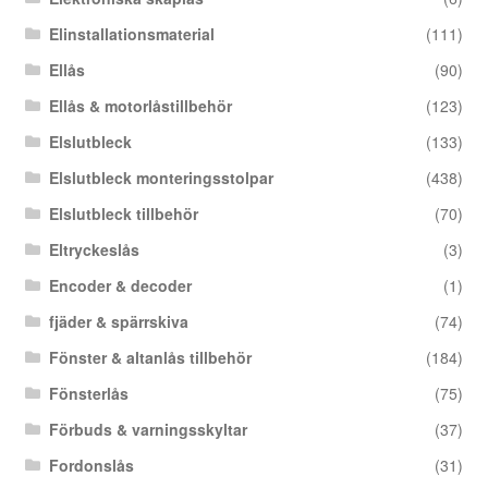
Elinstallationsmaterial
(111)
Ellås
(90)
Ellås & motorlåstillbehör
(123)
Elslutbleck
(133)
Elslutbleck monteringsstolpar
(438)
Elslutbleck tillbehör
(70)
Eltryckeslås
(3)
Encoder & decoder
(1)
fjäder & spärrskiva
(74)
Fönster & altanlås tillbehör
(184)
Fönsterlås
(75)
Förbuds & varningsskyltar
(37)
Fordonslås
(31)