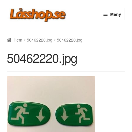
Hoppa
Hoppa
Meny
till
till
navigering
innehåll
Webbutik
Hem
50462220.jpg
50462220.jpg
Rea
50462220.jpg
Villkor
Vanliga frågor
Forum/Manualer/Råd
Support