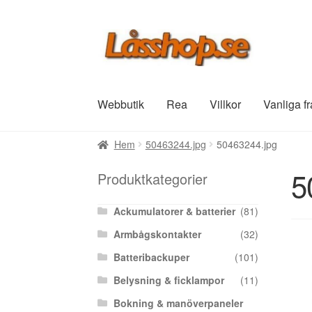
Hoppa
Hoppa
till
till
navigering
innehåll
Webbutik
Rea
Villkor
Vanliga f
Hem
50463244.jpg
50463244.jpg
5
Produktkategorier
Ackumulatorer & batterier
(81)
Armbågskontakter
(32)
Batteribackuper
(101)
Belysning & ficklampor
(11)
Bokning & manöverpaneler