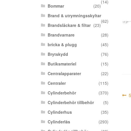
(14)
Bommar
(20)
Brand & utrymningsskyltar
(62)
Brandsläckare & filtar
(23)
Brandvarnare
(28)
bricka & plugg
(45)
Brytskydd
(76)
Butiksmateriel
(15)
Centralapparater
(22)
Centraler
(115)
Cylinderbehör
(370)
In
F
i
Cylinderbehör tillbehör
(5)
Cylinderhus
(35)
Cylinderlås
(293)