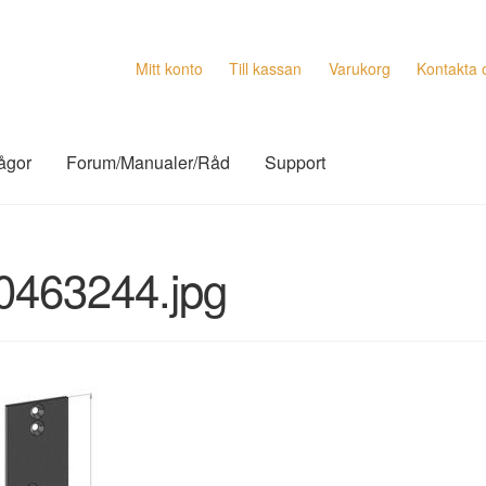
Mitt konto
Till kassan
Varukorg
Kontakta 
rågor
Forum/Manualer/Råd
Support
0463244.jpg