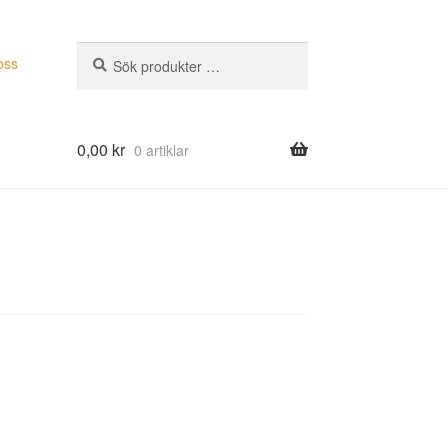
Sök
Sök
oss
efter:
0,00
kr
0 artiklar