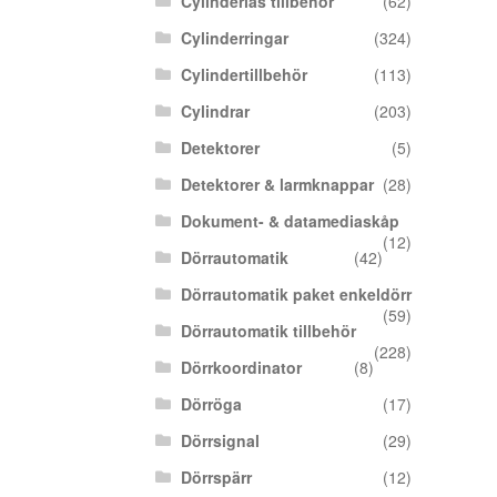
Cylinderlås tillbehör
(62)
Cylinderringar
(324)
Cylindertillbehör
(113)
Cylindrar
(203)
Detektorer
(5)
Detektorer & larmknappar
(28)
Dokument- & datamediaskåp
(12)
Dörrautomatik
(42)
Dörrautomatik paket enkeldörr
(59)
Dörrautomatik tillbehör
(228)
Dörrkoordinator
(8)
Dörröga
(17)
Dörrsignal
(29)
Dörrspärr
(12)