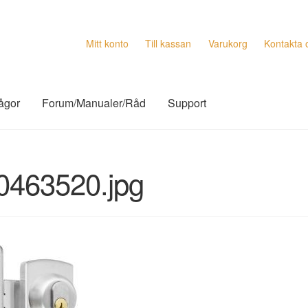
Mitt konto
Till kassan
Varukorg
Kontakta 
rågor
Forum/Manualer/Råd
Support
0463520.jpg