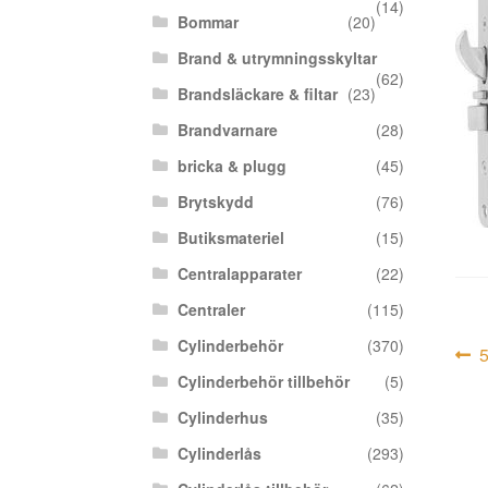
(14)
Bommar
(20)
Brand & utrymningsskyltar
(62)
Brandsläckare & filtar
(23)
Brandvarnare
(28)
bricka & plugg
(45)
Brytskydd
(76)
Butiksmateriel
(15)
Centralapparater
(22)
Centraler
(115)
Cylinderbehör
(370)
In
F
i
Cylinderbehör tillbehör
(5)
Cylinderhus
(35)
Cylinderlås
(293)