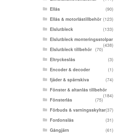
Ellås
(90)
Ellås & motorlåstillbehör
(123)
Elslutbleck
(133)
Elslutbleck monteringsstolpar
(438)
Elslutbleck tillbehör
(70)
Eltryckeslås
(3)
Encoder & decoder
(1)
fjäder & spärrskiva
(74)
Fönster & altanlås tillbehör
(184)
Fönsterlås
(75)
Förbuds & varningsskyltar
(37)
Fordonslås
(31)
Gångjärn
(61)