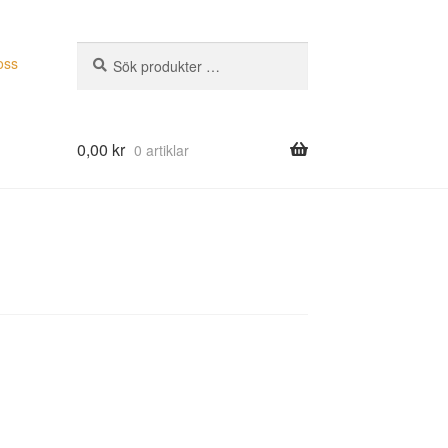
Sök
Sök
oss
efter:
0,00
kr
0 artiklar