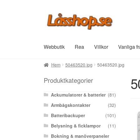
Hoppa
Hoppa
till
till
navigering
innehåll
Webbutik
Rea
Villkor
Vanliga f
Hem
50463520.jpg
50463520.jpg
5
Produktkategorier
Ackumulatorer & batterier
(81)
Armbågskontakter
(32)
Batteribackuper
(101)
Belysning & ficklampor
(11)
Bokning & manöverpaneler