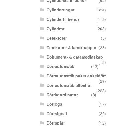
Cylinderlås tillbehör
(62)
Cylinderringar
(324)
Cylindertillbehör
(113)
Cylindrar
(203)
Detektorer
(5)
Detektorer & larmknappar
(28)
Dokument- & datamediaskåp
(12)
Dörrautomatik
(42)
Dörrautomatik paket enkeldörr
(59)
Dörrautomatik tillbehör
(228)
Dörrkoordinator
(8)
Dörröga
(17)
Dörrsignal
(29)
Dörrspärr
(12)