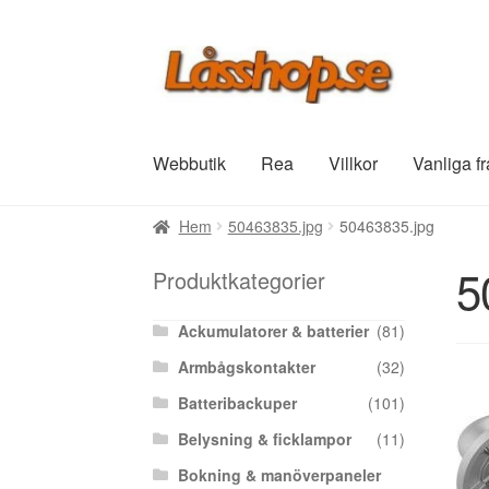
Hoppa
Hoppa
till
till
navigering
innehåll
Webbutik
Rea
Villkor
Vanliga f
Hem
50463835.jpg
50463835.jpg
5
Produktkategorier
Ackumulatorer & batterier
(81)
Armbågskontakter
(32)
Batteribackuper
(101)
Belysning & ficklampor
(11)
Bokning & manöverpaneler