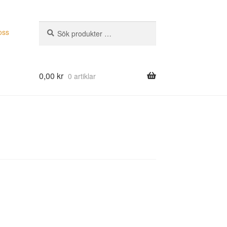
Sök
Sök
oss
efter:
0,00
kr
0 artiklar