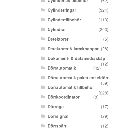
Cylinderlås tillbehör
(62)
Cylinderringar
(324)
Cylindertillbehör
(113)
Cylindrar
(203)
Detektorer
(5)
Detektorer & larmknappar
(28)
Dokument- & datamediaskåp
(12)
Dörrautomatik
(42)
Dörrautomatik paket enkeldörr
(59)
Dörrautomatik tillbehör
(228)
Dörrkoordinator
(8)
Dörröga
(17)
Dörrsignal
(29)
Dörrspärr
(12)