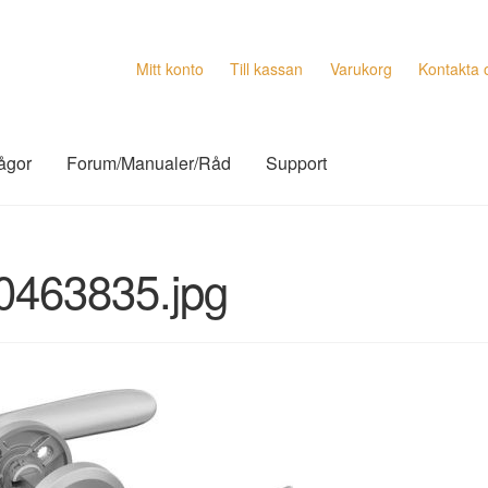
Mitt konto
Till kassan
Varukorg
Kontakta 
rågor
Forum/Manualer/Råd
Support
0463835.jpg