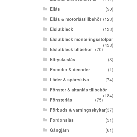
Ellås
(90)
Ellås & motorlåstillbehör
(123)
Elslutbleck
(133)
Elslutbleck monteringsstolpar
(438)
Elslutbleck tillbehör
(70)
Eltryckeslås
(3)
Encoder & decoder
(1)
fjäder & spärrskiva
(74)
Fönster & altanlås tillbehör
(184)
Fönsterlås
(75)
Förbuds & varningsskyltar
(37)
Fordonslås
(31)
Gångjärn
(61)