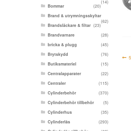
(14)
Bommar
(20)
Brand & utrymningsskyltar
(62)
Brandsläckare & filtar
(23)
Brandvarnare
(28)
bricka & plugg
(45)
Brytskydd
(76)
In
F
Butiksmateriel
(15)
i
Centralapparater
(22)
Centraler
(115)
Cylinderbehör
(370)
Cylinderbehör tillbehör
(5)
Cylinderhus
(35)
Cylinderlås
(293)