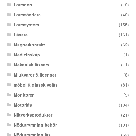
Larmdon
(19)
Larmsändare
(49)
Larmsystem
(155)
Läsare
(161)
Magnetkontakt
(62)
Medicinskåp
(1)
Mekanisk låssats
(11)
Mjukvaror & licenser
(8)
möbel & glasskivelås
(81)
Monitorer
(9)
Motorlås
(104)
Nätverksprodukter
(21)
Nödutrymning behör
(191)
Nödutrymning lås
(62)