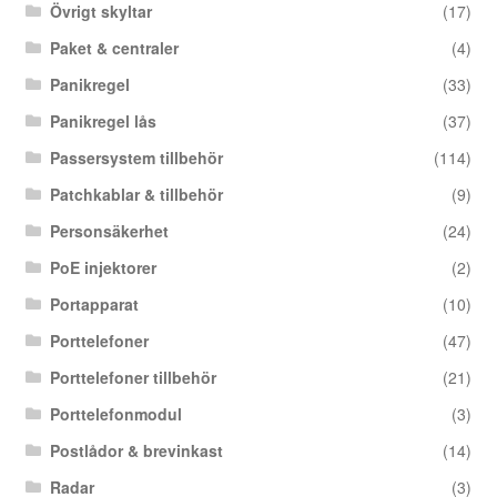
Övrigt skyltar
(17)
Paket & centraler
(4)
Panikregel
(33)
Panikregel lås
(37)
Passersystem tillbehör
(114)
Patchkablar & tillbehör
(9)
Personsäkerhet
(24)
PoE injektorer
(2)
Portapparat
(10)
Porttelefoner
(47)
Porttelefoner tillbehör
(21)
Porttelefonmodul
(3)
Postlådor & brevinkast
(14)
Radar
(3)