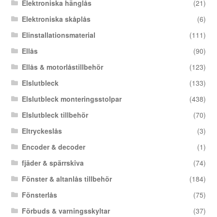
Elektroniska hänglås
(21)
Elektroniska skåplås
(6)
Elinstallationsmaterial
(111)
Ellås
(90)
Ellås & motorlåstillbehör
(123)
Elslutbleck
(133)
Elslutbleck monteringsstolpar
(438)
Elslutbleck tillbehör
(70)
Eltryckeslås
(3)
Encoder & decoder
(1)
fjäder & spärrskiva
(74)
Fönster & altanlås tillbehör
(184)
Fönsterlås
(75)
Förbuds & varningsskyltar
(37)