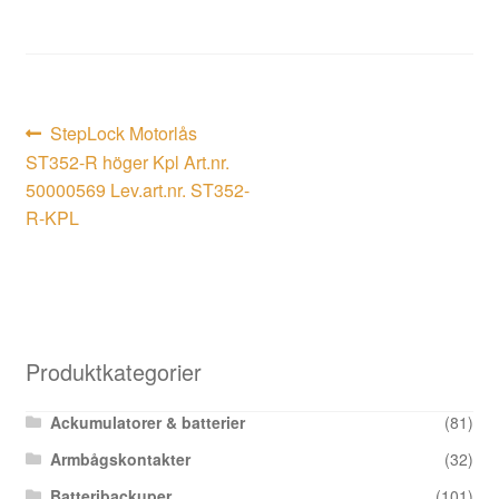
Inläggsnavigering
Föregående
StepLock Motorlås
inlägg:
ST352-R höger Kpl Art.nr.
50000569 Lev.art.nr. ST352-
R-KPL
Produktkategorier
Ackumulatorer & batterier
(81)
Armbågskontakter
(32)
Batteribackuper
(101)