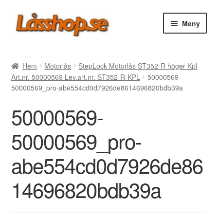
Hoppa
Hoppa
Meny
till
till
navigering
innehåll
Webbutik
Hem
Motorlås
StepLock Motorlås ST352-R höger Kpl
Art.nr. 50000569 Lev.art.nr. ST352-R-KPL
50000569-
Rea
50000569_pro-abe554cd0d7926de8614696820bdb39a
50000569-
Villkor
50000569_pro-
Vanliga frågor
abe554cd0d7926de86
Forum/Manualer/Råd
14696820bdb39a
Support