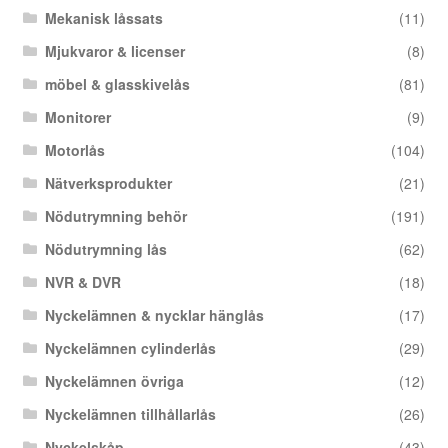
Mekanisk låssats
(11)
Mjukvaror & licenser
(8)
möbel & glasskivelås
(81)
Monitorer
(9)
Motorlås
(104)
Nätverksprodukter
(21)
Nödutrymning behör
(191)
Nödutrymning lås
(62)
NVR & DVR
(18)
Nyckelämnen & nycklar hänglås
(17)
Nyckelämnen cylinderlås
(29)
Nyckelämnen övriga
(12)
Nyckelämnen tillhållarlås
(26)
Nyckelskåp
(43)