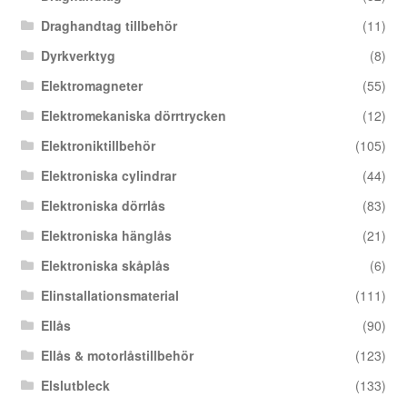
Draghandtag tillbehör
(11)
Dyrkverktyg
(8)
Elektromagneter
(55)
Elektromekaniska dörrtrycken
(12)
Elektroniktillbehör
(105)
Elektroniska cylindrar
(44)
Elektroniska dörrlås
(83)
Elektroniska hänglås
(21)
Elektroniska skåplås
(6)
Elinstallationsmaterial
(111)
Ellås
(90)
Ellås & motorlåstillbehör
(123)
Elslutbleck
(133)