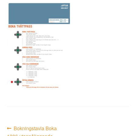
Inläggsnavigering
Föregående
Bokningstavla Boka
inlägg: