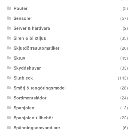
Router
(5)
Sensorer
(57)
Server & hårdvara
(2)
Siren & blixtljus
(35)
Skjutdörrsautomatiker
(20)
Skruv
(45)
Skyddshuvar
(33)
Slutbleck
(143)
Smörj & rengöringsmedel
(28)
Sortimentslådor
(24)
Spanjolett
(13)
Spanjolett tillbehör
(22)
Spänningsomvandlare
(6)