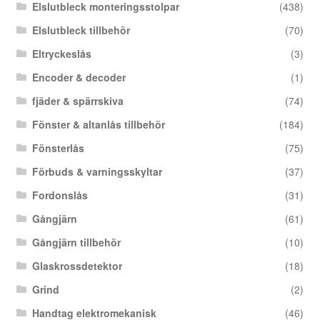
Elslutbleck monteringsstolpar
(438)
Elslutbleck tillbehör
(70)
Eltryckeslås
(3)
Encoder & decoder
(1)
fjäder & spärrskiva
(74)
Fönster & altanlås tillbehör
(184)
Fönsterlås
(75)
Förbuds & varningsskyltar
(37)
Fordonslås
(31)
Gångjärn
(61)
Gångjärn tillbehör
(10)
Glaskrossdetektor
(18)
Grind
(2)
Handtag elektromekanisk
(46)