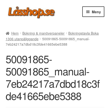
Hoppa
Hoppa
Meny
till
till
navigering
innehåll
Webbutik
Hem
Bokning & manöverpaneler
Bokningstavla Boka
1306 utanpåliggande
50091865-50091865_manual-
Rea
7eb24217a7dbd18c3fde41665ebe5388
50091865-
Villkor
50091865_manual-
Vanliga frågor
7eb24217a7dbd18c3f
Forum/Manualer/Råd
de41665ebe5388
Support