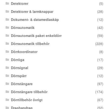
Detektorer
(5)
Detektorer & larmknappar
(28)
Dokument- & datamediaskåp
(12)
Dörrautomatik
(42)
Dörrautomatik paket enkeldörr
(59)
Dörrautomatik tillbehör
(228)
Dörrkoordinator
(8)
Dörröga
(17)
Dörrsignal
(29)
Dörrspärr
(12)
Dörrstängare
(97)
Dörrstängare tillbehör
(174)
Dörrtillbehör övrigt
(67)
Draghandtag
(52)