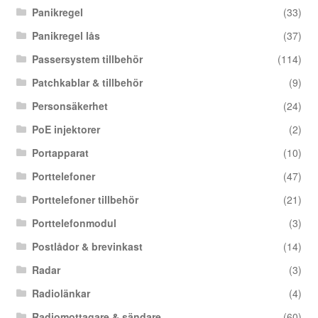
Panikregel
(33)
Panikregel lås
(37)
Passersystem tillbehör
(114)
Patchkablar & tillbehör
(9)
Personsäkerhet
(24)
PoE injektorer
(2)
Portapparat
(10)
Porttelefoner
(47)
Porttelefoner tillbehör
(21)
Porttelefonmodul
(3)
Postlådor & brevinkast
(14)
Radar
(3)
Radiolänkar
(4)
Radiomottagare & sändare
(60)