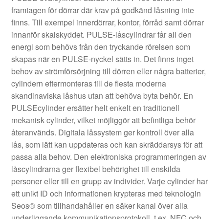
framtagen för dörrar där krav på godkänd låsning inte
finns. Till exempel innerdörrar, kontor, förråd samt dörrar
innanför skalskyddet. PULSE-låscylindrar får all den
energi som behövs från den tryckande rörelsen som
skapas när en PULSE-nyckel sätts in. Det finns inget
behov av strömförsörjning till dörren eller några batterier,
cylindern eftermonteras till de flesta moderna
skandinaviska låshus utan att behöva byta behör. En
PULSEcylinder ersätter helt enkelt en traditionell
mekanisk cylinder, vilket möjliggör att befintliga behör
återanvänds. Digitala låssystem ger kontroll över alla
lås, som lätt kan uppdateras och kan skräddarsys för att
passa alla behov. Den elektroniska programmeringen av
låscylindrarna ger flexibel behörighet till enskilda
personer eller till en grupp av individer. Varje cylinder har
ett unikt ID och informationen krypteras med teknologin
Seos® som tillhandahåller en säker kanal över alla
underliggande kommunikationsprotokoll, t.ex. NFC och