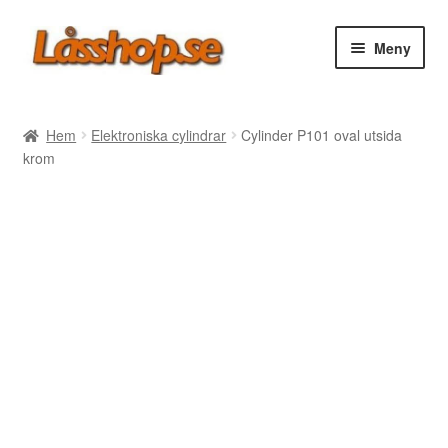
Hoppa
Hoppa
Meny
till
till
navigering
innehåll
Webbutik
Hem
Elektroniska cylindrar
Cylinder P101 oval utsida
krom
Rea
Villkor
Vanliga frågor
Forum/Manualer/Råd
Support