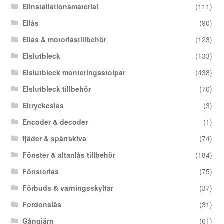
Elinstallationsmaterial
(111)
Ellås
(90)
Ellås & motorlåstillbehör
(123)
Elslutbleck
(133)
Elslutbleck monteringsstolpar
(438)
Elslutbleck tillbehör
(70)
Eltryckeslås
(3)
Encoder & decoder
(1)
fjäder & spärrskiva
(74)
Fönster & altanlås tillbehör
(184)
Fönsterlås
(75)
Förbuds & varningsskyltar
(37)
Fordonslås
(31)
Gångjärn
(61)