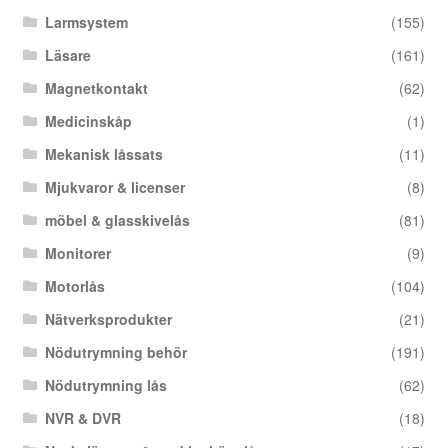
Larmsystem
(155)
Läsare
(161)
Magnetkontakt
(62)
Medicinskåp
(1)
Mekanisk låssats
(11)
Mjukvaror & licenser
(8)
möbel & glasskivelås
(81)
Monitorer
(9)
Motorlås
(104)
Nätverksprodukter
(21)
Nödutrymning behör
(191)
Nödutrymning lås
(62)
NVR & DVR
(18)