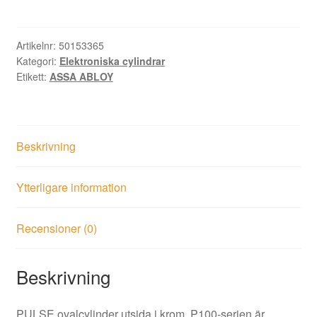
oval
utsida
krom
Artikelnr:
50153365
Kategori:
Elektroniska cylindrar
mängd
Etikett:
ASSA ABLOY
Beskrivning
Ytterligare information
Recensioner (0)
Beskrivning
PULSE ovalcylinder utsida i krom. P100-serien är