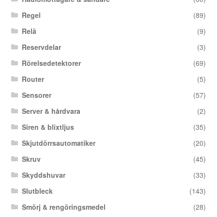
Regel
(89)
Relä
(9)
Reservdelar
(3)
Rörelsedetektorer
(69)
Router
(5)
Sensorer
(57)
Server & hårdvara
(2)
Siren & blixtljus
(35)
Skjutdörrsautomatiker
(20)
Skruv
(45)
Skyddshuvar
(33)
Slutbleck
(143)
Smörj & rengöringsmedel
(28)