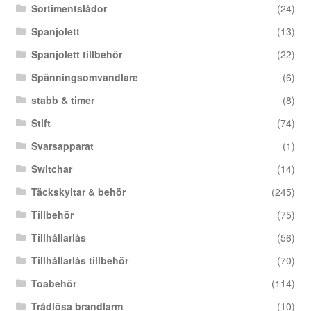
Sortimentslådor
(24)
Spanjolett
(13)
Spanjolett tillbehör
(22)
Spänningsomvandlare
(6)
stabb & timer
(8)
Stift
(74)
Svarsapparat
(1)
Switchar
(14)
Täckskyltar & behör
(245)
Tillbehör
(75)
Tillhållarlås
(56)
Tillhållarlås tillbehör
(70)
Toabehör
(114)
Trådlösa brandlarm
(10)