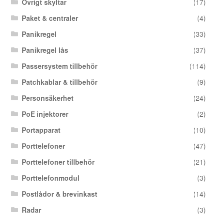
Övrigt skyltar
(17)
Paket & centraler
(4)
Panikregel
(33)
Panikregel lås
(37)
Passersystem tillbehör
(114)
Patchkablar & tillbehör
(9)
Personsäkerhet
(24)
PoE injektorer
(2)
Portapparat
(10)
Porttelefoner
(47)
Porttelefoner tillbehör
(21)
Porttelefonmodul
(3)
Postlådor & brevinkast
(14)
Radar
(3)