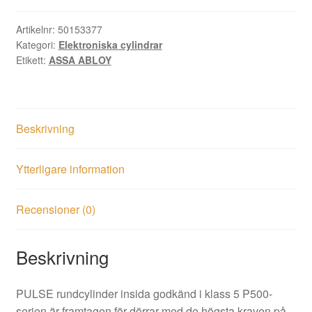
insida
mängd
Artikelnr:
50153377
Kategori:
Elektroniska cylindrar
Etikett:
ASSA ABLOY
Beskrivning
Ytterligare information
Recensioner (0)
Beskrivning
PULSE rundcylinder insida godkänd i klass 5 P500-
serien är framtagen för dörrar med de högsta kraven på