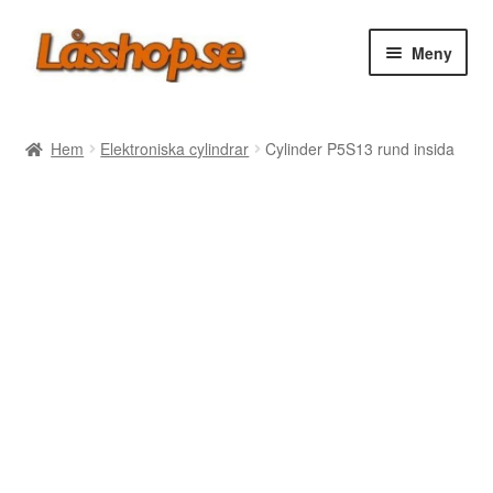
Hoppa
Hoppa
Meny
till
till
navigering
innehåll
Webbutik
Hem
Elektroniska cylindrar
Cylinder P5S13 rund insida
Rea
Villkor
Vanliga frågor
Forum/Manualer/Råd
Support