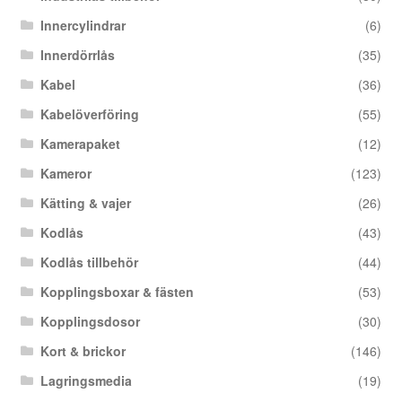
Innercylindrar
(6)
Innerdörrlås
(35)
Kabel
(36)
Kabelöverföring
(55)
Kamerapaket
(12)
Kameror
(123)
Kätting & vajer
(26)
Kodlås
(43)
Kodlås tillbehör
(44)
Kopplingsboxar & fästen
(53)
Kopplingsdosor
(30)
Kort & brickor
(146)
Lagringsmedia
(19)