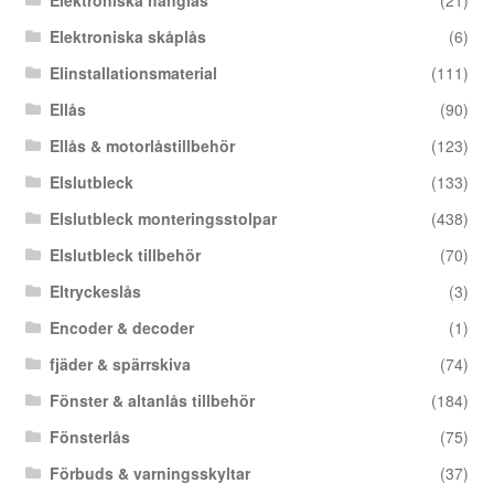
Elektroniska skåplås
(6)
Elinstallationsmaterial
(111)
Ellås
(90)
Ellås & motorlåstillbehör
(123)
Elslutbleck
(133)
Elslutbleck monteringsstolpar
(438)
Elslutbleck tillbehör
(70)
Eltryckeslås
(3)
Encoder & decoder
(1)
fjäder & spärrskiva
(74)
Fönster & altanlås tillbehör
(184)
Fönsterlås
(75)
Förbuds & varningsskyltar
(37)