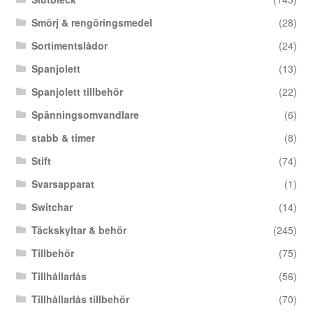
Smörj & rengöringsmedel
(28)
Sortimentslådor
(24)
Spanjolett
(13)
Spanjolett tillbehör
(22)
Spänningsomvandlare
(6)
stabb & timer
(8)
Stift
(74)
Svarsapparat
(1)
Switchar
(14)
Täckskyltar & behör
(245)
Tillbehör
(75)
Tillhållarlås
(56)
Tillhållarlås tillbehör
(70)