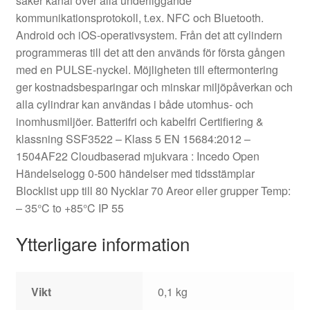
säker kanal över alla underliggande
kommunikationsprotokoll, t.ex. NFC och Bluetooth.
Android och iOS-operativsystem. Från det att cylindern
programmeras till det att den används för första gången
med en PULSE-nyckel. Möjligheten till eftermontering
ger kostnadsbesparingar och minskar miljöpåverkan och
alla cylindrar kan användas i både utomhus- och
inomhusmiljöer. Batterifri och kabelfri Certifiering &
klassning SSF3522 – Klass 5 EN 15684:2012 –
1504AF22 Cloudbaserad mjukvara : Incedo Open
Händelselogg 0-500 händelser med tidsstämplar
Blocklist upp till 80 Nycklar 70 Areor eller grupper Temp:
– 35°C to +85°C IP 55
Ytterligare information
Vikt
0,1 kg