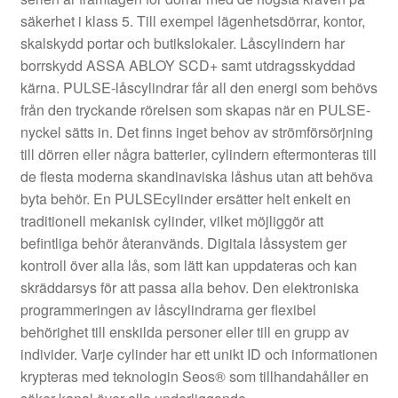
säkerhet i klass 5. Till exempel lägenhetsdörrar, kontor,
skalskydd portar och butikslokaler. Låscylindern har
borrskydd ASSA ABLOY SCD+ samt utdragsskyddad
kärna. PULSE-låscylindrar får all den energi som behövs
från den tryckande rörelsen som skapas när en PULSE-
nyckel sätts in. Det finns inget behov av strömförsörjning
till dörren eller några batterier, cylindern eftermonteras till
de flesta moderna skandinaviska låshus utan att behöva
byta behör. En PULSEcylinder ersätter helt enkelt en
traditionell mekanisk cylinder, vilket möjliggör att
befintliga behör återanvänds. Digitala låssystem ger
kontroll över alla lås, som lätt kan uppdateras och kan
skräddarsys för att passa alla behov. Den elektroniska
programmeringen av låscylindrarna ger flexibel
behörighet till enskilda personer eller till en grupp av
individer. Varje cylinder har ett unikt ID och informationen
krypteras med teknologin Seos® som tillhandahåller en