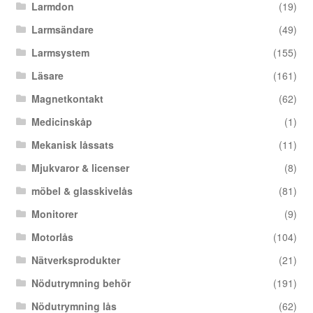
Larmdon
(19)
Larmsändare
(49)
Larmsystem
(155)
Läsare
(161)
Magnetkontakt
(62)
Medicinskåp
(1)
Mekanisk låssats
(11)
Mjukvaror & licenser
(8)
möbel & glasskivelås
(81)
Monitorer
(9)
Motorlås
(104)
Nätverksprodukter
(21)
Nödutrymning behör
(191)
Nödutrymning lås
(62)