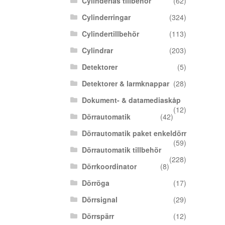
Cylinderlås tillbehör
(62)
Cylinderringar
(324)
Cylindertillbehör
(113)
Cylindrar
(203)
Detektorer
(5)
Detektorer & larmknappar
(28)
Dokument- & datamediaskåp
(12)
Dörrautomatik
(42)
Dörrautomatik paket enkeldörr
(59)
Dörrautomatik tillbehör
(228)
Dörrkoordinator
(8)
Dörröga
(17)
Dörrsignal
(29)
Dörrspärr
(12)