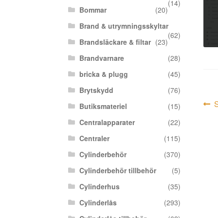
(14)
Bommar
(20)
Brand & utrymningsskyltar
(62)
Brandsläckare & filtar
(23)
Brandvarnare
(28)
bricka & plugg
(45)
Brytskydd
(76)
In
F
S
Butiksmateriel
(15)
i
Centralapparater
(22)
Centraler
(115)
Cylinderbehör
(370)
Cylinderbehör tillbehör
(5)
Cylinderhus
(35)
Cylinderlås
(293)