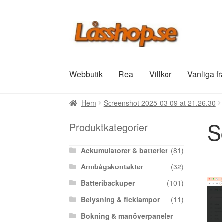
Hoppa
Hoppa
till
till
navigering
innehåll
Webbutik
Rea
Villkor
Vanliga f
Hem
Screenshot 2025-03-09 at 21.26.30
S
Produktkategorier
Ackumulatorer & batterier
(81)
Armbågskontakter
(32)
Batteribackuper
(101)
Belysning & ficklampor
(11)
Bokning & manöverpaneler