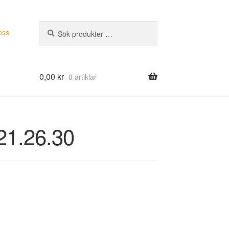
Sök
Sök
oss
efter:
0,00
kr
0 artiklar
21.26.30