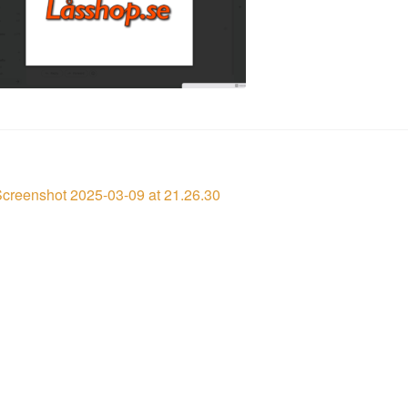
läggsnavigering
öregående
creenshot 2025-03-09 at 21.26.30
nlägg: