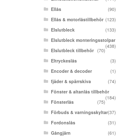
Ellås
(90)
Ellås & motorlåstillbehör
(123)
Elslutbleck
(133)
Elslutbleck monteringsstolpar
(438)
Elslutbleck tillbehör
(70)
Eltryckeslås
(3)
Encoder & decoder
(1)
fjäder & spärrskiva
(74)
Fönster & altanlås tillbehör
(184)
Fönsterlås
(75)
Förbuds & varningsskyltar
(37)
Fordonslås
(31)
Gångjärn
(61)